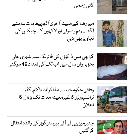
کئی زخمی
میر رضا کے مبینہ آخری آڈیو پیغامات سامنے
آگئے، رقم وصولی اور لاکھوں کے چیکس کی
تجاویز بھی دیں
کراچی میں ڈاکوؤں کی فائرنگ سے شہری جاں
بحق، رواں سال میں اب تک کی تعداد 46 ہوگئی
وفاقی حکومت سے مذاکرات ناکام، گڈز
ٹرانسپورٹرز کا غیرمعینہ مدت تک ہڑتال کا
اعلان
چئیرمین پی ٹی آئی بیرسٹر گوہر کی والدہ انتقال
کر گئیں