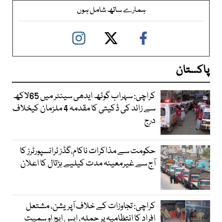
ہمارے ساتھ شامل ہوں
پاکستان
کراچی: سہراب گوٹھ ایدھی سینٹر میں 65لاکھ
سے زائد کی ڈکیتی کا مقدمہ 4 ملزمان کیخلاف
درج
حکومت سے مذاکرات ناکام،گڈز ٹرانسپورٹرز کا
آج سے غیرمعینہ مدت کیلیے ہڑتال کا اعلان
کراچی: تجاوزات کے خلاف آپریشن، مشتعل
افراد کا انتظامیہ پر حملہ، ایس ایچ او سمیت