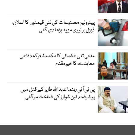
پیٹرولیم مصنوعات کی نئی قیمتوں کا اعلان،
ڈیزل پر لیوی مزید بڑھا دی گئی
مفتی تقی عثمانی کا مکہ مشترکہ دفاعی
معاہدے کا خیرمقدم
پی ٹی آئی رہنما عبداللہ طایر کے قتل میں
پیشرفت، تین شوٹرز کی شناخت ہوگئی