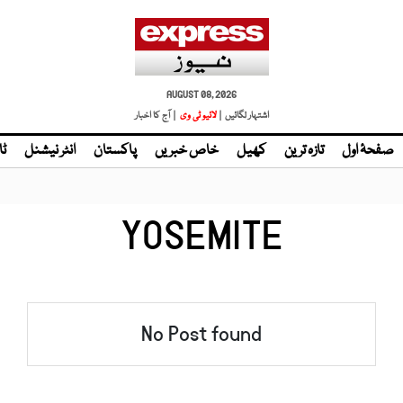
AUGUST 08, 2026
اشتہار لگائیں |
لائیو ٹی وی
| آج کا اخبار
صفحۂ اول
تازہ ترین
کھیل
خاص خبریں
پاکستان
انٹر نیشنل
ٹا
YOSEMITE
No Post found