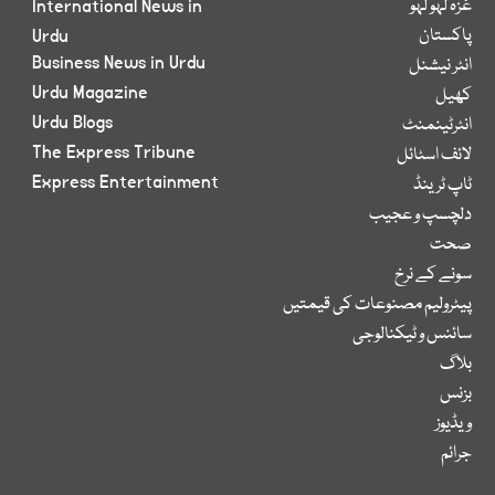
غزہ لہو لہو
International News in
پاکستان
Urdu
Business News in Urdu
انٹر نیشنل
Urdu Magazine
کھیل
Urdu Blogs
انٹرٹینمنٹ
The Express Tribune
لائف اسٹائل
Express Entertainment
ٹاپ ٹرینڈ
دلچسپ و عجیب
صحت
سونے کے نرخ
پیٹرولیم مصنوعات کی قیمتیں
سائنس و ٹیکنالوجی
بلاگ
بزنس
ویڈیوز
جرائم