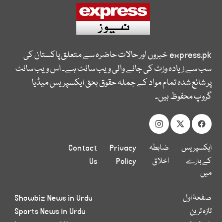
express.pk
خبروں اور حالات حاضرہ سے متعلق پاکستان کی
سب سے زیادہ وزٹ کی جانے والی ویب سائٹ ہے۔ اس ویب سائٹ
پر شائع شدہ تمام مواد کے جملہ حقوق بحق ایکسپریس میڈیا
گروپ محفوظ ہیں۔
ایکسپریس
ضابطہ
Privacy
Contact
کے بارے
اخلاق
Policy
Us
میں
صفحۂ اول
Showbiz News in Urdu
تازہ ترین
Sports News in Urdu