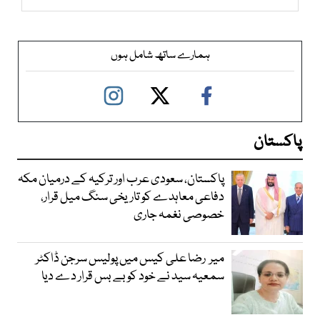
ہمارے ساتھ شامل ہوں
پاکستان
پاکستان، سعودی عرب اور ترکیہ کے درمیان مکہ
دفاعی معاہدے کو تاریخی سنگ میل قرار،
خصوصی نغمہ جاری
میر رضا علی کیس میں پولیس سرجن ڈاکٹر
سمعیہ سید نے خود کو بے بس قرار دے دیا