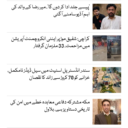
’پیسے جلد ادا کر دوں گا‘، میر رضا کے والد کی
اہم آڈیو سامنے آگئی
کراچی: شفیق موڑ پر اینٹی انکروچمنٹ آپریشن
میں مزاحمت، 33 ملزمان گرفتار
سندر انڈسٹریل اسٹیٹ میں سیل ڈیڈز نامکمل،
خزانے کو 70 کروڑ سے زائد کا نقصان
مکہ مشترکہ دفاعی معاہدہ خطے میں امن کی
تاریخی دستاویز ہے، بلاول