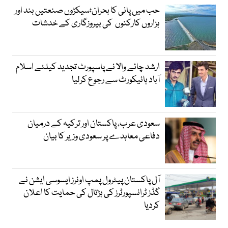
حب میں پانی کا بحران؛سیکڑوں صنعتیں بند اور
ہزاروں کارکنوں کی بیروزگاری کے خدشات
ارشد چائے والا نے پاسپورٹ تجدید کیلئے اسلام
آباد ہائیکورٹ سے رجوع کرلیا
سعودی عرب، پاکستان اور ترکیہ کے درمیان
دفاعی معاہدے پر سعودی وزیر کا بیان
آل پاکستان پیٹرول پمپ اونرز ایسوسی ایشن نے
گڈز ٹرانسپورٹرز کی ہڑتال کی حمایت کا اعلان
کردیا