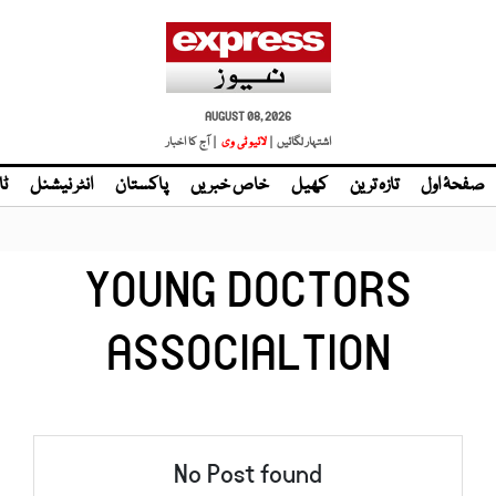
AUGUST 08, 2026
اشتہار لگائیں |
لائیو ٹی وی
| آج کا اخبار
صفحۂ اول
تازہ ترین
کھیل
خاص خبریں
پاکستان
انٹر نیشنل
ٹا
YOUNG DOCTORS
ASSOCIALTION
No Post found