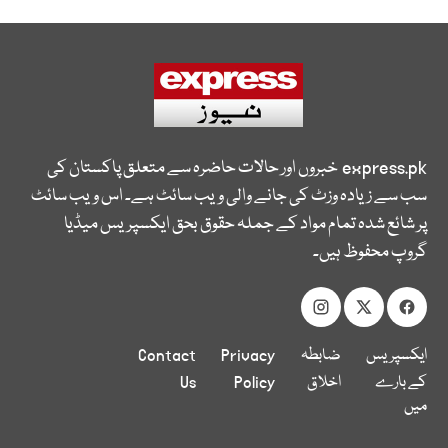
express.pk
خبروں اور حالات حاضرہ سے متعلق پاکستان کی
سب سے زیادہ وزٹ کی جانے والی ویب سائٹ ہے۔ اس ویب سائٹ
پر شائع شدہ تمام مواد کے جملہ حقوق بحق ایکسپریس میڈیا
گروپ محفوظ ہیں۔
ایکسپریس
ضابطہ
Privacy
Contact
کے بارے
اخلاق
Policy
Us
میں