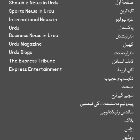
صفحۂ اول
Showbiz News in Urdu
تازہ ترین
Sports News in Urdu
غزہ لہو لہو
International News in
پاکستان
Urdu
Business News in Urdu
انٹر نیشنل
Urdu Magazine
کھیل
Urdu Blogs
انٹرٹینمنٹ
The Express Tribune
لائف اسٹائل
Express Entertainment
ٹاپ ٹرینڈ
دلچسپ و عجیب
صحت
سونے کے نرخ
پیٹرولیم مصنوعات کی قیمتیں
سائنس و ٹیکنالوجی
بلاگ
بزنس
ویڈیوز