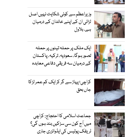
وزیراعظم سے کوئی شکایت نہیں اصل
لڑائی ان کے اپنے خاندان کے درمیان
ہے، بلاول
ایک ملک پر حملہ تینوں پر حملہ
تصور ہوگا، سعودیہ، ترکیہ، پاکستان
کے درمیان سہ فریقی دفاعی معاہدہ
کراچی؛ پہاڑ سے گر کر ایک کم عمر لڑکا
جاں بحق
جماعت اسلامی کا احتجاج: کراچی
میں آج کون سی سڑکیں بند ہوں گی؟
ٹریفک پولیس کی ایڈوائزری جاری