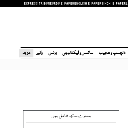
EXPRESS TRIBUNE
URDU E-PAPER
ENGLISH E-PAPER
SINDHI E-PAPER
L
دلچسپ و عجیب
سائنس و ٹیکنالوجی
بزنس
رائے
مزید
ہمارے ساتھ شامل ہوں