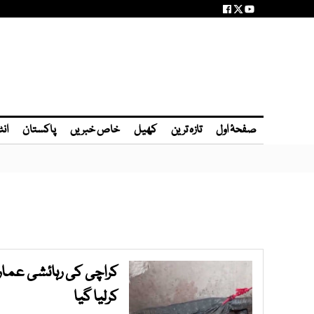
صفحۂ اول
تازہ ترین
کھیل
خاص خبریں
پاکستان
انٹ
کراچی کی رہائشی عمار
کرلیا گیا