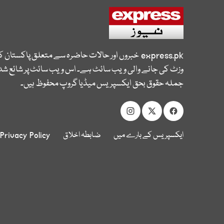
express.pk
خبروں اور حالات حاضرہ سے متعلق پاکستان 
وزٹ کی جانے والی ویب سائٹ ہے۔ اس ویب سائٹ پر شائع شدہ
جملہ حقوق بحق ایکسپریس میڈیا گروپ محفوظ ہیں۔
ایکسپریس کے بارے میں
ضابطہ اخلاق
Privacy Policy