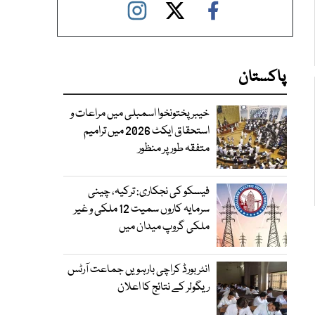
پاکستان
خیبرپختونخوا اسمبلی میں مراعات و
استحقاق ایکٹ 2026 میں ترامیم
متفقہ طور پر منظور
فیسکو کی نجکاری: ترکیہ، چینی
سرمایہ کاروں سمیت 12 ملکی و غیر
ملکی گروپ میدان میں
انٹر بورڈ کراچی بارہویں جماعت آرٹس
ریگولر کے نتائج کا اعلان