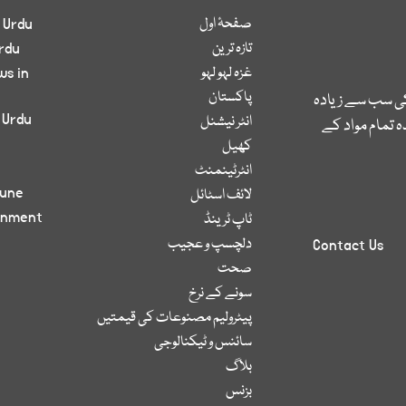
صفحۂ اول
 Urdu
تازہ ترین
rdu
غزہ لہو لہو
ws in
پاکستان
کی سب سے زیادہ
 Urdu
انٹر نیشنل
 تمام مواد کے
کھیل
انٹرٹینمنٹ
bune
لائف اسٹائل
inment
ٹاپ ٹرینڈ
دلچسپ و عجیب
Contact Us
صحت
سونے کے نرخ
پیٹرولیم مصنوعات کی قیمتیں
سائنس و ٹیکنالوجی
بلاگ
بزنس