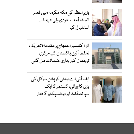
وزیرِ اعظم کی مکہ مکرمہ میں قصر
الصفا آمد، سعودی ولی عہد نے
استقبال کیا
آزاد کشمیر احتجاج پر مقدمہ؛ تحریک
تحفظ آئین پاکستان کے مرکزی
ترجمان کو راہداری ضمانت مل گئی
ایف آئی اے اینٹی کرپشن سرکل کی
بڑی کارروائی، کسٹمز کا ایک
سپرنٹنڈنٹ اور دو انسپکٹرز گرفتار