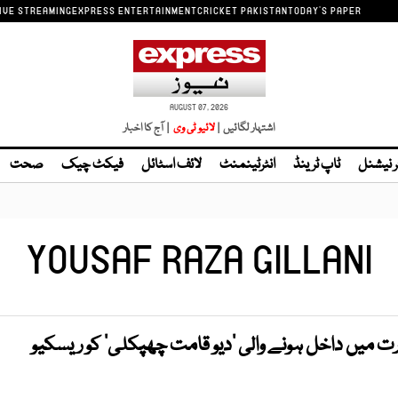
IVE STREAMING
EXPRESS ENTERTAINMENT
CRICKET PAKISTAN
TODAY'S PAPER
AUGUST 07, 2026
اشتہار لگائیں |
| آج کا اخبار
ر نیشنل
ٹاپ ٹرینڈ
انٹرٹینمنٹ
لائف اسٹائل
فیکٹ چیک
صحت
YOUSAF RAZA GILLANI
ت میں داخل ہونے والی ’دیو قامت چھپکلی‘ کو ریسکیو