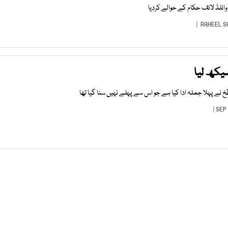
وائلڈ لائف حکام کے حوالے کردیا
RAHEEL S
سیکھ لیا
 نے پہلا جملہ ادا کیا ہے جو اس سے پہلے نہیں سنا گیا تھا