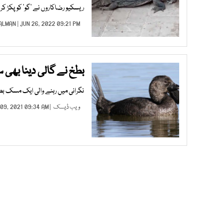
ریسکیو رضاکاروں نے ’گو‘ کو پکڑ کر 
ALMAN
| JUN 26, 2022 09:21 PM |
بطخ نے گالی دینا بھی 
نگرانی میں رہنے والی ایک مسک بطخ
ویب ڈیسک
| SEP 09, 2021 09:34 AM |