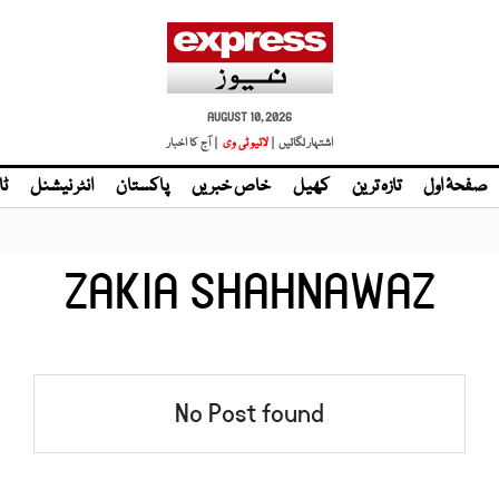
AUGUST 10, 2026
اشتہار لگائیں |
| آج کا اخبار
صفحۂ اول
تازہ ترین
کھیل
خاص خبریں
پاکستان
انٹر نیشنل
ٹا
ZAKIA SHAHNAWAZ
No Post found