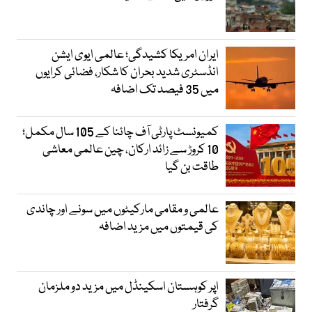
ایران امریکا کشیدگی؛ عالمی ایوی ایشن
انڈسٹری شدید بحران کا شکار، فضائی کرایوں
میں 35 فیصد تک اضافہ
کمیونسٹ پارٹی آف چائنا کے 105 سال مکمل؛
10 کروڑ سے زائد ارکان، چین عالمی معاشی
طاقت بن گیا
عالمی و مقامی مارکیٹوں میں سونے اور چاندی
کی قیمتوں میں مزید اضافہ
اپر کوہستان اسکینڈل میں مزید دو ملزمان
گرفتار