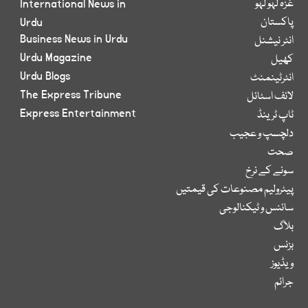
غزہ لہو لہو
International News in
پاکستان
Urdu
Business News in Urdu
انٹر نیشنل
Urdu Magazine
کھیل
Urdu Blogs
انٹرٹینمنٹ
The Express Tribune
لائف اسٹائل
Express Entertainment
ٹاپ ٹرینڈ
دلچسپ و عجیب
صحت
سونے کے نرخ
پیٹرولیم مصنوعات کی قیمتیں
سائنس و ٹیکنالوجی
بلاگ
بزنس
ویڈیوز
جرائم