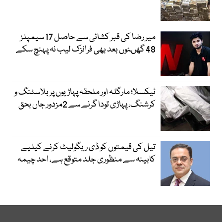
میر رضا کی قبر کشائی سے حاصل 17 سیمپلز
48 گھںٹوں بعد بھی فرانزک لیب نہ پہنچ سکے
ٹیکسلا؛ مارگلہ اور ملحقہ پہاڑیوں پر بلاسٹنگ و
کرشنگ، پہاڑی تودا گرنے سے 2مزدور جاں بحق
تیل کی قیمتوں کو ڈی ریگولیٹ کرنے کیلیے
کابینہ سے منظوری جلد متوقع ہے، احد چیمہ