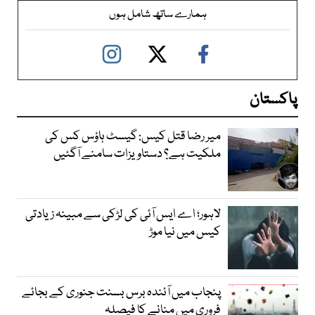
ہمارے ساتھ شامل ہوں
پاکستان
میر رضا قتل کیس: گیسٹ ہاؤس کس کی
ملکیت ہے؟ دستاویزات سامنے آگئیں
لاہور؛ اے ایس آئی کی لڑکی سے مبینہ زیادتی
کیس میں نیا موڑ
پنجاب میں آئندہ برس بسنت جنوری کے بجائے
فروری میں منانے کا فیصلہ