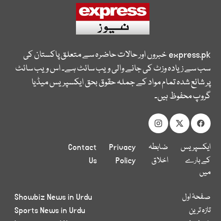
express.pk
خبروں اور حالات حاضرہ سے متعلق پاکستان کی
سب سے زیادہ وزٹ کی جانے والی ویب سائٹ ہے۔ اس ویب سائٹ
پر شائع شدہ تمام مواد کے جملہ حقوق بحق ایکسپریس میڈیا
گروپ محفوظ ہیں۔
ایکسپریس
ضابطہ
Privacy
Contact
کے بارے
اخلاق
Policy
Us
میں
صفحۂ اول
Showbiz News in Urdu
تازہ ترین
Sports News in Urdu