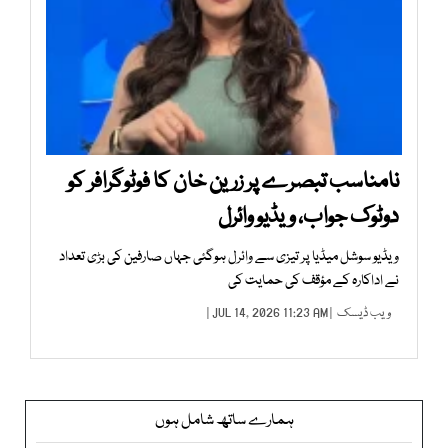
نامناسب تبصرے پر زرین خان کا فوٹوگرافر کو
دوٹوک جواب، ویڈیو وائرل
ویڈیو سوشل میڈیا پر تیزی سے وائرل ہوگئی جہاں صارفین کی بڑی تعداد
نے اداکارہ کے مؤقف کی حمایت کی
ویب ڈیسک
| JUL 14, 2026 11:23 AM |
ہمارے ساتھ شامل ہوں