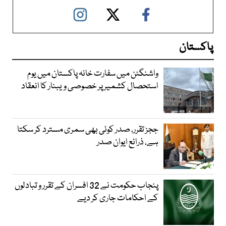
پاکستان
واشنگٹن میں سفارت خانہ پاکستان میں یوم
استحصال کشمیر پر خصوصی ویبنار کا انعقاد
ججز تقرر، صدر کوئی بھی سمری مسترد کر سکتا
ہے، ذرائع ایوان صدر
پنجاب حکومت نے 32 افسران کے تقرر و تبادلوں
کے احکامات جاری کر دیے