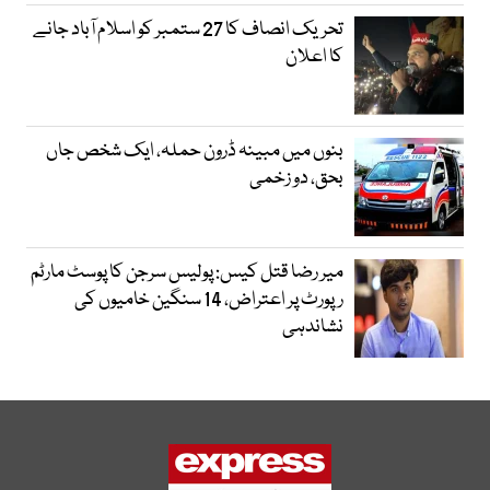
تحریک انصاف کا 27 ستمبر کو اسلام آباد جانے
کا اعلان
بنوں میں مبینہ ڈرون حملہ، ایک شخص جاں
بحق، دو زخمی
میر رضا قتل کیس: پولیس سرجن کا پوسٹ مارٹم
رپورٹ پر اعتراض، 14 سنگین خامیوں کی
نشاندہی