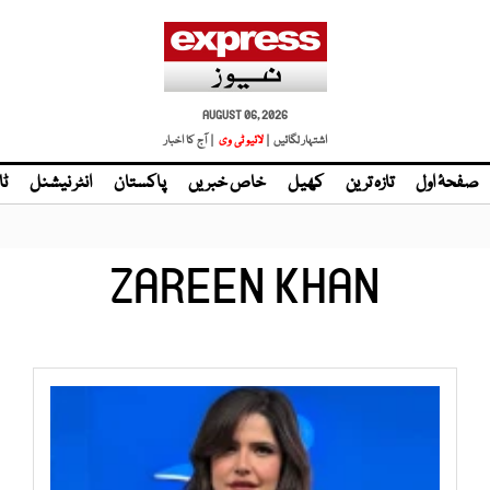
AUGUST 06, 2026
اشتہار لگائیں |
لائیو ٹی وی
| آج کا اخبار
صفحۂ اول
تازہ ترین
کھیل
خاص خبریں
پاکستان
انٹر نیشنل
ٹا
ZAREEN KHAN