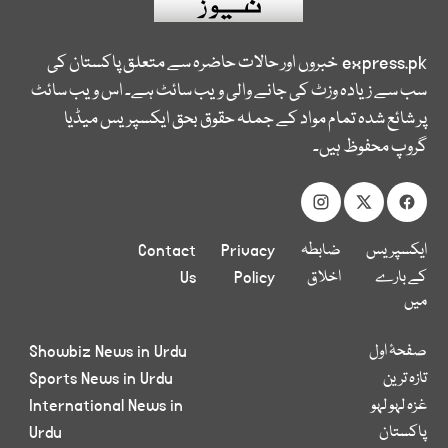
express.pk
خبروں اور حالات حاضرہ سے متعلق پاکستان کی
سب سے زیادہ وزٹ کی جانے والی ویب سائٹ ہے۔ اس ویب سائٹ
پر شائع شدہ تمام مواد کے جملہ حقوق بحق ایکسپریس میڈیا
گروپ محفوظ ہیں۔
ایکسپریس
ضابطہ
Privacy
Contact
کے بارے
اخلاق
Policy
Us
میں
صفحۂ اول
Showbiz News in Urdu
تازہ ترین
Sports News in Urdu
غزہ لہو لہو
International News in
پاکستان
Urdu