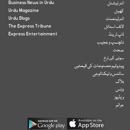
Business News in Urdu
انٹر نیشنل
Urdu Magazine
کھیل
Urdu Blogs
انٹرٹینمنٹ
The Express Tribune
لائف اسٹائل
Express Entertainment
ٹاپ ٹرینڈ
دلچسپ و عجیب
صحت
سونے کے نرخ
پیٹرولیم مصنوعات کی قیمتیں
سائنس و ٹیکنالوجی
بلاگ
بزنس
ویڈیوز
جرائم