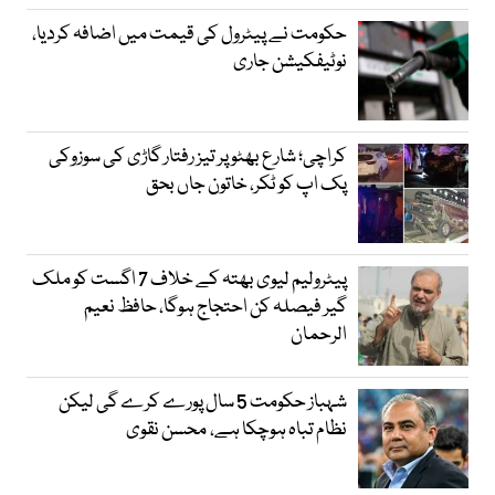
حکومت نے پیٹرول کی قیمت میں اضافہ کردیا،
نوٹیفکیشن جاری
کراچی؛ شارع بھٹو پر تیز رفتار گاڑی کی سوزوکی
پک اپ کو ٹکر، خاتون جاں بحق
پیٹرولیم لیوی بھتہ کے خلاف 7 اگست کو ملک
گیر فیصلہ کن احتجاج ہوگا، حافظ نعیم
الرحمان
شہباز حکومت 5 سال پورے کرے گی لیکن
نظام تباہ ہوچکا ہے، محسن نقوی