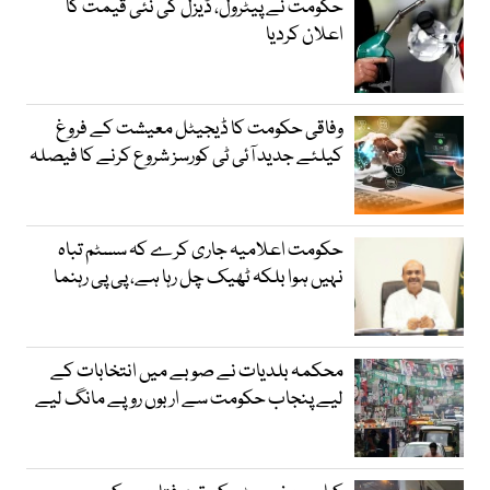
حکومت نے پیٹرول، ڈیزل کی نئی قیمت کا
اعلان کردیا
وفاقی حکومت کا ڈیجیٹل معیشت کے فروغ
کیلئے جدید آئی ٹی کورسز شروع کرنے کا فیصلہ
حکومت اعلامیہ جاری کرے کہ سسٹم تباہ
نہیں ہوا بلکہ ٹھیک چل رہا ہے، پی پی رہنما
محکمہ بلدیات نے صوبے میں انتخابات کے
لیے پنجاب حکومت سے اربوں روپے مانگ لیے