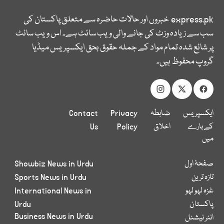
express.pk
خبروں اور حالات حاضرہ سے متعلق پاکستان کی
سب سے زیادہ وزٹ کی جانے والی ویب سائٹ ہے۔ اس ویب سائٹ
پر شائع شدہ تمام مواد کے جملہ حقوق بحق ایکسپریس میڈیا
گروپ محفوظ ہیں۔
ایکسپریس
ضابطہ
Privacy
Contact
کے بارے
اخلاق
Policy
Us
میں
صفحۂ اول
Showbiz News in Urdu
تازہ ترین
Sports News in Urdu
غزہ لہو لہو
International News in
پاکستان
Urdu
Business News in Urdu
انٹر نیشنل