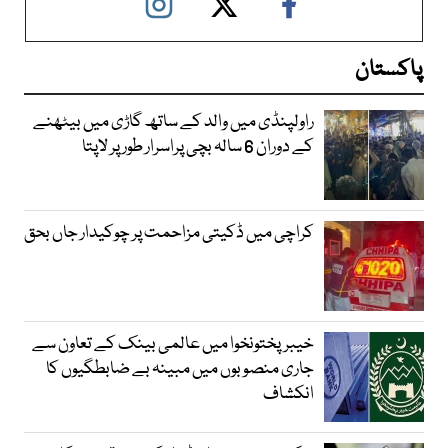
پاکستان
راولپنڈی میں والد کے ساتھ گاڑی میں بیٹھنے
کے دوران 6 سالہ بچی پراسرار طور پر لاپتا
کراچی میں ڈکیتی مزاحمت پر چوکیدار جاں بحق
خیبرپختونخوا میں عالمی بینک کے تعاون سے
جاری منصوبوں میں مبینہ بے ضابطگیوں کا
انکشاف