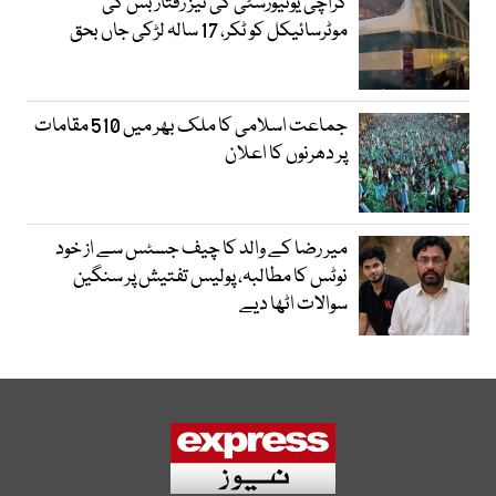
کراچی یونیورسٹی کی تیز رفتار بس کی
موٹرسائیکل کو ٹکر، 17 سالہ لڑکی جاں بحق
جماعت اسلامی کا ملک بھر میں 510 مقامات
پر دھرنوں کا اعلان
میر رضا کے والد کا چیف جسٹس سے از خود
نوٹس کا مطالبہ، پولیس تفتیش پر سنگین
سوالات اٹھا دیے