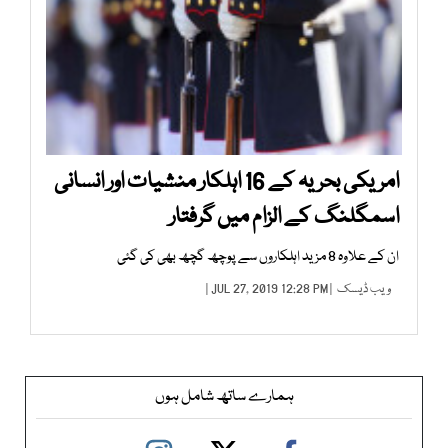
امریکی بحریہ کے 16 اہلکار منشیات اور انسانی
اسمگلنگ کے الزام میں گرفتار
ان کے علاوہ 8 مزید اہلکاروں سے پوچھ گچھ بھی کی گئی
ویب ڈیسک
| JUL 27, 2019 12:28 PM |
ہمارے ساتھ شامل ہوں