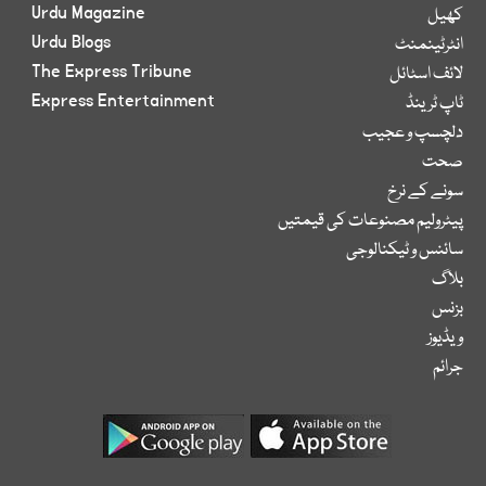
Urdu Magazine
کھیل
Urdu Blogs
انٹرٹینمنٹ
The Express Tribune
لائف اسٹائل
Express Entertainment
ٹاپ ٹرینڈ
دلچسپ و عجیب
صحت
سونے کے نرخ
پیٹرولیم مصنوعات کی قیمتیں
سائنس و ٹیکنالوجی
بلاگ
بزنس
ویڈیوز
جرائم