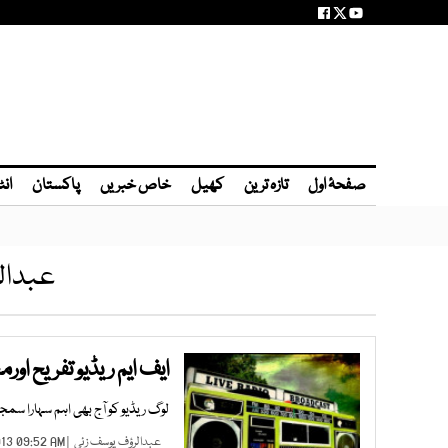
صفحۂ اول
تازہ ترین
کھیل
خاص خبریں
پاکستان
انٹ
عبدال
ایف ایم ریڈیو تفریح اور
لوگ ریڈیو کو آج بھی اہم سہارا سمج
عبدالرؤف یوسف زئی
| SEP 08, 2013 09:52 AM |