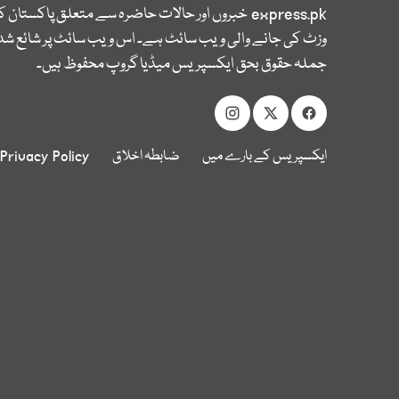
express.pk
خبروں اور حالات حاضرہ سے متعلق پاکستان 
وزٹ کی جانے والی ویب سائٹ ہے۔ اس ویب سائٹ پر شائع شدہ
جملہ حقوق بحق ایکسپریس میڈیا گروپ محفوظ ہیں۔
ایکسپریس کے بارے میں
ضابطہ اخلاق
Privacy Policy