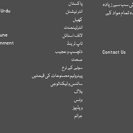
پاکستان
کی سب سے زیادہ
 Urdu
انٹر نیشنل
 تمام مواد کے
کھیل
انٹرٹینمنٹ
bune
لائف اسٹائل
inment
ٹاپ ٹرینڈ
دلچسپ و عجیب
Contact Us
صحت
سونے کے نرخ
پیٹرولیم مصنوعات کی قیمتیں
سائنس و ٹیکنالوجی
بلاگ
بزنس
ویڈیوز
جرائم