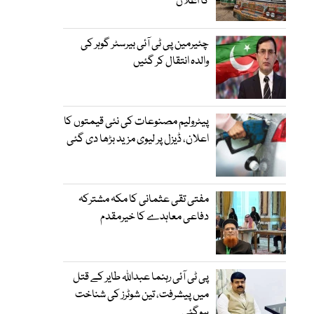
کا اعلان
چئیرمین پی ٹی آئی بیرسٹر گوہر کی
والدہ انتقال کر گئیں
پیٹرولیم مصنوعات کی نئی قیمتوں کا
اعلان، ڈیزل پر لیوی مزید بڑھا دی گئی
مفتی تقی عثمانی کا مکہ مشترکہ
دفاعی معاہدے کا خیرمقدم
پی ٹی آئی رہنما عبداللہ طایر کے قتل
میں پیشرفت، تین شوٹرز کی شناخت
ہوگئی