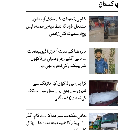
پاکستان
کراچی: تجاوزات کے خلاف آپریشن،
مشتعل افراد کا انتظامیہ پر حملہ، ایس
ایچ او سمیت کئی زخمی
میر رضا کے مبینہ آخری آڈیو پیغامات
سامنے آگئے، رقم وصولی اور لاکھوں
کے چیکس کی تجاویز بھی دیں
کراچی میں ڈاکوؤں کی فائرنگ سے
شہری جاں بحق، رواں سال میں اب تک
کی تعداد 46 ہوگئی
وفاقی حکومت سے مذاکرات ناکام، گڈز
ٹرانسپورٹرز کا غیرمعینہ مدت تک ہڑتال