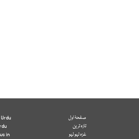
صفحۂ اول
 Urdu
تازہ ترین
rdu
غزہ لہو لہو
ws in