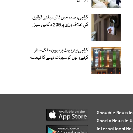
کراچی، صدر میں فائر سیفٹی قوانین
کی خلاف ورزی پر 200 دکانیں سیل
کراچی ایئرپورٹ پر بیرون ملک سفر
کرنے والوں کو سہولت دینے کا فیصلہ
Showbiz News in
Sports News in U
International Ne