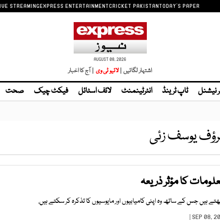
IVE STREAMING
EXPRESS ENTERTAINMENT
CRICKET PAKISTAN
TODAY'S PAPER
AUGUST 08, 2026
اشتہار لگائیں |
لائیو ٹی وی
| آج کا اخبار
ر نیشنل
ٹاپ ٹرینڈ
انٹرٹینمنٹ
لائف اسٹائل
فیکٹ چیک
صحت
رؤف یوسف زئی
معلومات کا مؤثر ذریعہ
ھتے ہیں جس کے ساتھ وہ اپنی کامیابیوں اور مایوسیوں کا تذکرہ کر سکتے ہیں.