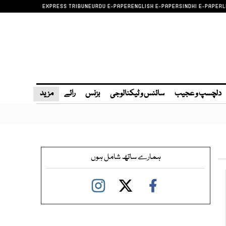
EXPRESS TRIBUNE
URDU E-PAPER
ENGLISH E-PAPER
SINDHI E-PAPER
L
دلچسپ و عجیب
سائنس و ٹیکنالوجی
بزنس
رائے
مزید
ہمارے ساتھ شامل ہوں