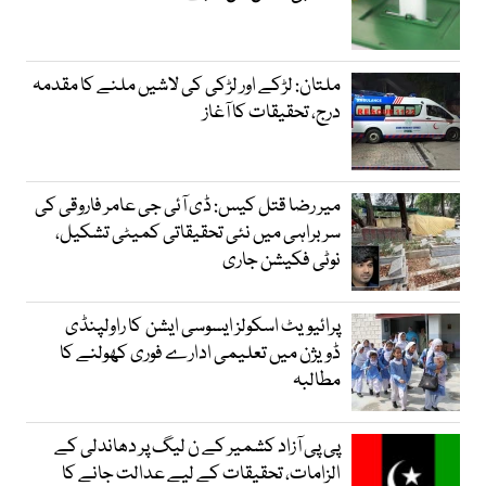
ملتان: لڑکے اور لڑکی کی لاشیں ملنے کا مقدمہ
درج، تحقیقات کا آغاز
میر رضا قتل کیس: ڈی آئی جی عامر فاروقی کی
سربراہی میں نئی تحقیقاتی کمیٹی تشکیل،
نوٹی فکیشن جاری
پرائیویٹ اسکولز ایسوسی ایشن کا راولپنڈی
ڈویژن میں تعلیمی ادارے فوری کھولنے کا
مطالبہ
پی پی آزاد کشمیر کے ن لیگ پر دھاندلی کے
الزامات، تحقیقات کے لیے عدالت جانے کا