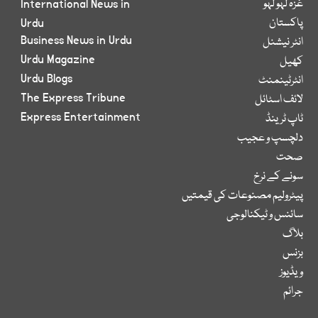
غزہ لہو لہو
International News in
پاکستان
Urdu
Business News in Urdu
انٹر نیشنل
Urdu Magazine
کھیل
Urdu Blogs
انٹرٹینمنٹ
The Express Tribune
لائف اسٹائل
Express Entertainment
ٹاپ ٹرینڈ
دلچسپ و عجیب
صحت
سونے کے نرخ
پیٹرولیم مصنوعات کی قیمتیں
سائنس و ٹیکنالوجی
بلاگ
بزنس
ویڈیوز
جرائم