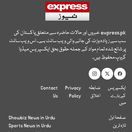
express.pk
خبروں اور حالات حاضرہ سے متعلق پاکستان کی
سب سے زیادہ وزٹ کی جانے والی ویب سائٹ ہے۔ اس ویب سائٹ
پر شائع شدہ تمام مواد کے جملہ حقوق بحق ایکسپریس میڈیا
گروپ محفوظ ہیں۔
ایکسپریس
ضابطہ
Privacy
Contact
کے بارے
اخلاق
Policy
Us
میں
صفحۂ اول
Showbiz News in Urdu
تازہ ترین
Sports News in Urdu