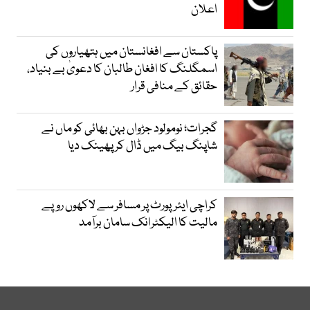
اعلان
پاکستان سے افغانستان میں ہتھیاروں کی
اسمگلنگ کا افغان طالبان کا دعویٰ بے بنیاد،
حقائق کے منافی قرار
گجرات؛ نومولود جڑواں بہن بھائی کو ماں نے
شاپنگ بیگ میں ڈال کر پھینک دیا
کراچی ایئرپورٹ پر مسافر سے لاکھوں روپے
مالیت کا الیکٹرانک سامان برآمد