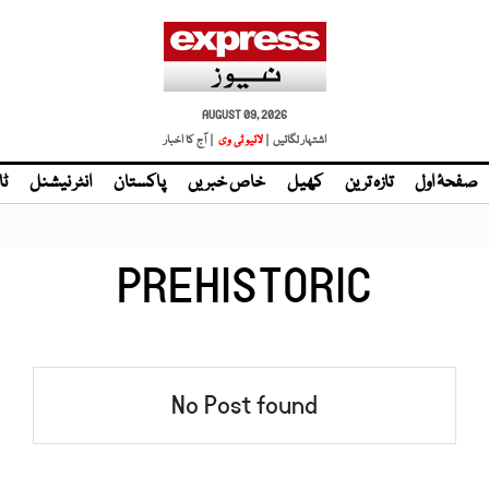
AUGUST 09, 2026
اشتہار لگائیں |
لائیو ٹی وی
| آج کا اخبار
صفحۂ اول
تازہ ترین
کھیل
خاص خبریں
پاکستان
انٹر نیشنل
ٹا
PREHISTORIC
No Post found