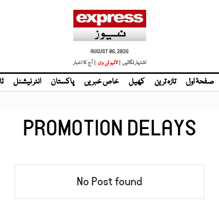
AUGUST 06, 2026
اشتہار لگائیں |
لائیو ٹی وی
| آج کا اخبار
صفحۂ اول
تازہ ترین
کھیل
خاص خبریں
پاکستان
انٹر نیشنل
ٹا
PROMOTION DELAYS
No Post found