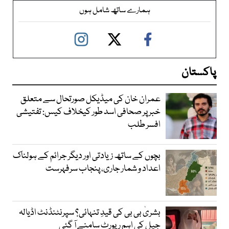
ہمارے ساتھ شامل ہوں
پاکستان
عمران خان کی میڈیکل صورتحال سے متعلق
خبر پر صحافی اسد طور کیخلاف کیس: تفتیشی
افسر طلب
بچوں کے ساتھ زیادتی اور دیگر جرائم کے ہولناک
اعداد و شمار جاری، پنجاب سرفہرست
بشریٰ بی بی کی قیدِ تنہائی؟ سپرنٹنڈنٹ اڈیالہ
جیل کی اہم رپورٹ سامنے آ گئی