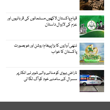
قیامِ پاکستان لاکھوں مسلمانوں کی قربانیوں اور
عزم کی لازوال داستان
ننھی آوازوں کا بڑا پیغام؛ روشن اور خوبصورت
پاکستان کا خواب
ناراض بیوی کو منانے والے شوہر نے انکار پر
سسرال کے سامنے خود کو آگ لگا لی