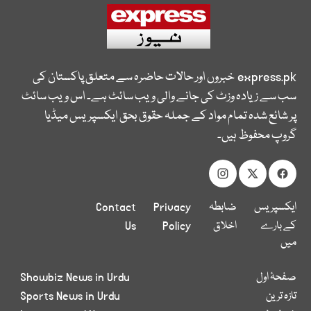
express.pk
خبروں اور حالات حاضرہ سے متعلق پاکستان کی
سب سے زیادہ وزٹ کی جانے والی ویب سائٹ ہے۔ اس ویب سائٹ
پر شائع شدہ تمام مواد کے جملہ حقوق بحق ایکسپریس میڈیا
گروپ محفوظ ہیں۔
ایکسپریس
ضابطہ
Privacy
Contact
کے بارے
اخلاق
Policy
Us
میں
صفحۂ اول
Showbiz News in Urdu
تازہ ترین
Sports News in Urdu