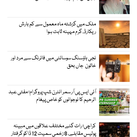
ملک میں گزشتہ ماہ معمول سے کم بارش
ریکارڈ، گرم مہینہ ثابت ہوا
نجی ہاؤسنگ سوسائٹی میں فائرنگ سے مرد اور
خاتون جاں بحق
آئی ایس پی آر سمر انٹرن شپ پروگرام؛ مفتی عبد
الرحیم کا نوجوانوں کو خاص پیغام
کراچی؛ رات گئے مختلف علاقوں میں مبینہ
پولیس مقابلے، 8 زخمی سمیت 12 ڈاکو گرفتار