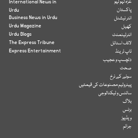
غزہ لہو لہو
International News in
پاکستان
Urdu
Business News in Urdu
انٹر نیشنل
Urdu Magazine
کھیل
Urdu Blogs
انٹرٹینمنٹ
The Express Tribune
لائف اسٹائل
Express Entertainment
ٹاپ ٹرینڈ
دلچسپ و عجیب
صحت
سونے کے نرخ
پیٹرولیم مصنوعات کی قیمتیں
سائنس و ٹیکنالوجی
بلاگ
بزنس
ویڈیوز
جرائم