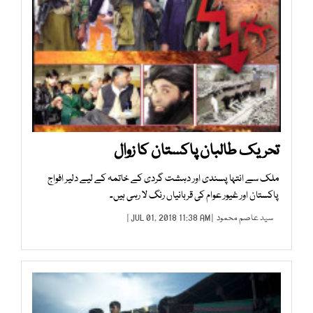
تحریک طالبان پاکستان کا زوال
ملک سے انتہا پسندی اور دہشت گردی کے خاتمہ کے لیے دلیر افواج
پاکستان اور غیور عوام کی قربانیاں رنگ لا رہی ہیں۔
سید عاصم محمود
| JUL 01, 2018 11:38 AM |