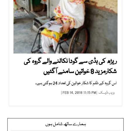
ریڑھ کی ہڈی سے گودا نکالنے والے گروہ کی
شکارمزید 8 خواتین سامنے آگئیں
اس گروہ کے ظلم کا شکار خواتین کی تعداد 24 ہوگئی ہے۔
ویب ڈیسک
| FEB 14, 2018 11:15 PM |
ہمارے ساتھ شامل ہوں