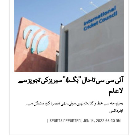
آئی سی سی تاحال ’’بگ4‘‘ سیریزکی تجویز سے
لاعلم
رمیزراجہ سے خط و کتابت نہیں ہوئی،ابھی تبصرہ کرنا مشکل ہے،
ایلرڈائس
SPORTS REPORTER
| JAN 14, 2022 08:30 AM |