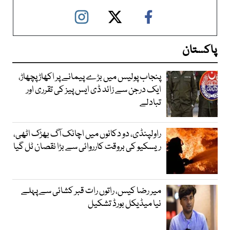
پاکستان
پنجاب پولیس میں بڑے پیمانے پر اکھاڑ پچھاڑ،
ایک درجن سے زائد ڈی ایس پیز کی تقرری اور
تبادلے
راولپنڈی، دو دکانوں میں اچانک آگ بھڑک اٹھی،
ریسکیو کی بروقت کارروائی سے بڑا نقصان ٹل گیا
میر رضا کیس، راتوں رات قبر کشائی سے پہلے
نیا میڈیکل بورڈ تشکیل