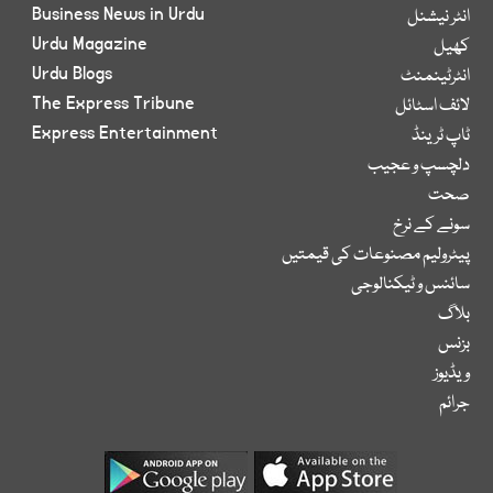
Business News in Urdu
انٹر نیشنل
Urdu Magazine
کھیل
Urdu Blogs
انٹرٹینمنٹ
The Express Tribune
لائف اسٹائل
Express Entertainment
ٹاپ ٹرینڈ
دلچسپ و عجیب
صحت
سونے کے نرخ
پیٹرولیم مصنوعات کی قیمتیں
سائنس و ٹیکنالوجی
بلاگ
بزنس
ویڈیوز
جرائم