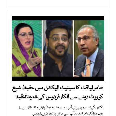
عامر لیاقت کا سینیٹ الیکشن میں حفیظ شیخ
کو ووٹ دینے سے انکار فردوس کی شدید تنقید
ٹکٹوں کی تقسیم پر پی ٹی آئی سندھ خفا،حفیظ پارٹی حلف اٹھائیں پھر
ووٹ دونگا،عامر لیاقت،آپ اپنی اداؤں پر غور کریں،فردوس