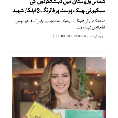
شمالی وزیرستان میں دہشتگردوں کی
سیکیورٹی چیک پوسٹ پر فائرنگ 3 اہلکار شہید
دہشتگردوں کی فائرنگ سے نائیک عبدالجبار ، سپاہی آصف اور سپاہی
نظام الدین شہید ہوئے
ویب ڈیسک
| AUG 03, 2019 10:05 AM |