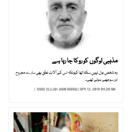
مذہبی لوگوں کو روکا جا رہا ہے
وہ شخص بول نہیں سکتا تھا کیونکہ اس کے آلات نطق بھی سارے مجروح
اور سوجھے ہوئے تھے۔
SAAD ULLLAH JAAN BARAQ
| APR 12, 2018 09:20 AM |