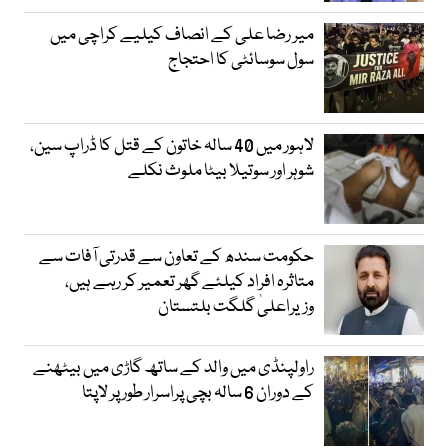
میر رضا علی کے انصاف کیلیے کراچی میں
سول سوسائٹی کا احتجاج
لاہور میں 40 سالہ خاتون کے قتل کا ڈراپ سین،
شوہر اور سوتیلا بیٹا ملوث نکلے
حکومت سندھ کے تعاون سے قدرتی آفات سے
متاثرہ افراد کیلئے گھر تعمیر کر رہے ہیں،
وزیراعلیٰ گلگت بلتستان
راولپنڈی میں والد کے ساتھ گاڑی میں بیٹھنے
کے دوران 6 سالہ بچی پراسرار طور پر لاپتا