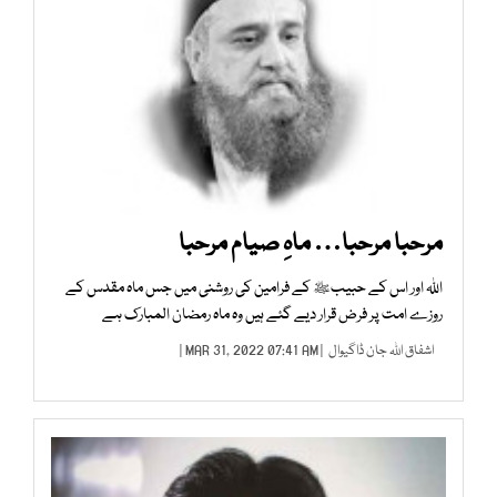
مرحبا مرحبا… ماہِ صیام مرحبا
اللہ اور اس کے حبیبﷺ کے فرامین کی روشنی میں جس ماہ مقدس کے
روزے امت پر فرض قرار دیے گئے ہیں وہ ماہ رمضان المبارک ہے
اشفاق اللہ جان ڈاگیوال
| MAR 31, 2022 07:41 AM |