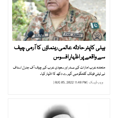
ہیلی کاپٹر حادثہ عالمی رہنماؤں کا آرمی چیف
سے واقعے پر اظہارِ افسوس
متحدہ عرب امارات کے صدر اور سعودی عرب کے چیف آف جنرل اسٹاف
نے ٹیلی فونک گفتگو میں گہرے دکھ کا اظہار کیا۔
ویب ڈیسک
| AUG 05, 2022 11:48 PM |