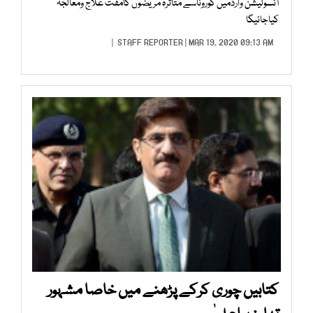
آئسولیشن وارڈمیں کوروناسے متاثرہ مریضوں کامفت علاج ومعالجہ
کیاجائیگا
STAFF REPORTER
| MAR 19, 2020 09:13 AM |
کتابیں چوری کرکے پڑھنے میں خاصا مشہور