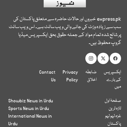
express.pk
خبروں اور حالات حاضرہ سے متعلق پاکستان کی
سب سے زیادہ وزٹ کی جانے والی ویب سائٹ ہے۔ اس ویب سائٹ
پر شائع شدہ تمام مواد کے جملہ حقوق بحق ایکسپریس میڈیا
گروپ محفوظ ہیں۔
ایکسپریس
ضابطہ
Privacy
Contact
کے بارے
اخلاق
Policy
Us
میں
صفحۂ اول
Showbiz News in Urdu
تازہ ترین
Sports News in Urdu
غزہ لہو لہو
International News in
پاکستان
Urdu