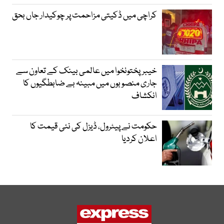
کراچی میں ڈکیتی مزاحمت پر چوکیدار جاں بحق
خیبرپختونخوا میں عالمی بینک کے تعاون سے
جاری منصوبوں میں مبینہ بے ضابطگیوں کا
انکشاف
حکومت نے پیٹرول، ڈیزل کی نئی قیمت کا
اعلان کردیا