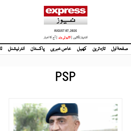
AUGUST 07, 2026
اشتہار لگائیں |
لائیو ٹی وی
| آج کا اخبار
صفحۂ اول
تازہ ترین
کھیل
خاص خبریں
پاکستان
انٹر نیشنل
ٹا
PSP