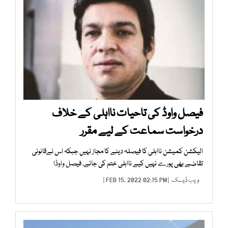
فیصل واوڈ کی تاحیات نااہلی کے خلاف
درخواست سماعت کے لیے مقرر
الیکشن کمیشن نااہلی کا فیصلہ دینے کا مجاز نہیں جبکہ اس نےقانونی
تقاضے بھی پورے نہیں کیے نااہلی ختم کی جائے، فیصل واوڈا
ویب ڈیسک
| FEB 15, 2022 02:15 PM |