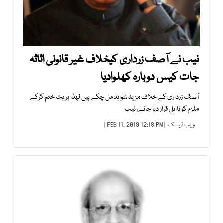
نیب نے آصف زرداری کیخلاف غیر قانونی اثاثہ
جات کیس دوبارہ کھلوادیا
آصف زرداری کے خلاف مزید شواہد مل چکے ہیں لہذا بریت ختم کرکے
ملزم کو نااہل قرار دیا جائے، نیب
ویب ڈیسک
| FEB 11, 2019 12:18 PM |