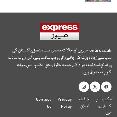
express.pk
خبروں اور حالات حاضرہ سے متعلق پاکستان کی
سب سے زیادہ وزٹ کی جانے والی ویب سائٹ ہے۔ اس ویب سائٹ
پر شائع شدہ تمام مواد کے جملہ حقوق بحق ایکسپریس میڈیا
گروپ محفوظ ہیں۔
ایکسپریس
ضابطہ
Privacy
Contact
کے بارے
اخلاق
Policy
Us
میں