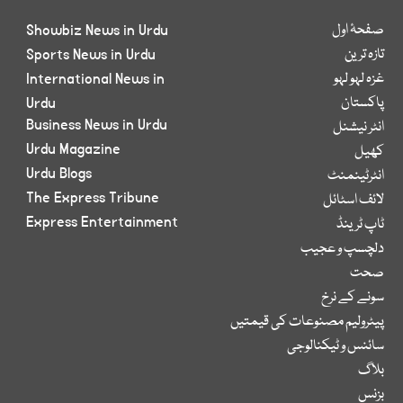
صفحۂ اول
Showbiz News in Urdu
تازہ ترین
Sports News in Urdu
غزہ لہو لہو
International News in
پاکستان
Urdu
Business News in Urdu
انٹر نیشنل
Urdu Magazine
کھیل
Urdu Blogs
انٹرٹینمنٹ
The Express Tribune
لائف اسٹائل
Express Entertainment
ٹاپ ٹرینڈ
دلچسپ و عجیب
صحت
سونے کے نرخ
پیٹرولیم مصنوعات کی قیمتیں
سائنس و ٹیکنالوجی
بلاگ
بزنس