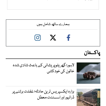
ہمارے ساتھ شامل ہوں
پاکستان
لاہور؛ گھریلو پریشانی کے باعث شادی شدہ
خاتون کی خودکشی
ہزارہ ایکسپریس ٹرین حادثہ؛ غفلت برتنے پر
ڈرائیور اور اسسٹنٹ معطل