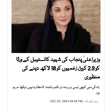
وزیراعلیٰ پنجاب کی شہید کانسٹیبل کے ورثا
کو 2.9 کروڑ، زخمیوں کو 10 لاکھ دینے کی
منظوری
زندگی میں کبھی ایسی بربریت اور ظلم و تشدد کا مظاہرہ نہیں دیکھا، مریم
نواز
ویب ڈیسک
| DEC 03, 2024 04:48 PM |