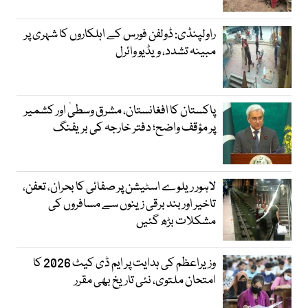
راولپنڈی: ڈولفن فورس کے اہلکاروں کا شہری پر
مبینہ تشدد، ویڈیو وائرل
پاکستان کا افغانستان، مشرق وسطیٰ اور کشمیر
پر مؤقف واضح؛ دفتر خارجہ کی بریفنگ
لاہور ریلوے اسٹیشن پر صفائی کا بحران، تعفن،
تاخیر اور بند برقی زینوں سے مسافروں کی
مشکلات بڑھ گئیں
وزیراعظم کی ہدایت پر ایم ڈی کیٹ 2026 کا
امتحان ملتوی، نئی تاریخ بھی مقرر