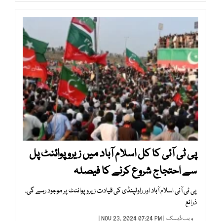
پی ٹی آئی کا کل اسلام آباد میں زیرو پوائنٹ پل
سے احتجاج شروع کرنے کا فیصلہ
پی ٹی آئی اسلام آباد اور راولپنڈی کی قیادت زیرو پوائنٹ پر موجود رہے گی،
ذرائع
ویب ڈیسک
| NOV 23, 2024 07:24 PM |