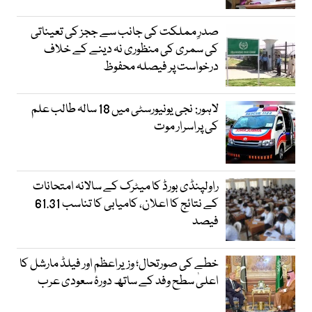
صدرِ مملکت کی جانب سے ججز کی تعیناتی
کی سمری کی منظوری نہ دینے کے خلاف
درخواست پر فیصلہ محفوظ
لاہور: نجی یونیورسٹی میں 18 سالہ طالب علم
کی پراسرار موت
راولپنڈی بورڈ کا میٹرک کے سالانہ امتحانات
کے نتائج کا اعلان، کامیابی کا تناسب 61.31
فیصد
خطے کی صورتحال؛ وزیراعظم اور فیلڈ مارشل کا
اعلیٰ سطح وفد کے ساتھ دورۂ سعودی عرب