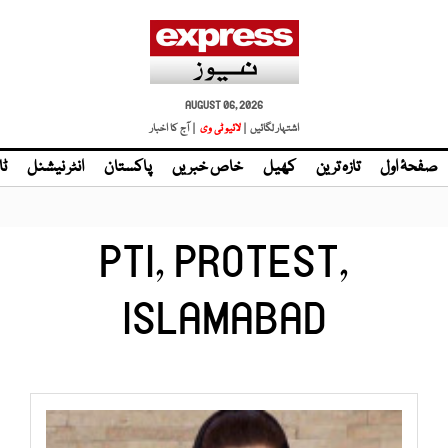
AUGUST 06, 2026
اشتہار لگائیں |
| آج کا اخبار
صفحۂ اول
تازہ ترین
کھیل
خاص خبریں
پاکستان
انٹر نیشنل
ٹا
PTI, PROTEST,
ISLAMABAD