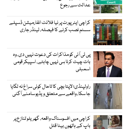
عدالت سے رجوع
کراچی ایئرپورٹ پر نیا فلائٹ انفارمیشن ڈسپلے
سسٹم نصب کرنے کا فیصلہ، ٹینڈر جاری
پی ٹی آئی کو مذاکرات کی دعوت نہیں دی، وہ
بات چیت کرنا ہی نہیں چاہتے، اسپیکر قومی
اسمبلی
راولپنڈی؛ لاپتا بچی کا تاحال کوئی سراغ نہ لگایا
جا سکا، واقعے سے متعلق ویڈیو سامنے آگئی
کراچی میں افسوسناک واقعہ، گھریلو تنازع پر
باپ کے ہاتھوں بیٹا قتل