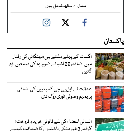
ہمارے ساتھ شامل ہوں
پاکستان
اگست کے پہلے ہفتے ہی مہنگائی کی رفتار
میں اضافہ، 20 اشیائے ضروریہ کی قیمتیں بڑھ
گئیں
عدالت نے ایل پی جی کمپنیوں کی اضافی
پریمیم وصولی فوری روک دی
انسانی اعضاء کی غیرقانونی خرید و فروخت؛
گرفتار 3غیر ملکی باشندوں کا ضمانت کیلیے