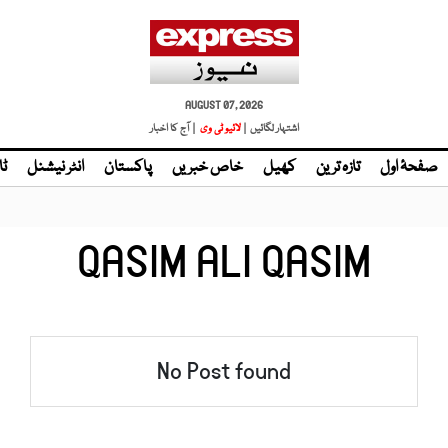
AUGUST 07, 2026
اشتہار لگائیں |
لائیو ٹی وی
| آج کا اخبار
صفحۂ اول
تازہ ترین
کھیل
خاص خبریں
پاکستان
انٹر نیشنل
ٹا
QASIM ALI QASIM
No Post found