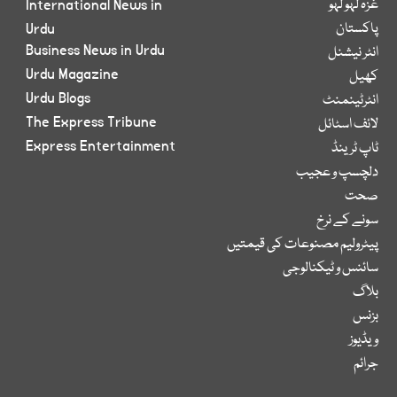
غزہ لہو لہو
International News in
پاکستان
Urdu
Business News in Urdu
انٹر نیشنل
Urdu Magazine
کھیل
Urdu Blogs
انٹرٹینمنٹ
The Express Tribune
لائف اسٹائل
Express Entertainment
ٹاپ ٹرینڈ
دلچسپ و عجیب
صحت
سونے کے نرخ
پیٹرولیم مصنوعات کی قیمتیں
سائنس و ٹیکنالوجی
بلاگ
بزنس
ویڈیوز
جرائم