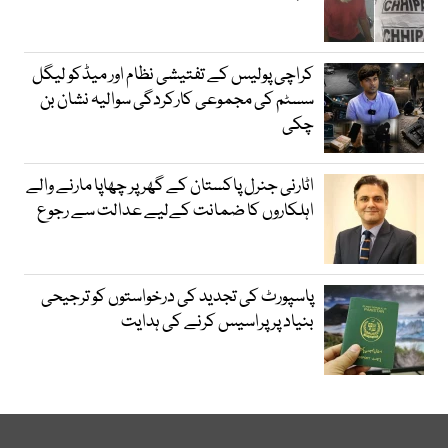
کراچی پولیس کے تفتیشی نظام اور میڈکو لیگل
سسٹم کی مجموعی کارکردگی سوالیہ نشان بن
چکی
اٹارنی جنرل پاکستان کے گھر پر چھاپا مارنے والے
اہلکاروں کا ضمانت کےلیے عدالت سے رجوع
پاسپورٹ کی تجدید کی درخواستوں کو ترجیحی
بنیاد پر پراسیس کرنے کی ہدایت