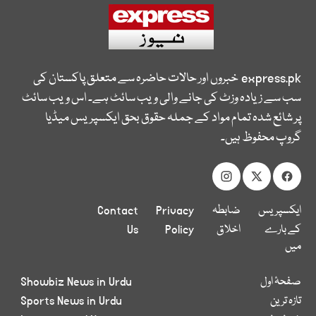
express.pk
خبروں اور حالات حاضرہ سے متعلق پاکستان کی
سب سے زیادہ وزٹ کی جانے والی ویب سائٹ ہے۔ اس ویب سائٹ
پر شائع شدہ تمام مواد کے جملہ حقوق بحق ایکسپریس میڈیا
گروپ محفوظ ہیں۔
ایکسپریس
ضابطہ
Privacy
Contact
کے بارے
اخلاق
Policy
Us
میں
صفحۂ اول
Showbiz News in Urdu
تازہ ترین
Sports News in Urdu