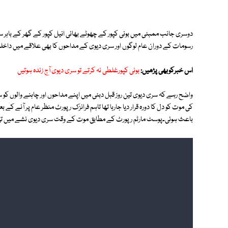
دوسری جانب ممبئی میں بونی کپور کے چھوٹے بھائی انیل کپور کے گھر کے باہر
رسومات کے دوران عام لوگوں اور سری دیوی کے مداحوں کا بھی علاقے میں داخل
اس خبرکوبھی پڑھیں:
بونی کپورغلطی نہ کرتے تو سری دیوی آج زندہ ہوتیں
واضح رہے کہ سری دیوی تین روز قبل دبئی میں اپنے مداحوں اور چاہنے والوں کو 
کی موت کو دل کا دورہ قرار دیا جارہا تھا تاہم فرانزک رپورٹ منظر عام پر آنے
باعث ہوئی۔پوسٹ مارٹم رپورٹ کے مطابق موت کے وقت سری دیوی نشے میں تھی