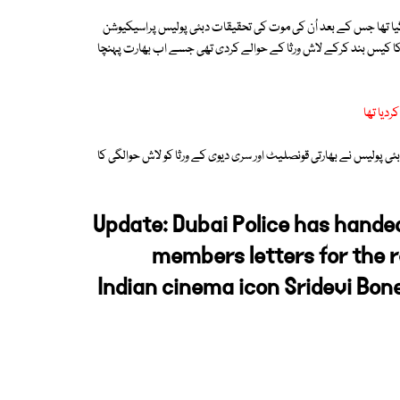
 گیا تھا جس کے بعد اُن کی موت کی تحقیقات دبئی پولیس پراسیکیوشن
 کا کیس بند کرکے لاش ورثا کے حوالے کردی تھی جسے اب بھارت پہنچا
دیا تھا
بئی پولیس نے بھارتی قونصلیٹ اور سری دیوی کے ورثا کو لاش حوالگی کا
Update: Dubai Police has hande
members letters for the r
Indian cinema icon Sridevi Bon