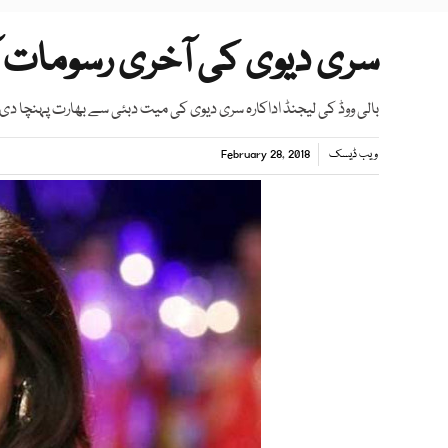
سری دیوی کی آخری رسومات آ
بالی ووڈ کی لیجنڈ اداکارہ سری دیوی کی میت دبئی سے بھارت پہنچا دی
ویب ڈیسک
February 28, 2018