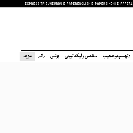
EXPRESS TRIBUNE
URDU E-PAPER
ENGLISH E-PAPER
SINDHI E-PAPER
L
دلچسپ و عجیب
سائنس و ٹیکنالوجی
بزنس
رائے
مزید