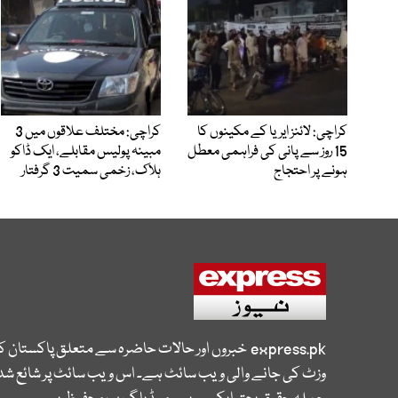
کراچی: لائنز ایریا کے مکینوں کا
کراچی: مختلف علاقوں میں 3
15 روز سے پانی کی فراہمی معطل
مبینہ پولیس مقابلے، ایک ڈاکو
ہونے پر احتجاج
ہلاک، زخمی سمیت 3 گرفتار
express.pk
خبروں اور حالات حاضرہ سے متعلق پاکستان 
وزٹ کی جانے والی ویب سائٹ ہے۔ اس ویب سائٹ پر شائع شدہ