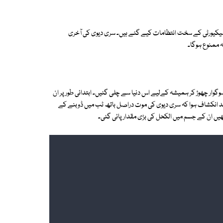
 سیکیورٹی کے سخت انتظامات کیے گئے ہیں۔ سری دیوی کی آخری
ہ ممنوع ہوگا۔
سوگوار چھوڑ کر ہمیشہ کےلیے اس دنیا سے چلی گئیں۔ ابتدائی طور پر ان
 کے بعد انکشاف ہوا کہ سری دیوی کی موت دراصل باتھ ٹب میں ڈوبنے کے
ں ان کے جسم میں الکحل کی بڑی مقدار پائی گئی۔