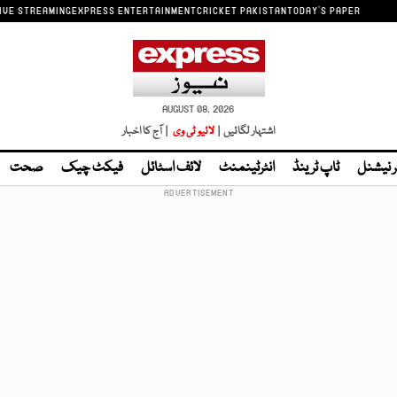
IVE STREAMING
EXPRESS ENTERTAINMENT
CRICKET PAKISTAN
TODAY'S PAPER
AUGUST 08, 2026
اشتہار لگائیں |
لائیو ٹی وی
| آج کا اخبار
ر نیشنل
ٹاپ ٹرینڈ
انٹرٹینمنٹ
لائف اسٹائل
فیکٹ چیک
صحت