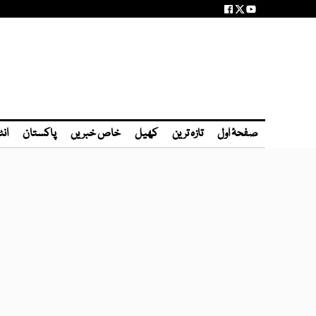
صفحۂ اول
تازہ ترین
کھیل
خاص خبریں
پاکستان
انٹ