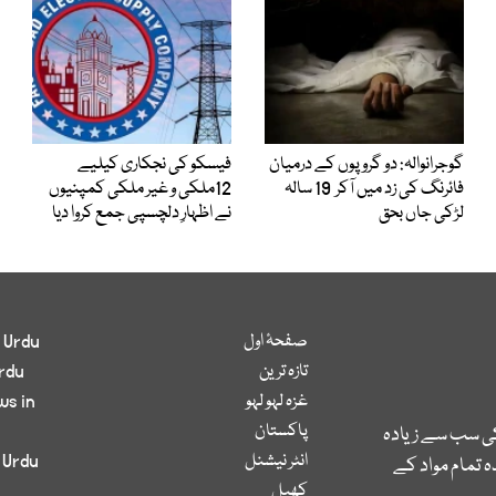
گوجرانوالہ: دو گروپوں کے درمیان
فیسکو کی نجکاری کیلیے
فائرنگ کی زد میں آکر 19 سالہ
12ملکی و غیر ملکی کمپنیوں
لڑکی جاں بحق
نے اظہارِ دلچسپی جمع کروا دیا
صفحۂ اول
 Urdu
تازہ ترین
rdu
غزہ لہو لہو
ws in
پاکستان
کی سب سے زیادہ
انٹر نیشنل
 Urdu
 تمام مواد کے
کھیل