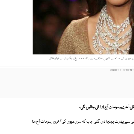
ی دیوی کے مداحوں کا بھی علاقے میں داخلہ ممنوع ہوگا، پولیس، فوٹو: فائل
ی آخری رسومات آج ادا کی جائیں گی۔
بئی سے بھارت پہنچا دی گئی جب کہ سری دیوی کی آخری رسومات آج ادا