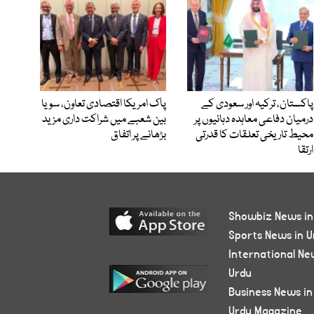
پاکستان، ترکیہ اور سعودی کے
پاک امریکا اقتصادی تعاون، سویا
درمیان دفاعی معاہدہ دہائیوں پر
بین شعبے میں شراکت داری مزید
محیط تاریخی تعلقات کا قدرتی
بڑھانے پر اتفاق
ارتقا
Showbiz News in
Sports News in U
International Ne
Urdu
Business News in
Urdu Magazine