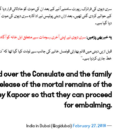
سری دیوی کی فرانزک رپورٹ سامنے آنے کے بعد ان کی موت کو حادثاتی قرار دیا
کے حوالے کردی گئی تھیں۔ بعد ازاں دبئی پولیس نے اداکارہ سری دیوی کی موت
دیا گیا ہے۔
یہ خبر بھی پڑھیں:
سری دیوی نے اپنی آخری رسومات سے متعلق اہل خانہ کو آگاہ کر
قبل ازیں دبئی میں قائم بھارتی قونصل خانے کی جانب سے ٹوئٹ کیا گیا تھا کہ''د
خط جاری کردیا ہے۔''
d over the Consulate and the family
elease of the mortal remains of the
ey Kapoor so that they can proceed
for embalming.
February 27, 2018
— India in Dubai (@cgidubai)