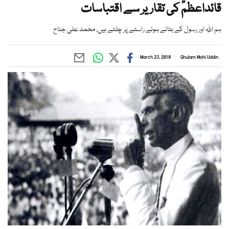
قائداعظمؒ کی تقاریر سے اقتباسات
ہم اللہ اور رسول کے بتائے ہوئے راستے پر چلتے ہیں، محمد علی جناح
March 23, 2018
Ghulam Mohi Uddin