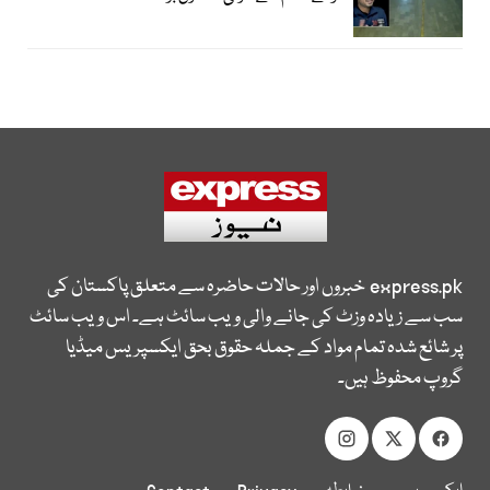
express.pk
خبروں اور حالات حاضرہ سے متعلق پاکستان کی
سب سے زیادہ وزٹ کی جانے والی ویب سائٹ ہے۔ اس ویب سائٹ
پر شائع شدہ تمام مواد کے جملہ حقوق بحق ایکسپریس میڈیا
گروپ محفوظ ہیں۔