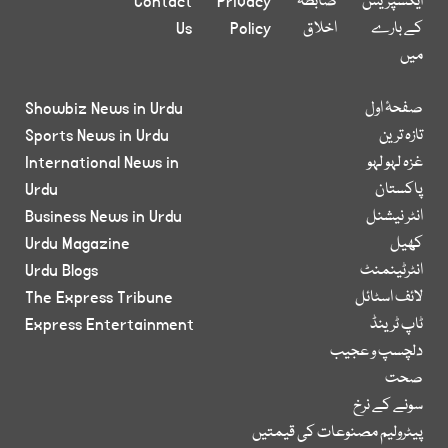
ایکسپریس
ضابطہ
Privacy
Contact
کے بارے
اخلاق
Policy
Us
میں
صفحۂ اول
Showbiz News in Urdu
تازہ ترین
Sports News in Urdu
غزہ لہو لہو
International News in
پاکستان
Urdu
انٹر نیشنل
Business News in Urdu
کھیل
Urdu Magazine
انٹرٹینمنٹ
Urdu Blogs
لائف اسٹائل
The Express Tribune
ٹاپ ٹرینڈ
Express Entertainment
دلچسپ و عجیب
صحت
سونے کے نرخ
پیٹرولیم مصنوعات کی قیمتیں