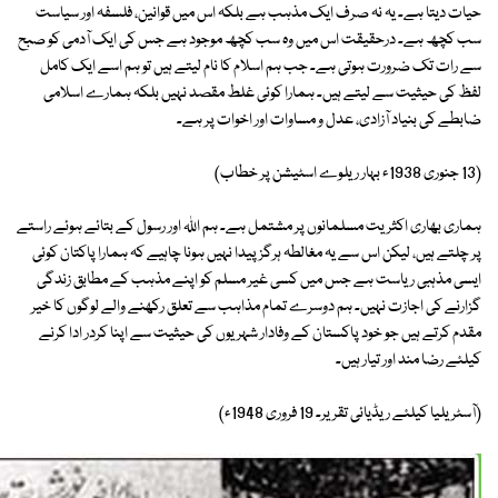
حیات دیتا ہے۔ یہ نہ صرف ایک مذہب ہے بلکہ اس میں قوانین، فلسفہ اور سیاست
سب کچھ ہے۔ درحقیقت اس میں وہ سب کچھ موجود ہے جس کی ایک آدمی کو صبح
سے رات تک ضرورت ہوتی ہے۔ جب ہم اسلام کا نام لیتے ہیں تو ہم اسے ایک کامل
لفظ کی حیثیت سے لیتے ہیں۔ ہمارا کوئی غلط مقصد نہیں بلکہ ہمارے اسلامی
ضابطے کی بنیاد آزادی، عدل و مساوات اور اخوات پر ہے۔
(13 جنوری 1938ء بہار ریلوے اسٹیشن پر خطاب)
ہماری بھاری اکثریت مسلمانوں پر مشتمل ہے۔ ہم اللہ اور رسول کے بتائے ہوئے راستے
پر چلتے ہیں، لیکن اس سے یہ مغالطہ ہرگز پیدا نہیں ہونا چاہیے کہ ہمارا پاکتان کوئی
ایسی مذہبی ریاست ہے جس میں کسی غیر مسلم کو اپنے مذہب کے مطابق زندگی
گزارنے کی اجازت نہیں۔ ہم دوسرے تمام مذاہب سے تعلق رکھنے والے لوگوں کا خیر
مقدم کرتے ہیں جو خود پاکستان کے وفادار شہریوں کی حیثیت سے اپنا کردر ادا کرنے
کیلئے رضا مند اور تیار ہیں۔
(آسٹریلیا کیلئے ریڈیائی تقریر۔ 19 فروری 1948ء)