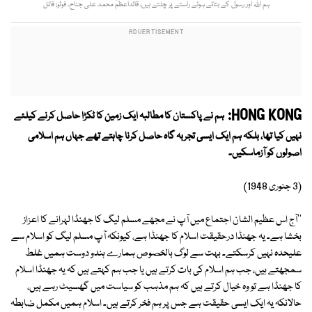
ہم اللہ اور رسول کے بتائے ہوئے راستے پر چلتے ہیں، قائداعظمؒ محمد علی جناح۔ فوٹو: فائل
HONG KONG:
ہم نے پاکستان کا مطالبہ ایک زمین کا ٹکڑا حاصل کرنے کیلئے
نہیں کیا تھا، بلکہ ہم ایک ایسی تجربہ گاہ حاصل کرنا چاہتے تھے جہاں ہم اسلامی
اصولوں کو آزماسکیں۔
(3 جنوری 1948)
''آج اس عظیم الشان اجتماع میں آپ نے مجھے مسلم لیگ کا جھنڈا لہرانے کا اعزاز
بخشا ہے۔ یہ جھنڈا درحقیقت اسلام کا جھنڈا ہے، کیونکہ آپ مسلم لیگ کو اسلام سے
علیحدہ نہیں کرسکتے۔ بہت سے لوگ بالخصوص ہمارے ہندو دوست ہمیں غلط
سمجھتے ہیں، جب ہم اسلام کی بات کرتے ہیں یا جب ہم کہتے ہیں کہ یہ جھنڈا اسلام
کا جھنڈا ہے تو وہ خیال کرتے ہیں کہ ہم مذہب کو سیاست میں گھسیٹ رہے ہیں،
حالانکہ یہ ایک ایسی حقیقت ہے جس پر ہم فخر کرتے ہیں۔ اسلام ہمیں مکمل ضابطہ