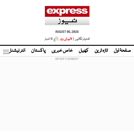
AUGUST 06, 2026
اشتہار لگائیں |
لائیو ٹی وی
| آج کا اخبار
صفحۂ اول
تازہ ترین
کھیل
خاص خبریں
پاکستان
انٹر نیشنل
ٹا