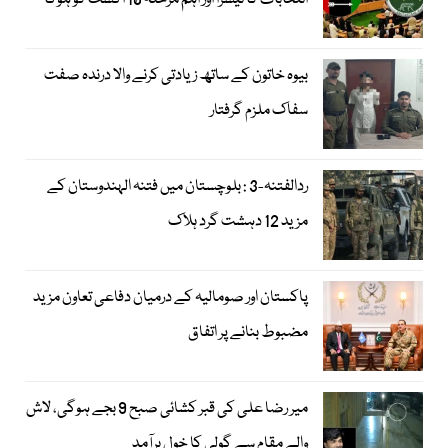
انتخابات کا تیسرا اور اہم مرحلہ 10 اگست کو ہوگا
بیوہ خاتون کے ساتھ زیادتی کرنے والا درندہ صفت
سفاک ملزم گرفتار
ردالفتنہ-3 : بلوچستان میں فتنہ الہندوستان کے
مزید 12 دہشت گرد ہلاک
پاکستان اور صومالیہ کے درمیان دفاعی تعاون مزید
مضبوط بنانے پر اتفاق
میر رضا علی کی قبر کشائی صبح 9 بجے ہوگی، لاش
والے مقام سے گولی کا خول برآمد