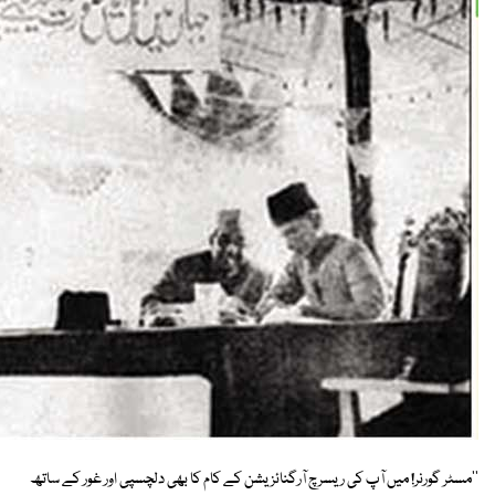
''مسٹر گورنر! میں آپ کی ریسرچ آرگنائزیشن کے کام کا بھی دلچسپی اور غور کے ساتھ