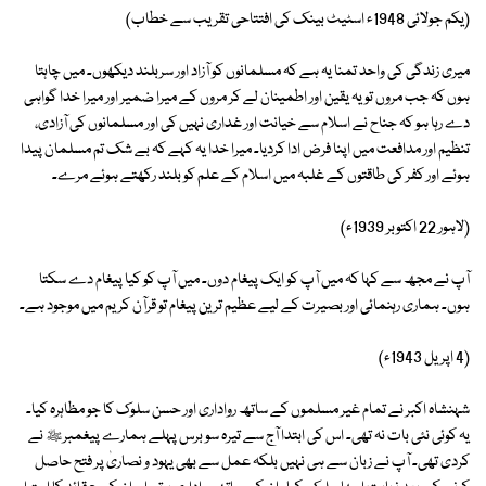
(یکم جولائی 1948ء اسٹیٹ بینک کی افتتاحی تقریب سے خطاب)
میری زندگی کی واحد تمنا یہ ہے کہ مسلمانوں کو آزاد اور سربلند دیکھوں۔ میں چاہتا
ہوں کہ جب مروں تو یہ یقین اور اطمینان لے کر مروں کے میرا ضمیر اور میرا خدا گواہی
دے رہا ہو کہ جناح نے اسلام سے خیانت اور غداری نہیں کی اور مسلمانوں کی آزادی،
تنظیم اور مدافعت میں اپنا فرض ادا کردیا۔ میرا خدا یہ کہے کہ بے شک تم مسلمان پیدا
ہوئے اور کفر کی طاقتوں کے غلبہ میں اسلام کے علم کو بلند رکھتے ہوئے مرے۔
(لاہور 22 اکتوبر 1939ء)
آپ نے مجھ سے کہا کہ میں آپ کو ایک پیغام دوں۔ میں آپ کو کیا پیغام دے سکتا
ہوں۔ ہماری رہنمائی اور بصیرت کے لیے عظیم ترین پیغام تو قرآن کریم میں موجود ہے۔
(4 اپریل 1943ء)
شہنشاہ اکبر نے تمام غیر مسلموں کے ساتھ رواداری اور حسن سلوک کا جو مظاہرہ کیا۔
یہ کوئی نئی بات نہ تھی۔ اس کی ابتدا آج سے تیرہ سو برس پہلے ہمارے پیغمبرﷺ نے
کردی تھی۔ آپ نے زبان سے ہی نہیں بلکہ عمل سے بھی یہود و نصاریٰ پر فتح حاصل