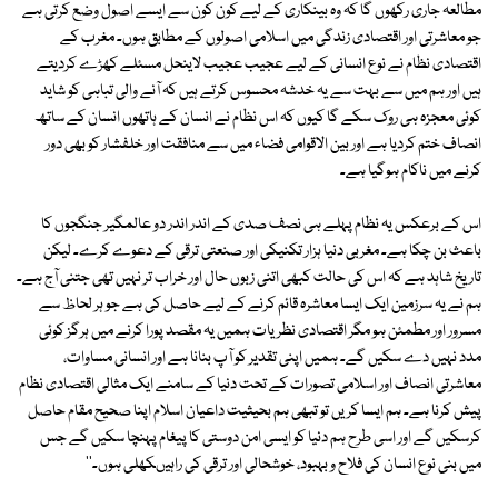
مطالعہ جاری رکھوں گا کہ وہ بینکاری کے لیے کون کون سے ایسے اصول وضع کرتی ہے
جو معاشرتی اور اقتصادی زندگی میں اسلامی اصولوں کے مطابق ہوں۔ مغرب کے
اقتصادی نظام نے نوع انسانی کے لیے عجیب عجیب لاینحل مسئلے کھڑے کردیتے
ہیں اور ہم میں سے بہت سے یہ خدشہ محسوس کرتے ہیں کہ آنے والی تباہی کو شاید
کوئی معجزہ ہی روک سکے گا کیوں کہ اس نظام نے انسان کے ہاتھوں انسان کے ساتھ
انصاف ختم کردیا ہے اور بین الاقوامی فضاء میں سے منافقت اور خلفشار کو بھی دور
کرنے میں ناکام ہوگیا ہے۔
اس کے برعکس یہ نظام پہلے ہی نصف صدی کے اندر اندر دو عالمگیر جنگجوں کا
باعث بن چکا ہے۔ مغربی دنیا ہزار تکنیکی اور صنعتی ترقی کے دعوے کرے۔ لیکن
تاریخ شاہد ہے کہ اس کی حالت کبھی اتنی زبوں حال اور خراب تر نہیں تھی جتنی آج ہے۔
ہم نے یہ سرزمین ایک ایسا معاشرہ قائم کرنے کے لیے حاصل کی ہے جو ہر لحاظ سے
مسرور اور مطمئن ہو مگر اقتصادی نظریات ہمیں یہ مقصد پورا کرنے میں ہرگز کوئی
مدد نہیں دے سکیں گے۔ ہمیں اپنی تقدیر کو آپ بنانا ہے اور انسانی مساوات،
معاشرتی انصاف اور اسلامی تصورات کے تحت دنیا کے سامنے ایک مثالی اقتصادی نظام
پیش کرنا ہے۔ ہم ایسا کریں تو تبھی ہم بحیثیت داعیان اسلام اپنا صحیح مقام حاصل
کرسکیں گے اور اسی طرح ہم دنیا کو ایسی امن دوستی کا پیغام پہنچا سکیں گے جس
میں بنی نوع انسان کی فلاح و بہبود، خوشحالی اور ترقی کی راہیںکھلی ہوں۔''