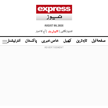
AUGUST 09, 2026
اشتہار لگائیں |
لائیو ٹی وی
| آج کا اخبار
صفحۂ اول
تازہ ترین
کھیل
خاص خبریں
پاکستان
انٹر نیشنل
ٹا