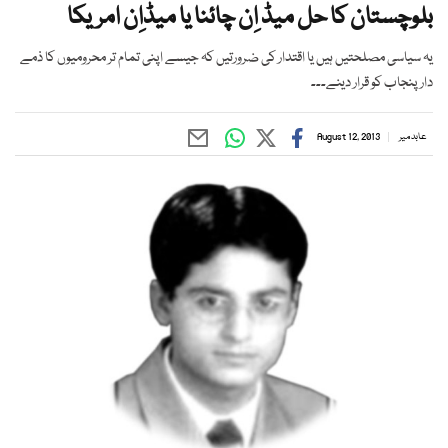
بلوچستان کا حل میڈ اِن چائنا یا میڈاِن امریکا
یہ سیاسی مصلحتیں ہیں یا اقتدار کی ضرورتیں کہ جیسے اپنی تمام تر محرومیوں کا ذمے
دار پنجاب کو قرار دینے۔۔۔
عابد میر
August 12, 2013