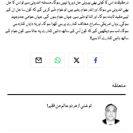
درحقیقت اس کا کوئی بھی بیرونی حل دیرپا نہیں ہوگا۔ مسئلہ اندرونی ہے تو اس کا حل
بھی اندرونی ہی ہوگا، اور اندر عوام رہتے ہیں، تو عوام طے کریں گے کہ کون سا حل ان کے
لیے مفید ثابت ہو گا۔ اور اتنا تو طے ہے، جہاں عوام ہوں گے، جہاں عوامی جدوجہد
ہوگی... وہاں امریکی سامراج، مخالف کنارے پر ہی کھڑا ہو گا۔ اور یہ دایاں کنارہ ہی
ہوگا۔ تب ہم دیکھیں گے کہ کون اُس کے ساتھ دائیں کنارے پہ جاتا ہے، کون عوام کے
ساتھ بائیں کنارے آتا ہے!!
متعلقہ
تو غنی از ھر دو عالم من فقیر!