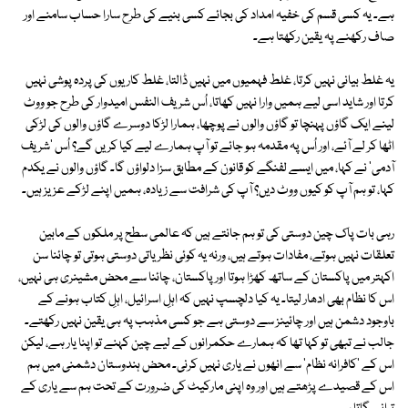
ہے۔ یہ کسی قسم کی خفیہ امداد کی بجائے کسی بنیے کی طرح سارا حساب سامنے اور
صاف رکھنے پہ یقین رکھتا ہے۔
یہ غلط بیانی نہیں کرتا، غلط فہمیوں میں نہیں ڈالتا، غلط کاریوں کی پردہ پوشی نہیں
کرتا اور شاید اسی لیے ہمیں وارا نہیں کھاتا، اُس شریف النفس امیدوار کی طرح جو ووٹ
لینے ایک گاؤں پہنچا تو گاؤں والوں نے پوچھا، ہمارا لڑکا دوسرے گاؤں والوں کی لڑکی
اٹھا کر لے آئے، اور اُس پہ مقدمہ ہو جائے تو آپ ہمارے لیے کیا کریں گے؟ اُس 'شریف
آدمی' نے کہا، میں ایسے لفنگے کو قانون کے مطابق سزا دلواؤں گا۔ گاؤں والوں نے یکدم
کہا، تو ہم آپ کو کیوں ووٹ دیں؟ آپ کی شرافت سے زیادہ، ہمیں اپنے لڑکے عزیز ہیں۔
رہی بات پاک چین دوستی کی تو ہم جانتے ہیں کہ عالمی سطح پر ملکوں کے مابین
تعلقات نہیں ہوتے، مفادات ہوتے ہیں، ورنہ یہ کوئی نظریاتی دوستی ہوتی تو چائنا سن
اکہتر میں پاکستان کے ساتھ کھڑا ہوتا اور پاکستان، چائنا سے محض مشینری ہی نہیں،
اس کا نظام بھی ادھار لیتا۔ یہ کیا دلچسپ نہیں کہ اہلِ اسرائیل، اہلِ کتاب ہونے کے
باوجود دشمن ہیں اور چائینز سے دوستی ہے جو کسی مذہب پہ ہی یقین نہیں رکھتے۔
جالب نے تبھی تو کہا تھا کہ ہمارے حکمرانوں کے لیے چین کہنے تو اپنا یار ہے، لیکن
اس کے 'کافرانہ نظام' سے انھوں نے یاری نہیں کرنی۔ محض ہندوستان دشمنی میں ہم
اس کے قصیدے پڑھتے ہیں اور وہ اپنی مارکیٹ کی ضرورت کے تحت ہم سے یاری کے