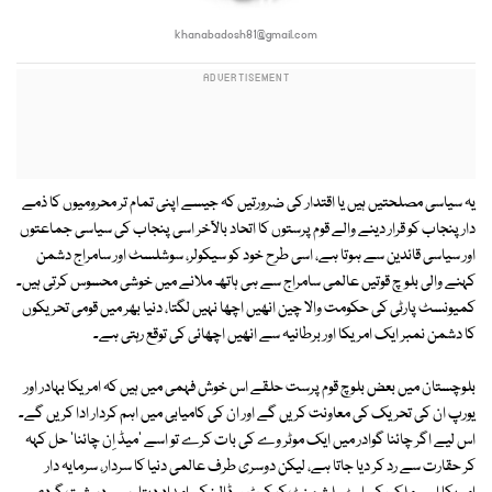
khanabadosh81@gmail.com
یہ سیاسی مصلحتیں ہیں یا اقتدار کی ضرورتیں کہ جیسے اپنی تمام تر محرومیوں کا ذمے
دار پنجاب کو قرار دینے والے قوم پرستوں کا اتحاد بالآخر اسی پنجاب کی سیاسی جماعتوں
اور سیاسی قائدین سے ہوتا ہے، اسی طرح خود کو سیکولر، سوشلسٹ اور سامراج دشمن
کہنے والی بلو چ قوتیں عالمی سامراج سے ہی ہاتھ ملانے میں خوشی محسوس کرتی ہیں۔
کمیونسٹ پارٹی کی حکومت والا چین انھیں اچھا نہیں لگتا، دنیا بھر میں قومی تحریکوں
کا دشمن نمبر ایک امریکا اور برطانیہ سے انھیں اچھائی کی توقع رہتی ہے۔
بلوچستان میں بعض بلوچ قوم پرست حلقے اس خوش فہمی میں ہیں کہ امریکا بہادر اور
یورپ ان کی تحریک کی معاونت کریں گے اور ان کی کامیابی میں اہم کردار ادا کریں گے۔
اس لیے اگر چائنا گوادر میں ایک موٹر وے کی بات کرے تو اسے 'میڈ اِن چائنا' حل کہہ
کر حقارت سے رد کر دیا جاتا ہے، لیکن دوسری طرف عالمی دنیا کا سردار، سرمایہ دار