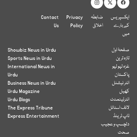
ایکسپریس
ضابطہ
Privacy
Contact
کے بارے
اخلاق
Policy
Us
میں
صفحۂ اول
Showbiz News in Urdu
تازہ ترین
Sports News in Urdu
غزہ لہو لہو
International News in
پاکستان
Urdu
انٹر نیشنل
Business News in Urdu
کھیل
Urdu Magazine
انٹرٹینمنٹ
Urdu Blogs
لائف اسٹائل
The Express Tribune
ٹاپ ٹرینڈ
Express Entertainment
دلچسپ و عجیب
صحت