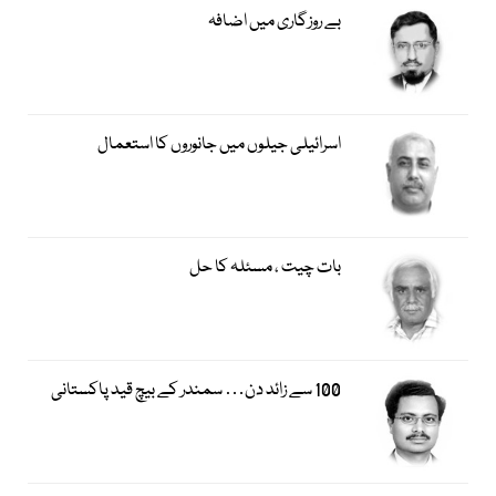
بے روزگاری میں اضافہ
اسرائیلی جیلوں میں جانوروں کا استعمال
بات چیت ، مسئلہ کا حل
100 سے زائد دن… سمندر کے بیچ قید پاکستانی