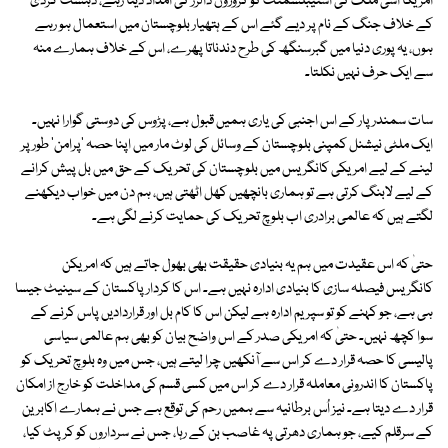
امریکا اسی ملک کی اسٹیبلشمنٹ کو کروڑوں ڈالرز کی امداد دیتا رہے، دہشت گردی
کے خلاف جنگ کے نام پر دیے گئے اس کے ہتھیار بلوچستان میں استعمال ہو رہے
ہوں، یہ پوری دنیا میں گبرسنگھ کی طرح دندناتا پھرے، اس کے خلاف ہمارے منہ
سے ایک حرف نہیں نکلتا۔
سات سمندر پار کے اس اجنبی کی یاری ہمیں قبول ہے، پڑوس کی دوستی گوارا نہیں۔
ایک ملٹی نیشنل کمپنی بلوچستان کے وسائل کی لوٹ مار میں اپنا حصہ 'پرامن' طور پر
لینے کے لیے امریکی کانگریس میں بلوچستان کی تحریک کے حق میں بل پیش کرانے
کے لیے لابنگ کرتی ہے تو ہماری بانچھیں کھل اٹھتی ہیں، ہم دن میں خواب دیکھنے
لگتے ہیں کہ عالمی برادری اب بلوچ تحریک کی حمایت کرنے لگی ہے۔
حتیٰ کہ اس عقیدت میں ہم یہ بنیادی حقیقت بھی بھول جاتے ہیں کہ امریکن
کانگریس فیصلہ سازی کا بنیادی ادارہ نہیں ہے۔ اس کا کردار پاکستان کے سینیٹ جیسا
ہی ہے، جو کہنے کو تو سپریم ادارہ ہے لیکن اس کا کام بل اور قراردادیں پاس کرنے کے
سوا کچھ نہیں۔ حتیٰ کہ امریکی صدر کے اس واضح بیان کو بھی ہم عالمی سیاسی
پالیسی کا حصہ قرار دے کر اس سے آنکھیں چرا لیتے ہیں، جس میں وہ بلوچ تحریک کو
پاکستان کا اندرونی معاملہ قرار دے کر اس میں کسی قسم کی مداخلت کو خارج از امکان
قرار دے دیتا ہے۔ نیز اُس برطانیہ سے ہمیں رحم کی توقع ہے جس نے ہمارے اکابرین
کے سرقلم کیے، جو ہماری دھرتی پہ غاصب بن کے رہا، جس نے سرداروں کو کرپٹ کیا،