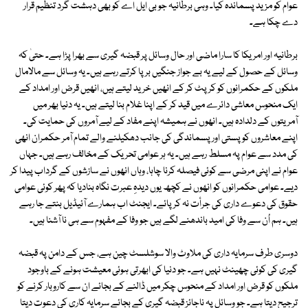
عوام کو مزید پسماندہ کیا۔ وہی برطانیہ جو بی ایل اے کو بھی دہشت گرد تنظیم قرار
دے چکا ہے۔
برطانیہ اور امریکا کا سارا ماضی اور حال وسائل پر قبضہ گیری سے بھرا پڑا ہے۔ حتیٰ کہ
وسائل کے حصول کے لیے یہ بے جواز جنگیں برپا کرتے رہے ہیں۔ یہ وسائل سے مالامال
ملکوں کے حکمرانوں کو کرپٹ کر کے انھیں خرید لیتے ہیں، انھیں قرض اور امداد کے
ایک منحوس معاشی دائرے میں قید کر کے اپنا غلام بنا لیتے ہیں۔ یہ دنیا بھر میں
آمریتوں کے دلدادہ ہیں۔ انھوں نے ہمیشہ اپنے مفاد کے لیے آمروں کی حمایت کی۔
اپنے معاشروں کو پستی اور پسماندگی کی جانب دھکیلنے والے تمام آمر حکمران انھی
کی مدد سے عوام پہ مسلط رہے ہیں۔ یہ ہر عوامی تحریک کے مخالف رہے ہیں۔ جہاں
عوام نے اپنی مرضی سے کوئی فیصلہ کرنا چاہا، وہاں انھوں نے سازشوں کے گرداب پیدا کر
دیے۔ عوامی حکمرانوں کو انھوں نے کچھ یوں دیدہِ عبرت نگاہ بنادیا کہ پھر کوئی عوامی
حقوق کی دعوے داری کی جرأت نہ کر پائے۔ ایجنٹ اب ہمارے آئیڈیل بنتے جا رہے
ہیں۔ ہم اُن سے وفا کی امید باندھنے لگے ہیں جو وفا کے مفہوم سے ہی نا آشنا ہیں۔
دوسری طرف سرمایہ داری کی ملاوٹ والا سوشلسٹ چین ہے، جس کے دامن پہ قبضہ
گیری کی کوئی چھینٹ نہیں ہے۔ جو دنیا کی ابھرتی ہوئی معیشت ہونے کے باوجود
ملکوں کو قرض اور امداد کے منحوس چکر میں ڈالنے کے بجائے ان سے کاروبار کرنے کو
ترجیح دیتا ہے۔ جو وسائل پہ ناجائز قبضہ گیری کے بجائے سرمایہ کاری کی دعوت دیتا