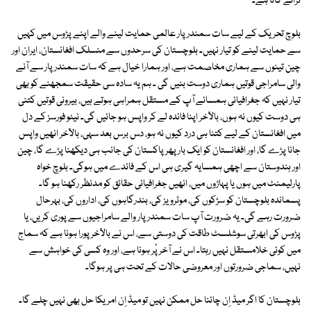
ترانے گاتا ہے۔
بلوچ تحریک کے لیے سات سمندر پار عالمی حمایت لینے والے اپنے پڑوس میں کہیں
سے حمایت لینے کو تیار نہیں۔ بلوچستان کی سرحدوں سے منسلک افغانستان، ایران اور
چین تینوں سے ہماری مخاصمت ہے، اور ہمارا خیال ہے کہ سات سمندر پار سے آنے
والی سامراجی قوتیں ہماری دوست بنیں گی ۔ ہم یہ سادہ سی حقیقت سمجھنے کو بھی
تیار نہیں کہ جغرافیائی ہمسائے آپ کے مستقل ہمراہی ہوتے ہیں، بیرونی قوتیں کتنی
ہی دوست کیوں نہ ہوں، بالآخر اپنا فائدہ لے کر واپس ہو جائیں گی۔ نیٹو فورسز کے دل
میں افغانستان کے لیے کتنا ہی درد کیوں نہ ہو، دس برس بعد سہی، بالآخر انھیں واپس
جانا پڑے گا، اور افغانستان کو ایک بار پھر پاکستان کی جانب ہی دیکھنا پڑے گا، چین
اور ہندوستان سے اچھی ہمسایہ گیری ہی اس کے فائدے میں ہوگی۔ بلوچ خواہ
پارلیمنٹ میں ہوں یا پہاڑوں میں، انھیں جغرافیائی حقائق کو مدنظر رکھنا ہو گا۔
پسماندہ بلوچستان کو سڑکوں کی، موٹرویز کی، بندرگاہوں کی، اداروں کی، بہرحال
ضرورت رہے گی۔ یہ ضرورت آپ سات سمندر پار والے سامراجیوں سے پوری کریں، یا
پڑوس کی ابھرتی سوشلسٹ طاقت کی دوستی سے، اس نے بالآخر پورا ہونا ہے کہ سماج
میں کوئی خلامستقل نہیں رہتا۔ اس نے آخر پُر ہونا ہے، اور وہ کسی کی خواہش سے
نہیں، سماجی ضرورتوں اور معروضی حالات کے تحت ہی پر ہوگا۔
بلوچستان کا اگر میڈ اِن چائنا حل ممکن نہیں تو میڈ اِن امریکا حل بھی نہیں چلے گا۔