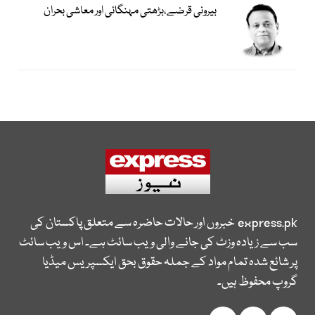
بیرونی قرضے،بڑھتی مہنگائی اور معاشی بحران
express.pk
خبروں اور حالات حاضرہ سے متعلق پاکستان کی
سب سے زیادہ وزٹ کی جانے والی ویب سائٹ ہے۔ اس ویب سائٹ
پر شائع شدہ تمام مواد کے جملہ حقوق بحق ایکسپریس میڈیا
گروپ محفوظ ہیں۔