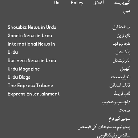
کے بارے
اخلاق
Policy
Us
میں
صفحۂ اول
Showbiz News in Urdu
تازہ ترین
Sports News in Urdu
غزہ لہو لہو
International News in
پاکستان
Urdu
انٹر نیشنل
Business News in Urdu
کھیل
Urdu Magazine
انٹرٹینمنٹ
Urdu Blogs
لائف اسٹائل
The Express Tribune
ٹاپ ٹرینڈ
Express Entertainment
دلچسپ و عجیب
صحت
سونے کے نرخ
پیٹرولیم مصنوعات کی قیمتیں
سائنس و ٹیکنالوجی