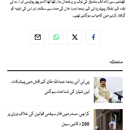
گھنٹے سے زائد تک بندوق کی نوک پر یرغمال بنا رکھا تھا تاہم پھر پولیس اور اے ٹی
ایف کے اہلکار پیپلز پارٹی کے رہنما زمرد خان کی مدد سے سکندر اور اس کی اہلیہ کو
گرفتار کرنے میں کامیاب ہوگئے تھے۔
متعلقہ
پی ٹی آئی رہنما عبداللہ طایر کے قتل میں پیشرفت،
تین شوٹرز کی شناخت ہوگئی
کراچی، صدر میں فائر سیفٹی قوانین کی خلاف ورزی پر
200 دکانیں سیل