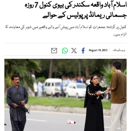
اسلام آباد واقعہ سکندر کی بیوی کنول 7 روزہ
جسمانی ریمانڈ پر پولیس کے حوالے
کنول پر گزشتہ جمعرات کو اسلام آباد میں پیش آنے والے واقعے میں شوہر کی معاونت کا
الزام ہے۔
ویب ڈیسک
August 19, 2013