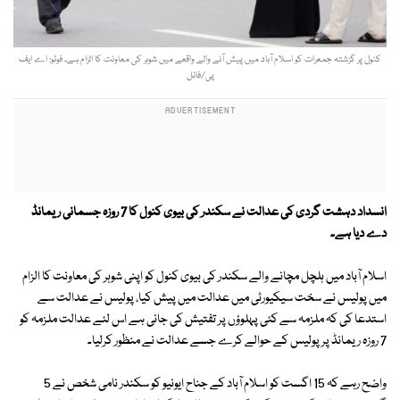
کنول پر گزشتہ جمعرات کو اسلام آباد میں پیش آنے والے واقعے میں شوہر کی معاونت کا الزام ہے۔ فوٹو: اے ایف
پی/فائل
انسداد
دہشت گردی
کی
عدالت نے سکندر کی بیوی کنول کا 7 روزہ جسمانی ریمانڈ
دے دیا ہے۔
اسلام آباد میں ہلچل مچانے والے سکندر کی بیوی کنول کو اپنی شوہر کی معاونت کا الزام
میں پولیس نے سخت سیکیورٹی میں عدالت میں پیش کیا، پولیس نے عدالت سے
استدعا کی کہ ملزمہ سے کئی پہلوؤں پر تفتیش کی جانی ہے اس لئے عدالت ملزمہ کو
7 روزہ ریمانڈ پر پولیس کے حوالے کرے جسے عدالت نے منظور کرلیا۔
واضح رہے کہ 15 اگست کو اسلام آباد کے جناح ایونیو کو سکندر نامی شخص نے 5