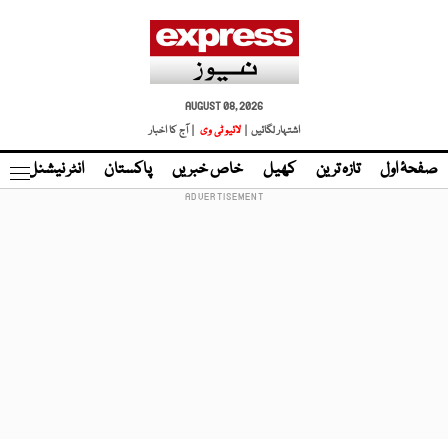
AUGUST 08, 2026
اشتہار لگائیں |
لائیو ٹی وی
| آج کا اخبار
صفحۂ اول
تازہ ترین
کھیل
خاص خبریں
پاکستان
انٹر نیشنل
ٹا