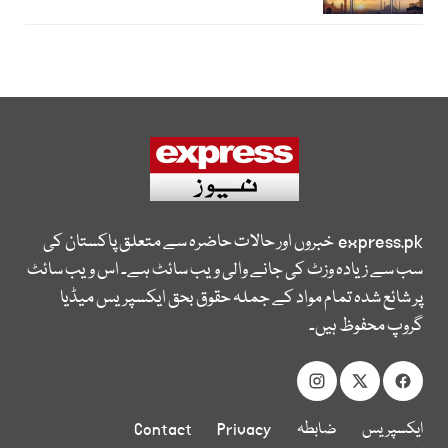
express.pk
خبروں اور حالات حاضرہ سے متعلق پاکستان کی
سب سے زیادہ وزٹ کی جانے والی ویب سائٹ ہے۔ اس ویب سائٹ
پر شائع شدہ تمام مواد کے جملہ حقوق بحق ایکسپریس میڈیا
گروپ محفوظ ہیں۔
ایکسپریس
ضابطہ
Privacy
Contact