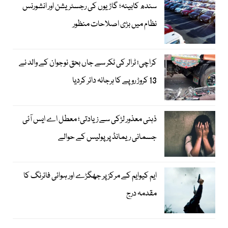
سندھ کابینہ؛ گاڑیوں کی رجسٹریشن اور انشورنس
نظام میں بڑی اصلاحات منظور
کراچی؛ ٹرالر کی ٹکر سے جاں بحق نوجوان کے والد نے
13 کروڑ روپے کا ہرجانہ دائر کردیا
ذہنی معذور لڑکی سے زیادتی؛ معطل اے ایس آئی
جسمانی ریمانڈ پر پولیس کے حوالے
ایم کیوایم کے مرکز پر جھگڑے اور ہوائی فائرنگ کا
مقدمہ درج