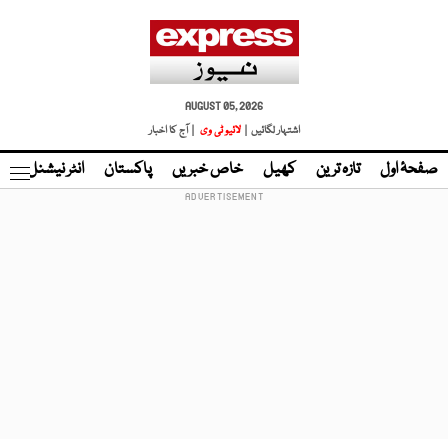
AUGUST 05, 2026
اشتہار لگائیں |
لائیو ٹی وی
| آج کا اخبار
صفحۂ اول
تازہ ترین
کھیل
خاص خبریں
پاکستان
انٹر نیشنل
ٹا