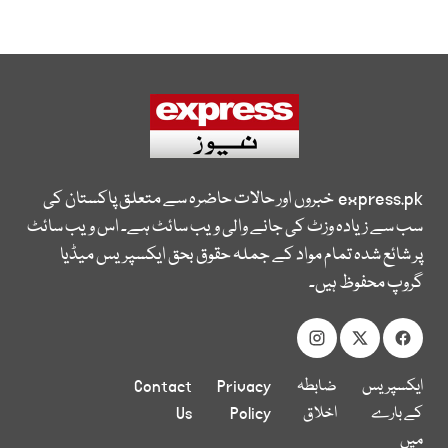
express.pk
خبروں اور حالات حاضرہ سے متعلق پاکستان کی
سب سے زیادہ وزٹ کی جانے والی ویب سائٹ ہے۔ اس ویب سائٹ
پر شائع شدہ تمام مواد کے جملہ حقوق بحق ایکسپریس میڈیا
گروپ محفوظ ہیں۔
ایکسپریس
ضابطہ
Privacy
Contact
کے بارے
اخلاق
Policy
Us
میں