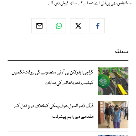
اسکاؤٹس بھی پی آئی اے عملے کے ساتھ ڈیوٹی دیں گے۔
متعلقہ
کراچی؛ یلولائن بی آر ٹی منصوبے کی بروقت تکمیل
کیلیے رفتار بڑھانے کی ہدایات
ڈرگ ڈیلر انمول عرف پنکی کیخلاف درج قتل کے
مقدمے میں اہم پیشرفت