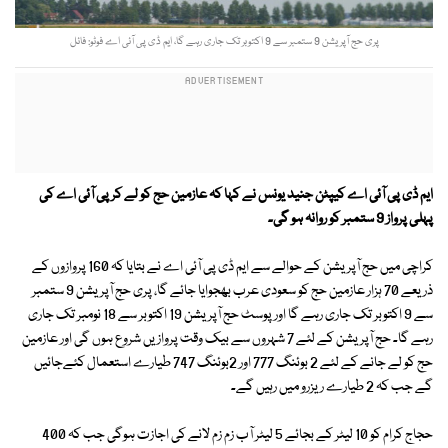
پری حج آپریشن 9 ستمبر سے 9 اکتوبر تک جاری رہے گا، ایم ڈی پی آئی اے فوٹو: فائل
ایم ڈی پی آئی اے کیپٹن جنید یونس نے کہا کہ عازمین حج کو لے کر پی آئی اے کی
پہلی پرواز 9 ستمبر کو روانہ ہو گی۔
کراچی میں حج آپریشن کے حوالے سے ایم ڈی پی آئی اے نے بتایا کہ 160 پروازوں کے
ذریعے 70 ہزار عازمین حج کو سعودی عرب بھجوایا جائے گا، پری حج آپریشن 9 ستمبر
سے 9 اکتوبر تک جاری رہے گا اور پوسٹ حج آپریشن 19 اکتوبر سے 18 نومبر تک جاری
رہے گا۔ حج آپریشن کے لئے 7 شہروں سے بیک وقت پروازیں شروع ہوں گی اور عازمین
حج کو لے جانے کے لئے 2 بوئنگ 777 اور 2بوئنگ 747 طیارے استعمال کئےجائیں
گے جب کہ 2 طیارے ریزرو میں رہیں گے۔
حجاج کرام کو 10 لیٹر کے بجائے 5 لیٹر آب زم زم لانے کی اجازت ہوگی جب کہ 400