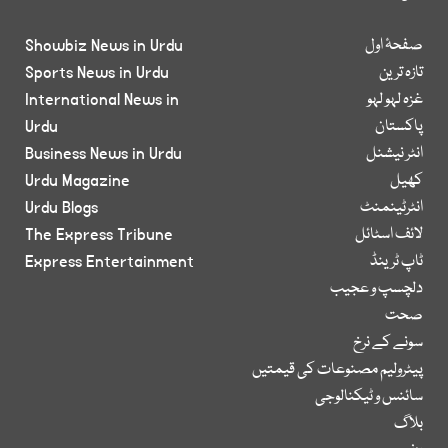
صفحۂ اول
Showbiz News in Urdu
تازہ ترین
Sports News in Urdu
غزہ لہو لہو
International News in
پاکستان
Urdu
انٹر نیشنل
Business News in Urdu
کھیل
Urdu Magazine
انٹرٹینمنٹ
Urdu Blogs
لائف اسٹائل
The Express Tribune
ٹاپ ٹرینڈ
Express Entertainment
دلچسپ و عجیب
صحت
سونے کے نرخ
پیٹرولیم مصنوعات کی قیمتیں
سائنس و ٹیکنالوجی
بلاگ