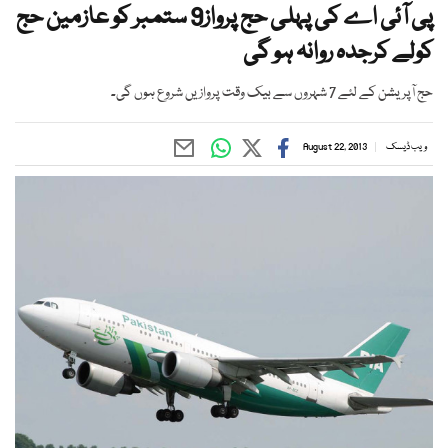
پی آئی اے کی پہلی حج پرواز9 ستمبر کو عازمین حج
کولے کرجدہ روانہ ہو گی
حج آپریشن کے لئے 7 شہروں سے بیک وقت پروازیں شروع ہوں گی۔
ویب ڈیسک
August 22, 2013