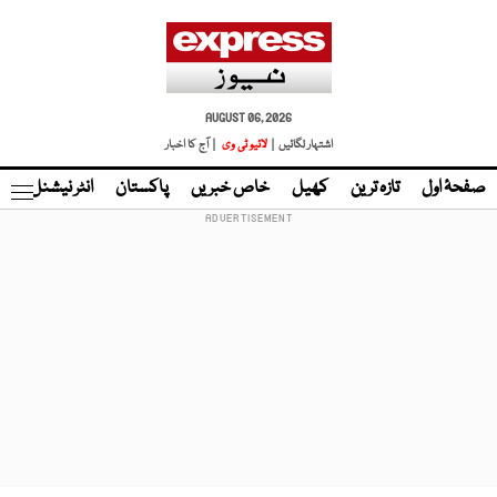
AUGUST 06, 2026
اشتہار لگائیں |
لائیو ٹی وی
| آج کا اخبار
صفحۂ اول
تازہ ترین
کھیل
خاص خبریں
پاکستان
انٹر نیشنل
ٹا