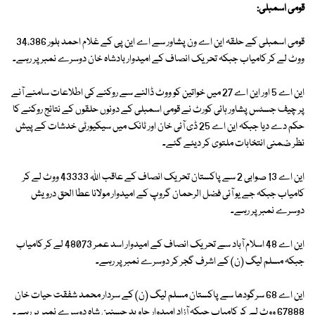
قومی اسمبلی:
قومی اسمبلی کے حلقہ این اے ون پشاور سے اے این پی کے غلام احمد بلور 34،386
ووٹ لے کر کامیاب جبکہ تحریک انصاف کے امیدوار بادشاہ خان دوسرے نمبر پر رہے۔
این اے 5 اور این اے 27 میں خواتین کو ووٹ ڈالنے سے روکنے کی اطلاعات سامنے آنے
پر چیف جسٹس پشاور ہائی کورٹ نے قومی اسمبلی کے دونوں حلقوں کے نتائج روکنے کا
حکم دے دیا جبکہ این اے 25 ڈی آئی خان اور ٹانک میں سیکیورٹی خدشات کے پیش
نظر ضمنی انتخابات ملتوی کر دیئے گئے۔
این اے 13 صوابی 2 سے پاکستان تحریک انصاف کے عاقب اللہ 43333 ووٹ لے کر
کامیاب جبکہ جے یو آئی فضل الرحمان گروپ کے امیدوار مولانا عطا الحق درویش
دوسرے نمبر پر رہے۔
این اے 48 اسلام آباد سے تحریک انصاف کے امیدوار اسد عمر 48073 لے کر کامیاب
جبکہ مسلم لیگ (ن) کے اشرف گجر کر دوسرے نمبر پر رہے۔
این اے 68 سرگودھا سے پاکستان مسلم لیگ (ن) کے سردار محمد شفقت حیات خان
67888 ووٹ لے کر کامیاب جبکہ آزاد امیدوار جاوید حسنین شاہ دوسرے نمبر پر رہے۔