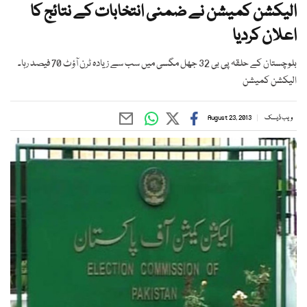
الیکشن کمیشن نے ضمنی انتخابات کے نتائج کا
اعلان کردیا
بلوچستان کے حلقہ پی بی 32 جھل مگسی میں سب سے زیادہ ٹرن آؤٹ 70 فیصد رہا۔
الیکشن کمیشن
ویب ڈیسک
August 23, 2013