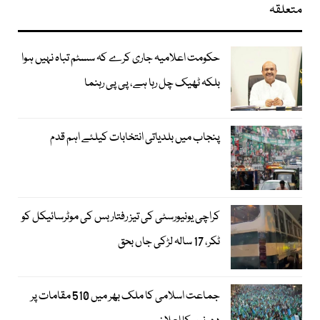
متعلقہ
حکومت اعلامیہ جاری کرے کہ سسٹم تباہ نہیں ہوا
بلکہ ٹھیک چل رہا ہے، پی پی رہنما
پنجاب میں بلدیاتی انتخابات کیلئے اہم قدم
کراچی یونیورسٹی کی تیز رفتار بس کی موٹرسائیکل کو
ٹکر، 17 سالہ لڑکی جاں بحق
جماعت اسلامی کا ملک بھر میں 510 مقامات پر