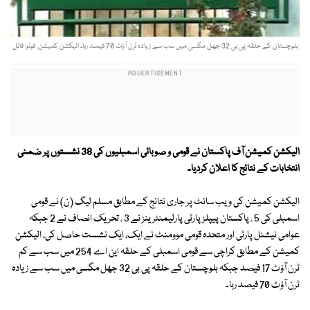
بلوچستان کے حلقہ پی بی 32 جھل مگسی میں سب سے زیادہ ٹرن آؤٹ 70 فیصد رہا۔ الیکشن کمیشن. فوٹو: فائل
الیکشن کمیشن آف پاکستان نے قومی و صوبائی اسمبلیوں کی 38 نشستوں پر ضمنی
انتخابات کے نتائج کا اعلان کردیا۔
الیکشن کمیشن کی ویب سائٹ پر جاری نتائج کے مطابق مسلم لیگ (ن) نے قومی
اسمبلی کی 5 ، پاکستان پیپلز پارٹی پارلیمنٹرینز نے 3 ، تحریک انصاف نے 2 جبکہ
عوامی نیشنل پارٹی اور متحدہ قومی موومنٹ نے ایک، ایک نشست حاصل کی، الیکشن
کمیشن کے مطابق کراچی سے قومی اسمبلی کے حلقہ این اے 254 میں سب سے کم
ٹرن آؤٹ 17 فیصد جبکہ بلوچستان کے حلقہ پی بی 32 جھل مگسی میں سب سے زیادہ
ٹرن آؤٹ 70 فیصد رہا۔