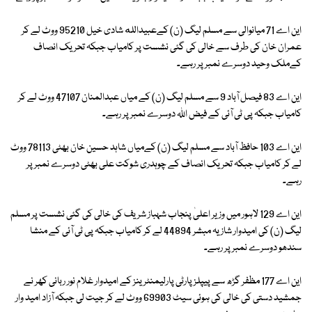
این اے 71 میانوالی سے مسلم لیگ (ن) کےعبیدالله شادی خیل 95210 ووٹ لے کر
عمران خان کی طرف سے خالی کی گئی نشست پر کامیاب جبکہ تحریک انصاف
کےملک وحید دوسرے نمبر پر رہے۔
این اے 83 فیصل آباد 9 سے مسلم لیگ (ن) کے میاں عبدالمنان 47107 ووٹ لے کر
کامیاب جبکہ پی ٹی آئی کے فیض اللہ دوسرے نمبر پر رہے۔
این اے 103 حافظ آباد سے مسلم لیگ (ن) کےمیاں شاہد حسین خان بھٹی 78113 ووٹ
لے کر کامیاب جبکہ تحریک انصاف کے چوہدری شوکت علی بھٹی دوسرے نمبر پر
رہے۔
این اے 129 لاہور میں وزیر اعلیٰ پنجاب شہباز شریف کی خالی کی گئی نشست پر مسلم
لیگ (ن) کی امیدوار شازیہ مبشر 44894 لے کر کامیاب جبکہ پی ٹی آئی کے منشا
سندھو دوسرے نمبر پر رہے۔
این اے 177 مظفر گڑھ سے پیپلز پارٹی پارلیمنٹرینز کے امیدوار غلام نور ربانی کھر نے
جمشید دستی کی خالی کی ہوئی سیٹ 69903 ووٹ لے کر جیت لی جبکہ آزاد امید وار