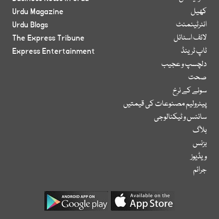
کھیل
Urdu Magazine
انٹرٹینمنٹ
Urdu Blogs
لائف اسٹائل
The Express Tribune
ٹاپ ٹرینڈ
Express Entertainment
دلچسپ و عجیب
صحت
سونے کے نرخ
پیٹرولیم مصنوعات کی قیمتیں
سائنس و ٹیکنالوجی
بلاگ
بزنس
ویڈیوز
جرائم