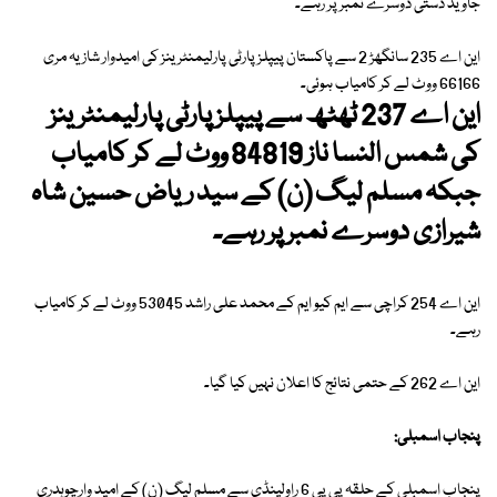
جاوید دستی دوسرے نمبر پر رہے۔
این اے 235 سانگھڑ 2 سے پاکستان پیپلز پارٹی پارلیمنٹرینز کی امیدوار شازیہ مری
66166 ووٹ لے کر کامیاب ہوئی۔
این اے 237 ٹھٹھ سے پیپلز پارٹی پارلیمنٹرینز
کی شمس النسا ناز 84819 ووٹ لے کر کامیاب
جبکہ مسلم لیگ (ن) کے سید ریاض حسین شاہ
شیرازی دوسرے نمبر پر رہے۔
این اے 254 کراچی سے ایم کیو ایم کے محمد علی راشد 53045 ووٹ لے کر کامیاب
رہے۔
این اے 262 کے حتمی نتائج کا اعلان نہیں کیا گیا۔
پنجاب اسمبلی:
پنجاب اسمبلی کے حلقہ پی پی 6 راولپنڈی سے مسلم لیگ (ن) کے امید وارچوہدری