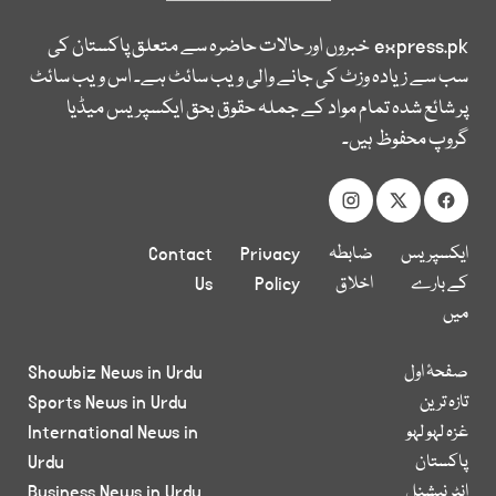
express.pk
خبروں اور حالات حاضرہ سے متعلق پاکستان کی
سب سے زیادہ وزٹ کی جانے والی ویب سائٹ ہے۔ اس ویب سائٹ
پر شائع شدہ تمام مواد کے جملہ حقوق بحق ایکسپریس میڈیا
گروپ محفوظ ہیں۔
ایکسپریس
ضابطہ
Privacy
Contact
کے بارے
اخلاق
Policy
Us
میں
صفحۂ اول
Showbiz News in Urdu
تازہ ترین
Sports News in Urdu
غزہ لہو لہو
International News in
پاکستان
Urdu
انٹر نیشنل
Business News in Urdu