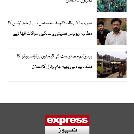
دھرنوں کا اعلان
میر رضا کے والد کا چیف جسٹس سے از خود نوٹس کا
مطالبہ، پولیس تفتیش پر سنگین سوالات اٹھا دیے
پیٹرولیم مصنوعات کی قیمتوں پر ٹرانسپورٹرز کا
ملک بھر میں پہیہ جام ہڑتال کا اعلان