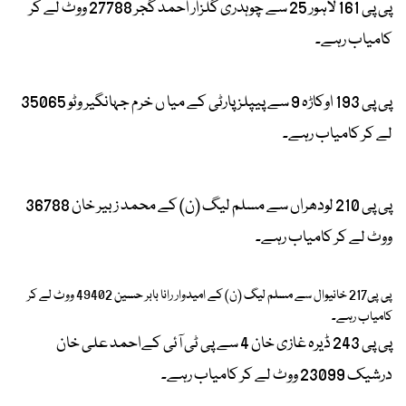
پی پی 161 لاہور 25 سے چوہدری گلزار احمد گجر 27788 ووٹ لے کر
کامیاب رہے۔
پی پی 193 اوکاڑہ 9 سے پیپلز پارٹی کے میا ں خرم جہانگیر وٹو 35065
لے کر کامیاب رہے۔
پی پی 210 لودھراں سے مسلم لیگ (ن) کے محمد زبیر خان 36788
ووٹ لے کر کامیاب رہے۔
پی پی217 خانیوال سے مسلم لیگ (ن) کے امیدوار رانا بابر حسین 49402 ووٹ لے کر
کامیاب رہے۔
پی پی 243 ڈیرہ غازی خان 4 سے پی ٹی آئی کےاحمد علی خان
درشیک 23099 ووٹ لے کر کامیاب رہے۔