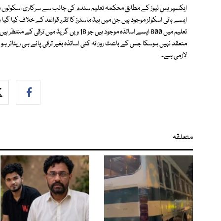
ایکسپریس نیوز کے مطابق محکمہ تعلیم سندھ کی جانب سے سرکاری اسکولوں می
تعلیم میں 800 ایسے اساتذہ موجود ہیں جو 18 وی
لازمی ہے۔
متعلقہ