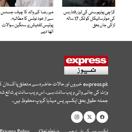
کراچی یونیورسٹی کی تیز رفتار بس
میر رضا کے والد کا چیف جسٹس
کی موٹرسائیکل کو ٹکر، 17 سالہ
سے از خود نوٹس کا مطالبہ،
لڑکی جاں بحق
پولیس تفتیش پر سنگین سوالات
اٹھا دیے
express.pk
خبروں اور حالات حاضرہ سے متعلق پاکستان 
وزٹ کی جانے والی ویب سائٹ ہے۔ اس ویب سائٹ پر شائع شدہ
جملہ حقوق بحق ایکسپریس میڈیا گروپ محفوظ ہیں۔
ایکسپریس کے بارے میں
ضابطہ اخلاق
Privacy Policy