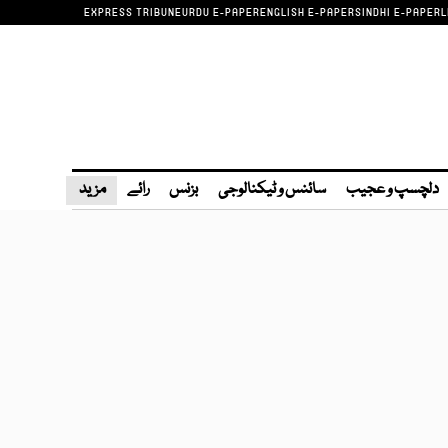
EXPRESS TRIBUNE
URDU E-PAPER
ENGLISH E-PAPER
SINDHI E-PAPER
L
دلچسپ و عجیب
سائنس و ٹیکنالوجی
بزنس
رائے
مزید