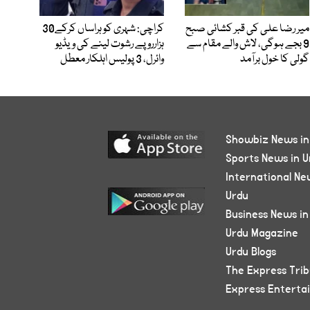
میر رضا علی کی قبر کشائی صبح
کراچی: شہری کو ہراساں کرکے30
9 بجے ہوگی، لاش والے مقام سے
ہزارروپے رشوت لینے کی ویڈیو
گولی کا خول برآمد
وائرل، 3 پولیس اہلکار معطل
Showbiz News in
Sports News in U
International Ne
Urdu
Business News in
Urdu Magazine
Urdu Blogs
The Express Tri
Express Enterta