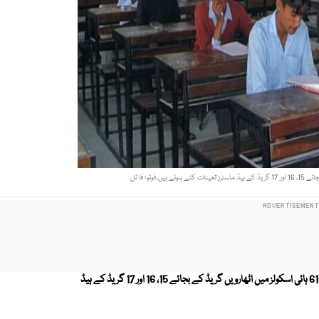
صوبے کے 610 ہائی اسکولز میں اٹھارویں گریڈ کے بجائے 15، 16 اور 17 گریڈ کے ہیڈ