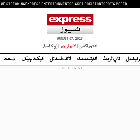
IVE STREAMING
EXPRESS ENTERTAINMENT
CRICKET PAKISTAN
TODAY'S PAPER
AUGUST 07, 2026
اشتہار لگائیں |
لائیو ٹی وی
| آج کا اخبار
ر نیشنل
ٹاپ ٹرینڈ
انٹرٹینمنٹ
لائف اسٹائل
فیکٹ چیک
صحت