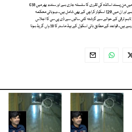
ں من پسند اساتذہ کی تقرری کا سلسلہ جاری ہے
اور سندھ بھر میں 610
ایسے ہائی اسکولز موجود ہیں جن میں ہیڈ ماسٹرز کا تقرر قواعد کے خلاف کیا گیا ہے اور ان میں 120 اسکولز کراچی کے بھی شامل ہیں۔ صوبائی محکمہ
ں گریڈ میں ترقی کے منتظر ہیں تاہم ترقی کے حوالے سے گزشتہ کئی سالوں سے ڈی پی سی کا اجلاس
منعقد نہیں ہوسکا جس کے باعث روزانہ کئی اساتذہ بغیر ترقی پائے ہی ریٹائر ہو رہے ہیں۔ قواعد کے مطابق ہائی اسکول کے ہیڈ ماسٹر کا 18 واں گریڈ ہونا