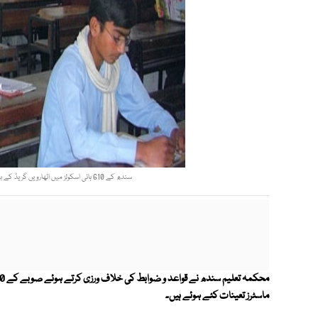
سندھ کے 610 ہائی اسکولز میں اٹھارویں گریڈ کے بجائے 15، 16 اور 17 گریڈ کے ہیڈ ماسٹرز تعینات کئے ہوئے ہیں۔فوٹو؛ فا ئل
محکمہ تعلیم سندھ نے قواعد و ضوابط کی خلاف ورزی کرتے ہوئے
ماسٹرز تعینات کئے ہوئے ہیں۔