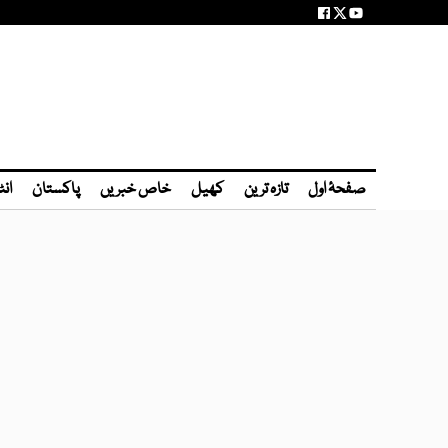
صفحۂ اول
تازہ ترین
کھیل
خاص خبریں
پاکستان
انٹ