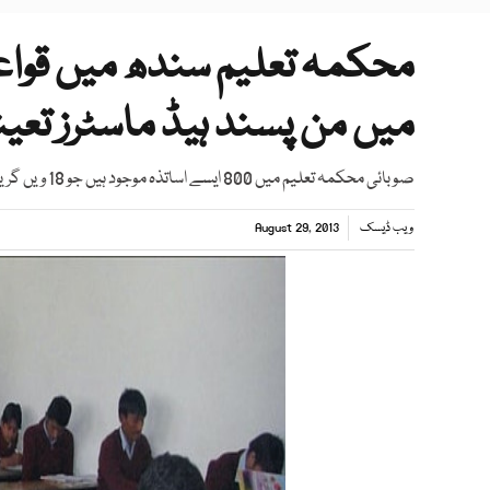
میں من پسند ہیڈ ماسٹرز تعی
صوبائی محکمہ تعلیم میں 800 ایسے اساتذہ موجود ہیں جو 18 ویں گریڈ میں ترقی کے منتظر ہیں۔
ویب ڈیسک
August 29, 2013