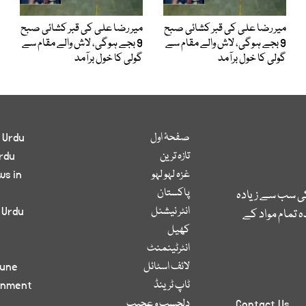
میر رضا علی کی قبر کشائی صبح
میر رضا علی کی قبر کشائی صبح
9 بجے ہوگی، لاش والے مقام سے
9 بجے ہوگی، لاش والے مقام سے
گولی کا خول برآمد
گولی کا خول برآمد
صفحۂ اول
 Urdu
تازہ ترین
rdu
غزہ لہو لہو
ws in
پاکستان
کی سب سے زیادہ
انٹر نیشنل
 Urdu
 تمام مواد کے
کھیل
انٹرٹینمنٹ
لائف اسٹائل
bune
ٹاپ ٹرینڈ
inment
دلچسپ و عجیب
Contact Us