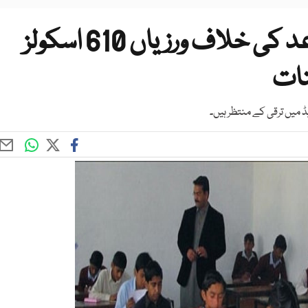
محکمہ تعلیم سندھ میں قواعد کی خلاف ورزیاں 610 اسکولز
نات