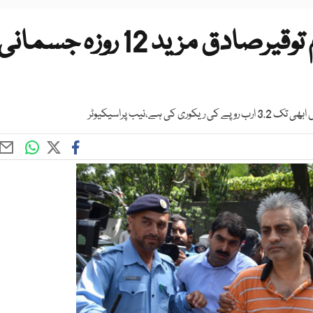
اوگرا اسکینڈل کا مرکزی ملزم توقیرصادق مزید 12 روزہ جسمان