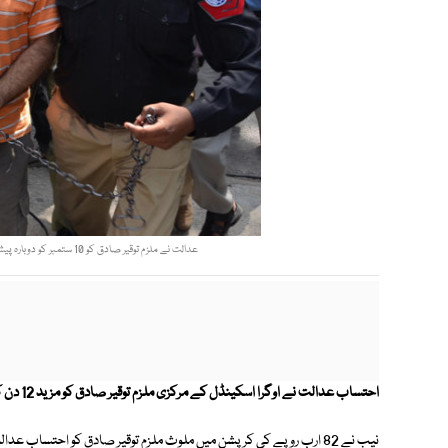
عدالت نے ملزم توقیر صادق کو 10 ستمبر کو دوبارہ پیش کرنے کا حکم دیتے ہوئے کیس کی سماعت ملتوی کردی۔ فوٹو: آئی این پی
احتساب عدالت نے اوگرا اسکینڈل کے مرکزی ملزم توقیر صادق کو مزید 12 دن کے جسمانی ریمانڈ پر نیب کے حوالے کردیا ہے۔