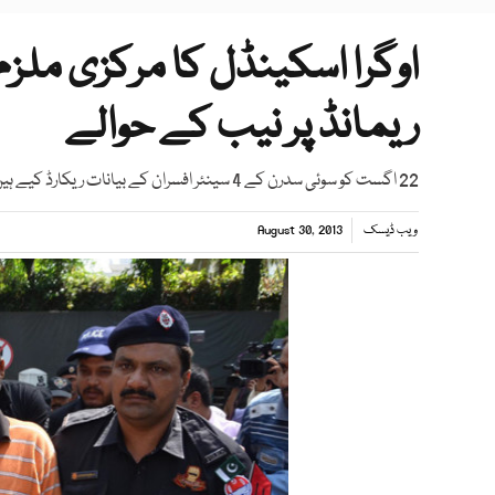
ریمانڈ پر نیب کے حوالے
22 اگست کو سوئی سدرن کے 4 سینئر افسران کے بیانات ریکارڈ کیے ہیں ابھی تک 3.2 ارب روپے کی ریکوری کی ہے،نیب پراسیکیوٹر
ویب ڈیسک
August 30, 2013