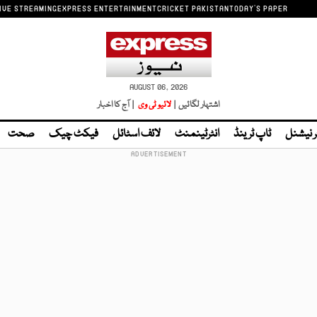
IVE STREAMING
EXPRESS ENTERTAINMENT
CRICKET PAKISTAN
TODAY'S PAPER
AUGUST 06, 2026
اشتہار لگائیں |
لائیو ٹی وی
| آج کا اخبار
ر نیشنل
ٹاپ ٹرینڈ
انٹرٹینمنٹ
لائف اسٹائل
فیکٹ چیک
صحت