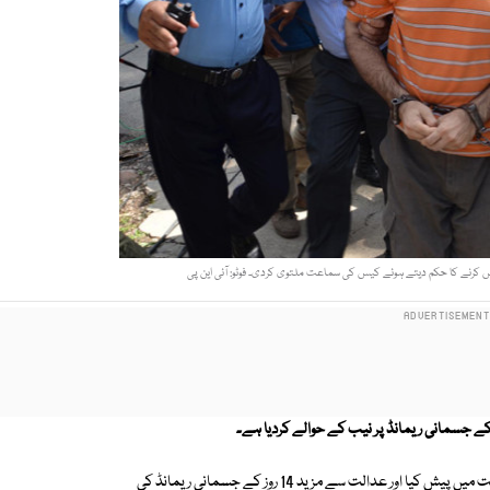
نیب نے 82 ارب روپے کی کرپشن میں ملوث ملزم توقیر صادق کو احتساب عدالت میں پیش کیا اور عدالت سے مزید 14 روز کے جسمانی ریمانڈ کی