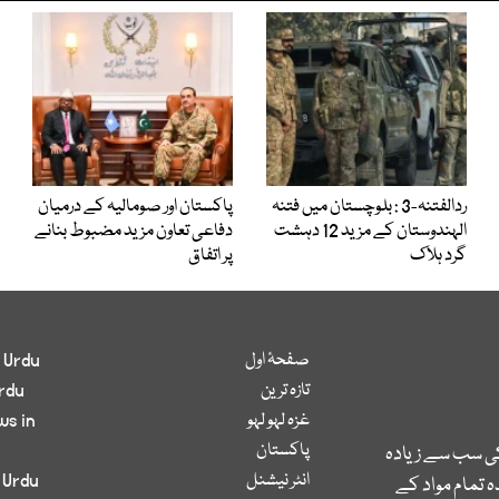
ردالفتنہ-3 : بلوچستان میں فتنہ
پاکستان اور صومالیہ کے درمیان
الہندوستان کے مزید 12 دہشت
دفاعی تعاون مزید مضبوط بنانے
گرد ہلاک
پر اتفاق
صفحۂ اول
 Urdu
تازہ ترین
rdu
غزہ لہو لہو
ws in
پاکستان
کی سب سے زیادہ
انٹر نیشنل
 Urdu
 تمام مواد کے