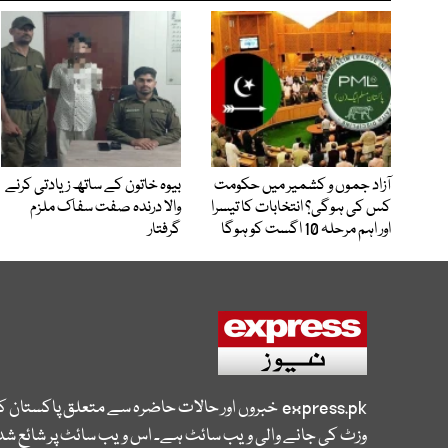
آزاد جموں و کشمیر میں حکومت
بیوہ خاتون کے ساتھ زیادتی کرنے
کس کی ہوگی؟ انتخابات کا تیسرا
والا درندہ صفت سفاک ملزم
اور اہم مرحلہ 10 اگست کو ہوگا
گرفتار
express.pk
خبروں اور حالات حاضرہ سے متعلق پاکستان 
وزٹ کی جانے والی ویب سائٹ ہے۔ اس ویب سائٹ پر شائع شدہ