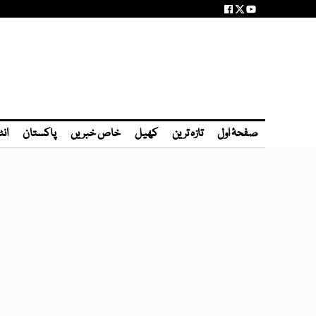
صفحۂ اول
تازہ ترین
کھیل
خاص خبریں
پاکستان
انٹ