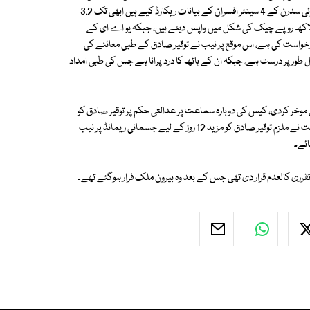
استدعا کی، نیب پراسیکیوٹربیرسٹر سعید نے عدالت کو بتایا کہ 22 اگست کو سوئی سدرن کے 4 سینئر افسران کے بیانات ریکارڈ کیے ہیں ابھی تک 3.2
 روپے کی ریکوری کی ہے، توقیر صادق کے شراکت دار نے بھی ایک کروڑ 34 لاکھ روپے چیک کی شکل میں واپس دیئے ہیں، جبکہ یو اے ای کے
واست کی ہے، اس موقع پر نیب نے توقیر صادق کے طبی معائنے کی
ور پر درست ہے، جبکہ ان کے ہاتھ کا درد پرانا ہے جس کی طبی امداد
وخر کردی، کیس کی دوبارہ سماعت پر عدالتی حکم پر توقیر صادق کو
پولی کلینک اسپتال منتقل کیا گیا اور میڈیکل کے بعد دوبارہ پیش کرنے پر عدالت نے ملزم توقیر صادق کو مزید 12 روز کے لیے جسمانی ریمانڈ پر نیب