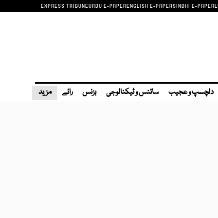
EXPRESS TRIBUNE
URDU E-PAPER
ENGLISH E-PAPER
SINDHI E-PAPER
L
دلچسپ و عجیب
سائنس و ٹیکنالوجی
بزنس
رائے
مزید