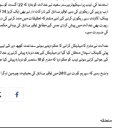
ارب
بینک اکاؤنٹ سے ریکوری کرنے کے لئے مشترکہ تحقیقات میں مدد کرنے کی درخ
رپورٹ بھی عدالت میں پیش کردی جس کے مطابق توقیر صادق کی بینائی مکمل ط
کی ضرورت ہے۔
عدالت نے ملزم کا میڈیکل کرانے کا حکم دیتے ہوئے سماعت کچھ دیر کے لیے م
کے حوالے کرتے ہوئے نیب کو حکم دیا کہ ملزم کو 10 ستمبر کو دوبارہ پیش کیا جائے۔
واضح رہے کہ سپریم کورٹ نے 2011 میں توقیر صادق کی بحیثیت چیرمین اوگرا تقرری کالعدم قرار دی تھی جس کے بعد وہ بیرون ملک فرار ہوگئے تھے۔
متعلقہ