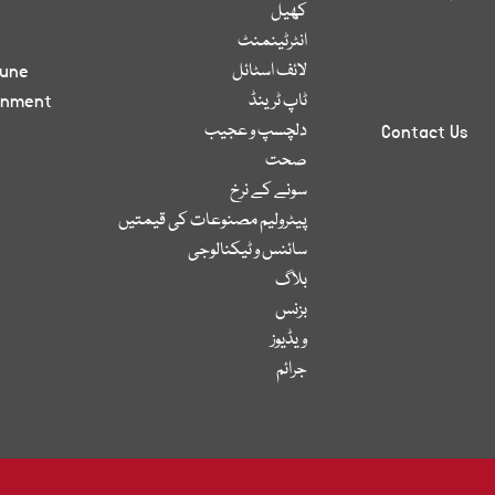
کھیل
انٹرٹینمنٹ
لائف اسٹائل
bune
ٹاپ ٹرینڈ
inment
دلچسپ و عجیب
Contact Us
صحت
سونے کے نرخ
پیٹرولیم مصنوعات کی قیمتیں
سائنس و ٹیکنالوجی
بلاگ
بزنس
ویڈیوز
جرائم