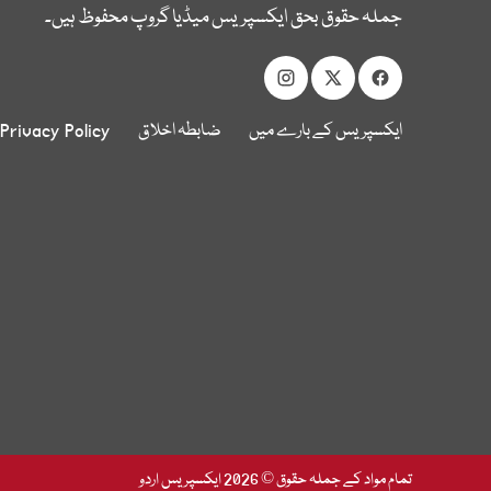
جملہ حقوق بحق ایکسپریس میڈیا گروپ محفوظ ہیں۔
ایکسپریس کے بارے میں
ضابطہ اخلاق
Privacy Policy
تمام مواد کے جملہ حقوق © 2026 ایکسپریس اردو