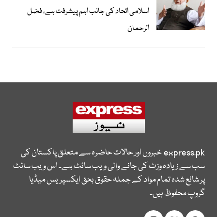
اسلامی اتحاد کی جانب اہم پیشرفت ہے، فضل
الرحمان
express.pk
خبروں اور حالات حاضرہ سے متعلق پاکستان کی
سب سے زیادہ وزٹ کی جانے والی ویب سائٹ ہے۔ اس ویب سائٹ
پر شائع شدہ تمام مواد کے جملہ حقوق بحق ایکسپریس میڈیا
گروپ محفوظ ہیں۔