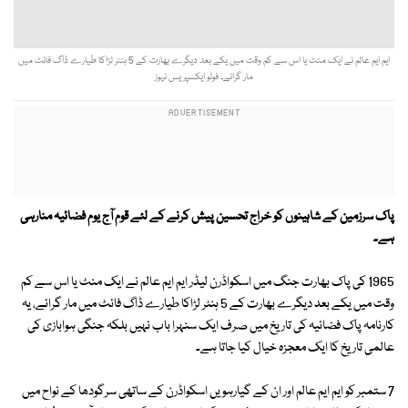
ایم ایم عالم نے ایک منٹ یا اس سے کم وقت میں یکے بعد دیگرے بھارت کے 5 ہنٹر لڑاکا طیارے ڈاگ فائٹ میں
مار گرائے۔ فوٹو ایکسپریس نیوز
پاک سرزمین کے شاہینوں کو خراج تحسین پیش کرنے کے لئے قوم آج یوم فضائیہ منارہی
ہے۔
1965 کی پاک بھارت جنگ میں اسکواڈرن لیڈر ایم ایم عالم نے ایک منٹ یا اس سے کم
وقت میں یکے بعد دیگرے بھارت کے 5 ہنٹر لڑاکا طیارے ڈاگ فائٹ میں مار گرائے، یہ
کارنامہ پاک فضائیہ کی تاریخ میں صرف ایک سنہرا باب نہیں بلکہ جنگی ہوابازی کی
عالمی تاریخ کا ایک معجزہ خیال کیا جاتا ہے۔
7 ستمبر کو ایم ایم عالم اور ان کے گیارہویں اسکواڈرن کے ساتھی سرگودھا کے نواح میں