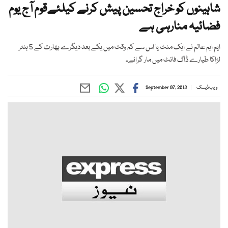
شاہینوں کو خراج تحسین پیش کرنے کیلئےقوم آج یوم
فضائیہ منارہی ہے
ایم ایم عالم نے ایک منٹ یا اس سے کم وقت میں یکے بعد دیگرے بھارت کے 5 ہنٹر
لڑاکا طیارے ڈاگ فائٹ میں مار گرائے۔
ویب ڈیسک
September 07, 2013