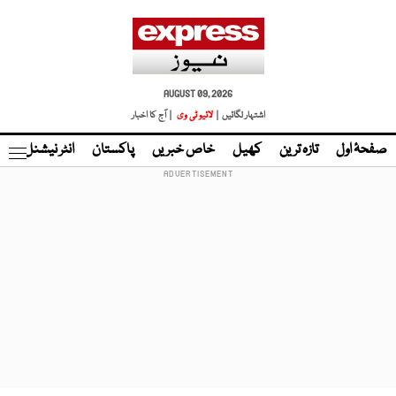
AUGUST 09, 2026
اشتہار لگائیں |
لائیو ٹی وی
| آج کا اخبار
صفحۂ اول
تازہ ترین
کھیل
خاص خبریں
پاکستان
انٹر نیشنل
ٹا