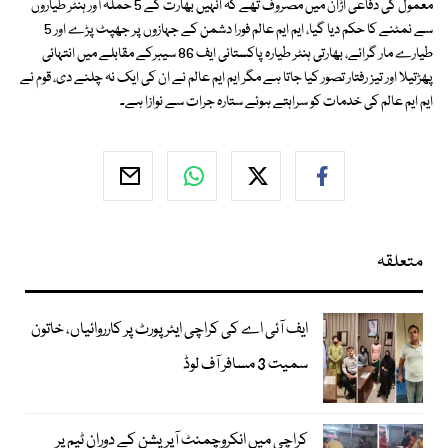
معمول کی دفاعی اڑان میں مصروف تھے کہ انہیں بھارت کے 5 حملہ آور ہنٹر طیاروں
سے نمٹنے کا حکم دیا گیا، ایم ایم عالم فورا دشمن کے جہازوں پر جھپٹ پڑے اور 5
طیارے مار گرائے، بھارتی ہنٹر طیارہ پاکستانی ایف 86 سیبرکے مقابلے میں انتہائی
پھڑتیلا اور تیز رفتار تصور کیا جاتا ہے مگر ایم ایم عالم نے ان کی ایک نہ چلنے دی، قوم نے
ایم ایم عالم کی خدمات کو سراہتے ہوئے ستارہ جرات سے نوازا ہے۔
متعلقہ
ایف آئی اے کی کراچی ایئرپورٹ پر کارروائیاں، خاتون
سمیت 3 مسافر آف لوڈ
کراچی میں انکروچمنٹ آپریشن کے دوران ٹیم پر