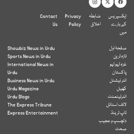
ایکسپریس
ضابطہ
Privacy
Contact
کے بارے
اخلاق
Policy
Us
میں
صفحۂ اول
Showbiz News in Urdu
تازہ ترین
Sports News in Urdu
غزہ لہو لہو
International News in
پاکستان
Urdu
انٹر نیشنل
Business News in Urdu
کھیل
Urdu Magazine
انٹرٹینمنٹ
Urdu Blogs
لائف اسٹائل
The Express Tribune
ٹاپ ٹرینڈ
Express Entertainment
دلچسپ و عجیب
صحت