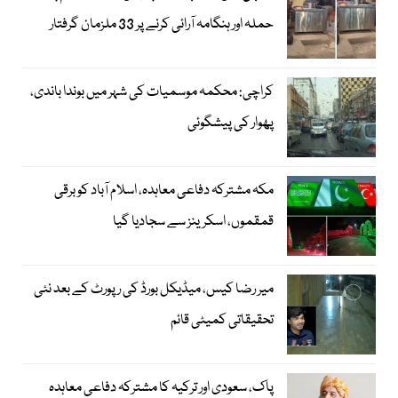
حملہ اور ہنگامہ آرائی کرنے پر 33 ملزمان گرفتار
کراچی: محکمہ موسمیات کی شہر میں بوندا باندی،
پھوار کی پیشگوئی
مکہ مشترکہ دفاعی معاہدہ، اسلام آباد کو برقی
قمقموں، اسکرینز سے سجادیا گیا
میر رضا کیس، میڈیکل بورڈ کی رپورٹ کے بعد نئی
تحقیقاتی کمیٹی قائم
پاک، سعودی اور ترکیہ کا مشترکہ دفاعی معاہدہ