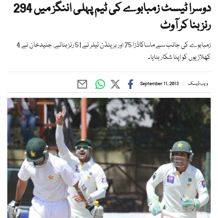
دوسرا ٹیسٹ زمبابوے کی ٹیم پہلی اننگز میں 294
رنز بنا کر آوٹ
زمبابوے کی جانب سے ماساکاڈزا 75 اور برینڈن ٹیلر نے 51 رنز بنائے، جنیدخان نے 4
کھلاڑیوں کو اپنا شکار بنایا۔
ویب ڈیسک
September 11, 2013