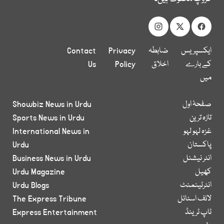
ایکسپریس
ضابطہ
Privacy
Contact
کے بارے
اخلاق
Policy
Us
میں
صفحۂ اول
Showbiz News in Urdu
تازہ ترین
Sports News in Urdu
غزہ لہو لہو
International News in
پاکستان
Urdu
انٹر نیشنل
Business News in Urdu
کھیل
Urdu Magazine
انٹرٹینمنٹ
Urdu Blogs
لائف اسٹائل
The Express Tribune
ٹاپ ٹرینڈ
Express Entertainment