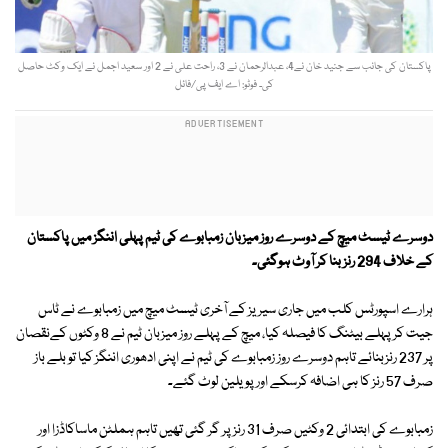
پاکستان کی جانب سے جنید خان نے4، عبدالرحمان نے 3، راحت علی نے 2 اور سعید اجمل نے ایک وکٹ حاصل
کی۔ فوٹو: اے ایف پی/فائل
دوسرے ٹیسٹ میچ کے دوسرے روز میزبان زمبابوے کی ٹیم پہلی اننگز میں پاکستان
کے خلاف 294 رنز بنا کر آوٹ ہوگئی۔
ہرارے اسپورٹس کلب میں جاری سیریز کے آخری ٹیسٹ میچ میں زمبابوے نے ٹاس
جیت کر پہلے بیٹنگ کا فیصلہ کیا، میچ کے پہلے روز میزبان ٹیم نے 8 وکٹوں کےنقصان
پر 237 رنزبنائے تاہم دوسرے روز زمبابوے کی ٹیم نے اپنی ادھوری اننگز کیا تو بلے باز
صرف 57 رنز کا ہی اضافہ کرسکے اور پویلین لوٹ گئے۔
زمبابوے کی ابتدائی 2 وکٹیں صرف 31 رنزپر گر گئی تھیں تاہم ہملٹن ماساکاڈزا اور