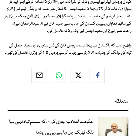
کپتان برینڈن ٹیلر نے تیسری وکٹ کی شراکت میں 110 رنز کا اضافہ کرکے اپنی ٹیم کو
سہارا دیا۔ ماساکاڈزا 75 رنزبنا کر سعید اجمل کا شکار بنے جب کہ برینڈن ٹیلر نے 51 رنز
بنائے۔ میزبان ٹیم کی جانب سے تیناشے پنیانگرا 24، میلکم والر 23، الٹن چیگمبرا 15 رنز
کے ساتھ نمایاں رہے۔ پاکستان کی جانب سے جنید خان نے 4، عبدالرحمان نے 3،
راحت علی نے 2 اور سعید اجمل نے ایک وکٹ حاصل کی۔
واضح رہے کہ پاکستان نے پہلا ٹیسٹ یونس خان کی ڈبل سنچری اور سعید اجمل کی
تباہ کن بولنگ کی بدولت 221 رنز سے جیت کر سیریز میں 0-1 کی برتری حاصل کی تھی۔
متعلقہ
حکومت اعلامیہ جاری کرے کہ سسٹم تباہ نہیں ہوا
بلکہ ٹھیک چل رہا ہے، پی پی رہنما