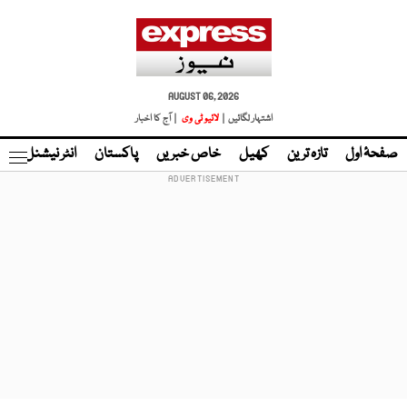
AUGUST 06, 2026
اشتہار لگائیں |
لائیو ٹی وی
| آج کا اخبار
صفحۂ اول
تازہ ترین
کھیل
خاص خبریں
پاکستان
انٹر نیشنل
ٹا