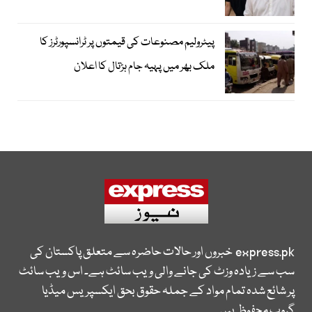
پیٹرولیم مصنوعات کی قیمتوں پر ٹرانسپورٹرز کا
ملک بھر میں پہیہ جام ہڑتال کا اعلان
express.pk
خبروں اور حالات حاضرہ سے متعلق پاکستان کی
سب سے زیادہ وزٹ کی جانے والی ویب سائٹ ہے۔ اس ویب سائٹ
پر شائع شدہ تمام مواد کے جملہ حقوق بحق ایکسپریس میڈیا
گروپ محفوظ ہیں۔