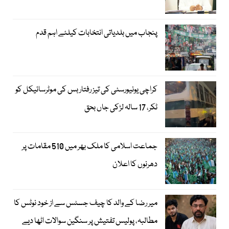
پنجاب میں بلدیاتی انتخابات کیلئے اہم قدم
کراچی یونیورسٹی کی تیز رفتار بس کی موٹرسائیکل کو
ٹکر، 17 سالہ لڑکی جاں بحق
جماعت اسلامی کا ملک بھر میں 510 مقامات پر
دھرنوں کا اعلان
میر رضا کے والد کا چیف جسٹس سے از خود نوٹس کا
مطالبہ، پولیس تفتیش پر سنگین سوالات اٹھا دیے