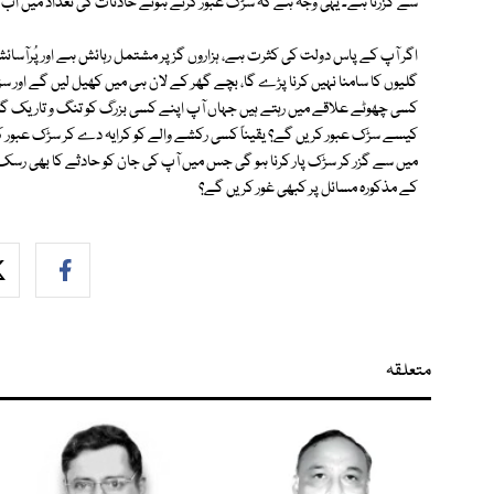
سے گزرتا ہے۔ یہی وجہ ہے کہ سڑک عبور کرتے ہوئے حادثات کی تعداد میں اب پ
اگر آپ کے پاس دولت کی کثرت ہے، ہزاروں گز پر مشتمل رہائش ہے اور پُرآسا
گلیوں کا سامنا نہیں کرنا پڑے گا، بچے گھر کے لان ہی میں کھیل لیں گے اور س
کسی چھوٹے علاقے میں رہتے ہیں جہاں آپ اپنے کسی بزرگ کو تنگ و تاریک گلیوں
کیسے سڑک عبور کریں گے؟ یقیناً کسی رکشے والے کو کرایہ دے کر سڑک عبور کریں
میں سے گزر کر سڑک پار کرنا ہو گی جس میں آپ کی جان کو حادثے کا بھی رسک 
کے مذکورہ مسائل پر کبھی غور کریں گے؟
متعلقہ