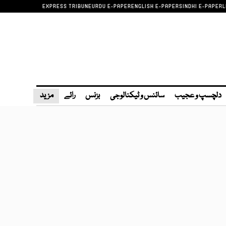
EXPRESS TRIBUNE
URDU E-PAPER
ENGLISH E-PAPER
SINDHI E-PAPER
L
دلچسپ و عجیب
سائنس و ٹیکنالوجی
بزنس
رائے
مزید