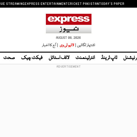
IVE STREAMING
EXPRESS ENTERTAINMENT
CRICKET PAKISTAN
TODAY'S PAPER
AUGUST 08, 2026
اشتہار لگائیں |
لائیو ٹی وی
| آج کا اخبار
ر نیشنل
ٹاپ ٹرینڈ
انٹرٹینمنٹ
لائف اسٹائل
فیکٹ چیک
صحت