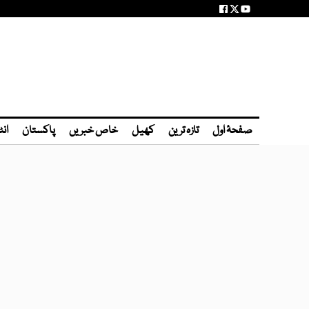
صفحۂ اول
تازہ ترین
کھیل
خاص خبریں
پاکستان
انٹ