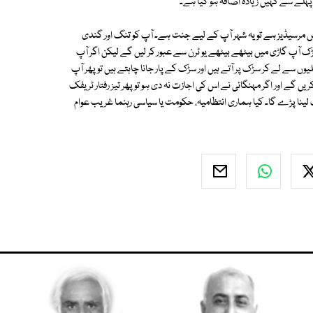
ہلے سے کہیں زیادہ اضافہ ہو گیا ہے۔
ئش مرسیڈیز ہے تو یہ شہر آپ کے لیے جنت ہے۔ آپ کو تنگ اور گندی
ڑک آپ گاڑی میں بیٹھے بیٹھے یو ٹرن سے عبور کر لیں گے لیکن اگر آپ
 سے لے کر سڑک پر آتے ہیں اور سڑک کے پار جانا چاہتے ہیں تو پھر آپ
 گے اور اگر مہنگائی نے اس کی اجازت نہ دی ہو تو پھر تیز رفتار ٹریفک
لینا پڑے گا۔ کیا ہماری انتظامیہ، حکومت یا سیاسی رہنما غریب عوام