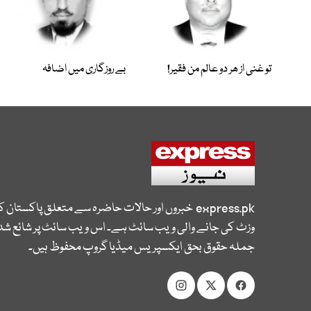
تو غنی از ھر دو عالم من فقیر!
بے روزگاری میں اضافہ
express.pk
خبروں اور حالات حاضرہ سے متعلق پاکستان 
وزٹ کی جانے والی ویب سائٹ ہے۔ اس ویب سائٹ پر شائع شدہ
جملہ حقوق بحق ایکسپریس میڈیا گروپ محفوظ ہیں۔