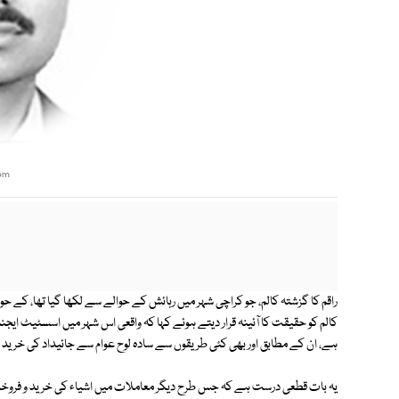
om
راقم کا گزشتہ کالم، جو کراچی شہر میں رہائش کے حوالے سے لکھا گیا تھا، کے
کالم کو حقیقت کا آئینہ قرار دیتے ہوئے کہا کہ واقعی اس شہر میں اسسٹیٹ ایجنٹ
ہے، ان کے مطابق اور بھی کئی طریقوں سے سادہ لوح عوام سے جائیداد کی خرید 
یہ بات قطعی درست ہے کہ جس طرح دیگر معاملات میں اشیاء کی خرید و فرو