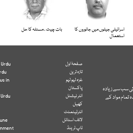
اسرائیلی جیلوں میں جانوروں کا
بات چیت ، مسئلہ کا حل
استعمال
صفحۂ اول
 Urdu
تازہ ترین
rdu
غزہ لہو لہو
ws in
پاکستان
کی سب سے زیادہ
انٹر نیشنل
 Urdu
 تمام مواد کے
کھیل
انٹرٹینمنٹ
لائف اسٹائل
bune
ٹاپ ٹرینڈ
inment