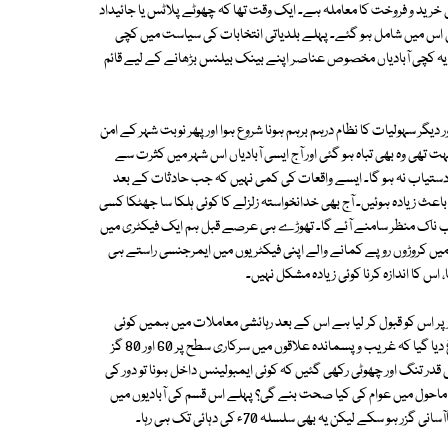
 خرید و فروخت کا معاملہ ہے۔ ایک وقت تھا کہ چھوٹے پلاٹس یا جائیداد
ی اس میں شامل ہو گئے۔ پہلے بلدیاتی انتخابات کی سیاست میں کچی
 کہ یہ کچی آبادیاں مخصوص عناصر اپنے بینک بیلنس بڑھانے کے لیے قائم
گر سہولیات کا نظام درہم برہم ہونا شروع ہوا اور پھر نوبت شہر کے امن
 تھی وہ بھی تباہ ہو گئی اور آج ایسی آبادیاں اس شہر میں کثرت سے
ستیاب نہ ہو گا۔ ایسے واقعات کی کمی نہیں کہ جب حادثات کے بعد
 باعث زیادہ ہوئیں۔ آج بھی خدانخواستہ زلزلے کا کوئی ہلکا سا جھٹکا کسی
 کرب ناک منظر سامنے آئے گا۔ تھوڑے ہی عرصے قبل ہم ایک فیکٹری میں
یں کروڑوں روپے کمانے والے اپنی فیکٹریوں میں ایمرجنسی راستے ہی
اس کا اندازہ کرنا کوئی زیادہ مشکل نہیں۔
ر اس کو قبول کر لیا ہے اس کے بعد رہائشی معاملات میں ہمیں کوئی
خامی بھی محسوس نہیں ہوتی۔ طبقہ واریت کو غیر انسانی سطح پر اس طرح فروغ دیا گیا کہ غریب و پسماندہ علاقوں میں سرکاری سطح پر 60 اور 80 گز
ر تنگ اور چھوٹی رکھی گئیں کہ کوئی ایمبولینس داخل ہونا تو دور کی
 ماحول میں عوام کی کیا صحت بنے گی؟ پہلے اس قسم کی آبادیوں میں
 لیکن یہ بھی سلسلہ 70ء کی دہائی تک ہی رہا۔