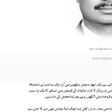
apro_ku@yahoo.c
 حوالے سے ایک اچھا ردعمل دیکھنے میں آیا۔ ایک صاحب نے بالمشافہ
س اور بروکرز کا کردار جائیداد کی قیمتوں میں اضافے کا ایک بڑا سبب
و فروخت میں لاکھوں روپے بٹور لینا معمول کی بات ہے۔
خت میں ہمارے ہاں کوئی ایسا چیک اینڈ بیلنس نہیں ہے کہ جس سے