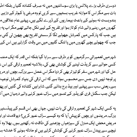
دوسری طرف بڑے پلاٹس یا بڑی سوسائٹیوں میں نہ صرف کشادہ گلیاں بلکہ اطرا
بات ہے مگر اس کا موازنہ غریب بستیوں سے کریں تو وہ مرغی یا کبوتر کے دڑبے 
بندوبست نہ ہونے کے باعث بیماریوں کے ڈیرے لگے ہیں۔ پہلے عام علاقوں می
گھروں میں رہنے والے شام کو تاز ہوا اور تفریح کے لیے نکل جاتے تھے مگر اب یہ
ہیں جب کہ پارکس میں کمرشل جھولے لگا کر سستی تفریح بھی چھین لی گئی ہے
جب کہ چھوٹے بچے گھروں میں یا تنگ گلیوں میں ہی وقت گزارتے ہیں اس کے لیے
شہر میں تعمیراتی سرگرمیوں کو ہر طرف سے سراہا گیا بلکہ اس قدر کہ ایک منص
کسی حوالے سے کریڈٹ لینے کی کوشش بھی کی۔ بلاشبہ تعمیر و ترقی کے اس عم
حل کیا اور شہر میں سفر کو تیز تر بھی کر دیا مگر اس عمل سے بزرگ، بچوں اور 
پر توجہ نہیں دی جس سے محسوس ہوتا ہے کہ اس ترقی کی بنیاد کمرشل نوعیت 
ہے۔ یعنی سب سے پہلے اوور ہیڈ برج بنائے گئے، شاہراہیں کشادہ کی گئیں اور پھر
لیکن جب سگنل فری کوریڈور کے تصور میں سڑک عبور کرنے والے درمیان میں آئے 
یہ کسی ایک شہر کی تعمیر و ترقی کی بات نہیں، جہاں بھی اس قسم کے پیڈسٹیر
بزرگ، مریضوں اور بچوں کو پیش آیا کہ وہ کیسے سڑک عبور کریں؟ دیو قامت اور اون
مریض محض ایک منزل کی سیڑھیاں چڑھنے کی طاقت نہ رکھتے ہوں، بھلا وہ کئی م
نیچے سے پیدل سڑک عبور کرنے کی کوشش کرتے ہیں تو حادثہ ہونے کا خدشہ ہے،