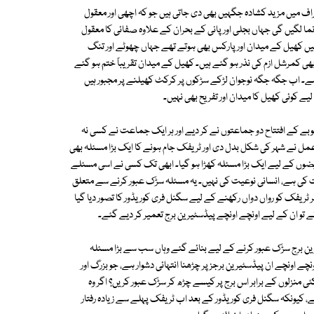
ف میں مزید کشادہ جگہیں بھی دی جاتی ہیں جو کہ اچھی اور معقول
نما لگیں گی جہاں بجلی اور پانی کے بحران کے علاوہ صفائی کا معقول
ں کھیل کے میدان اور پارکس بھی ہوتے تھے جہاں چھوٹے اور تنگ
 بھی کمرشل ازم کی نذر ہو گئے ہیں۔ کھیل کے میدان تقریباً ختم ہو گئے
۔ اب جگہ جگہ نوجوان لڑکے سڑکوں پر کرکٹ کھیلنے پر مجبور ہیں
 کوئی کھیل کا میدان اور تفریح بھی نہیں۔
وبے کے افتتاح دو جماعتوں نے کر دیے اور ہر ایک جماعت نے کسی نہ
ل نے شہر کی شکل بدل دی اور ٹریفک جام ہونے کا ایک بڑا مسئلہ بھی
مریضوں کے لیے ایک بڑا مسئلہ کھڑا ہو گیا۔ ابھی تک کسی نے اسی مسئلے
کی ہے، انسانی نوعیت کی نہیں۔ یہ مسئلہ سڑک عبور کرنے سے متعلق
 ٹریفک کو رواں دواں رکھنے کے لیے سگنل فری کوریڈور کا تصور دیا گیا
تو ان کے لیے اونچے اونچے پیڈسٹیرین برج تعمیر کر دیے گئے۔
ین برج سڑک عبور کرنے کے لیے بنائے گئے وہاں سب سے بڑا مسئلہ
چے اونچے ان پیڈسٹیرین برجز پر چڑھنا انتہائی دشوار ہے، جو بزرگ اور
نزلوں کے برابر اس برج پر کیسے چڑھ کر سڑک عبور کریں؟ اگر وہ
 کیونکہ سگنل فری کوریڈور کے بعد اب ٹریفک پہلے سے زیادہ رفتار