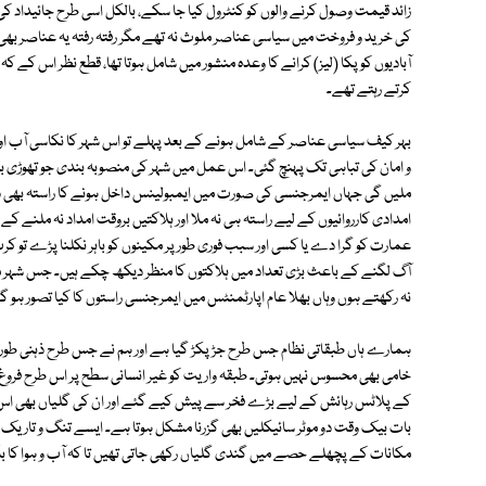
زائد قیمت وصول کرنے والوں کو کنٹرول کیا جا سکے، بالکل اسی طرح جائیداد کی
کی خرید و فروخت میں سیاسی عناصر ملوث نہ تھے مگر رفتہ رفتہ یہ عناصر بھ
آبادیوں کو پکا (لیز) کرانے کا وعدہ منشور میں شامل ہوتا تھا، قطع نظر اس کے
کرتے رہتے تھے۔
بہر کیف سیاسی عناصر کے شامل ہونے کے بعد پہلے تو اس شہر کا نکاسی آب اور دی
و امان کی تباہی تک پہنچ گئی۔ اس عمل میں شہر کی منصوبہ بندی جو تھوڑی بہت
ملیں گی جہاں ایمرجنسی کی صورت میں ایمبولینس داخل ہونے کا راستہ بھی د
امدادی کارروائیوں کے لیے راستہ ہی نہ ملا اور ہلاکتیں بروقت امداد نہ ملنے کے
عمارت کو گرا دے یا کسی اور سبب فوری طور پر مکینوں کو باہر نکلنا پڑے تو
آگ لگنے کے باعث بڑی تعداد میں ہلاکتوں کا منظر دیکھ چکے ہیں۔ جس شہر م
نہ رکھتے ہوں وہاں بھلا عام اپارٹمنٹس میں ایمرجنسی راستوں کا کیا تصور ہو گا، 
ہمارے ہاں طبقاتی نظام جس طرح جڑ پکڑ گیا ہے اور ہم نے جس طرح ذہنی طور پ
کے پلاٹس رہائش کے لیے بڑے فخر سے پیش کیے گئے اور ان کی گلیاں بھی اس قد
بات بیک وقت دو موٹر سائیکلیں بھی گزرنا مشکل ہوتا ہے۔ ایسے تنگ و تاریک
مکانات کے پچھلے حصے میں گندی گلیاں رکھی جاتی تھیں تا کہ آب و ہوا کا باآسانی گزر ہو سکے