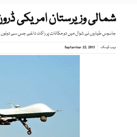
شمالی وزیرستان امریکی ڈرون حملے میں
جاسوس طیاروں نے شوال میں دو مکانات پر راکٹ داغے جس سے دونوں م
ویب ڈیسک
September 22, 2013