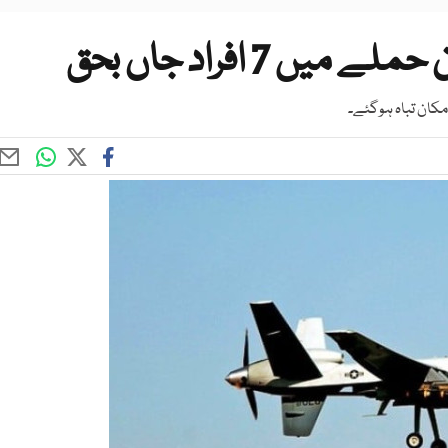
 7 افراد جاں بحق
کان تباہ ہوگئے۔