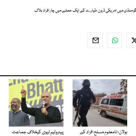
اقے درگو منڈی میں امریکی ڈرون طیارے کے ایک حملے میں چار افراد ہلاک
بولان؛ نامعلوم مسلح افراد کے
پیٹرولیم لیوی کیخلاف جماعت