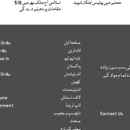
حملے میں پولیس اہلکار شہید
اسلامی آج ملک بھر میں 510
مقامات پر دھرنے دے گی
صفحۂ اول
 Urdu
تازہ ترین
rdu
غزہ لہو لہو
ws in
پاکستان
کی سب سے زیادہ
انٹر نیشنل
 Urdu
 تمام مواد کے
کھیل
انٹرٹینمنٹ
لائف اسٹائل
bune
ٹاپ ٹرینڈ
inment
دلچسپ و عجیب
Contact Us
صحت
سونے کے نرخ