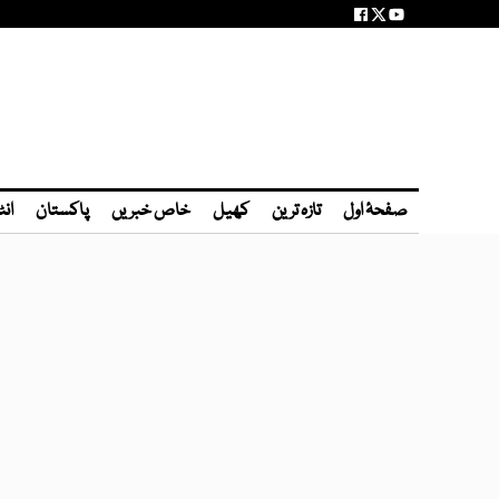
صفحۂ اول
تازہ ترین
کھیل
خاص خبریں
پاکستان
انٹ