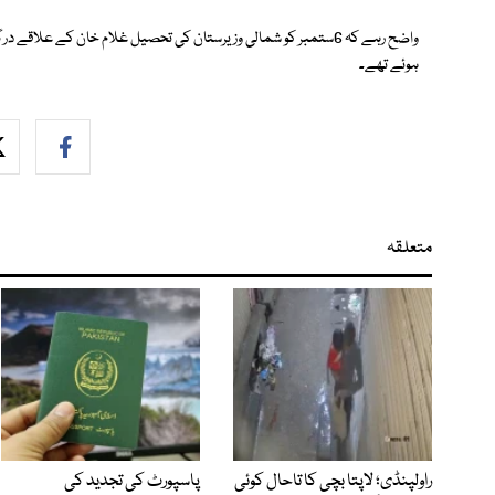
واضح رہے کہ 6ستمبر کو شمالی وزیرستان کی تحصیل غلام خان کے عل
ہوئے تھے۔
متعلقہ
راولپنڈی؛ لاپتا بچی کا تاحال کوئی
پاسپورٹ کی تجدید کی