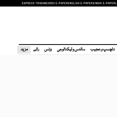
EXPRESS TRIBUNE
URDU E-PAPER
ENGLISH E-PAPER
SINDHI E-PAPER
L
دلچسپ و عجیب
سائنس و ٹیکنالوجی
بزنس
رائے
مزید