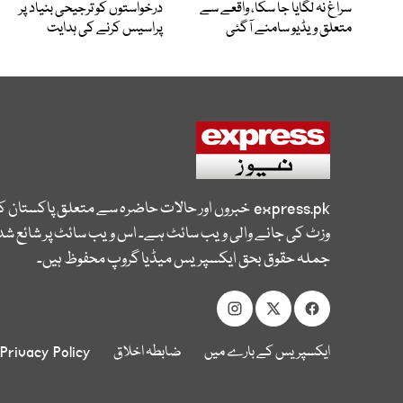
سراغ نہ لگایا جا سکا، واقعے سے
درخواستوں کو ترجیحی بنیاد پر
متعلق ویڈیو سامنے آگئی
پراسیس کرنے کی ہدایت
express.pk
خبروں اور حالات حاضرہ سے متعلق پاکستان 
وزٹ کی جانے والی ویب سائٹ ہے۔ اس ویب سائٹ پر شائع شدہ
جملہ حقوق بحق ایکسپریس میڈیا گروپ محفوظ ہیں۔
ایکسپریس کے بارے میں
ضابطہ اخلاق
Privacy Policy