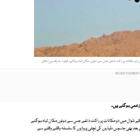
دو مکانات پر راکٹ داغے جس سے دونوں مکان تباہ ہوگئے۔ فوٹو: اے ایف پی/ فائل
ے شوال میں دو مکانات پر راکٹ داغے جس سے دونوں مکان تباہ ہوگئے
بحق جب کہ 4 زخمی ہوگئے۔ حملے کے بعد بھی جاسوس طیاروں کی نچلی پروازوں کا سلسلہ وقفے وقفے سے