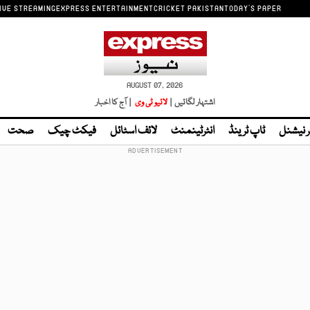
IVE STREAMING
EXPRESS ENTERTAINMENT
CRICKET PAKISTAN
TODAY'S PAPER
AUGUST 07, 2026
اشتہار لگائیں |
لائیو ٹی وی
| آج کا اخبار
ر نیشنل
ٹاپ ٹرینڈ
انٹرٹینمنٹ
لائف اسٹائل
فیکٹ چیک
صحت