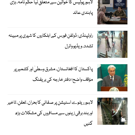
لاہور پولیس کا خواتین سے متعلق نیا حکم نامہ، بڑی
پابندی عائد
راولپنڈی: ڈولفن فورس کے اہلکاروں کا شہری پر مبینہ
تشدد، ویڈیو وائرل
پاکستان کا افغانستان، مشرق وسطیٰ اور کشمیر پر
مؤقف واضح؛ دفتر خارجہ کی بریفنگ
لاہور ریلوے اسٹیشن پر صفائی کا بحران، تعفن، تاخیر
اور بند برقی زینوں سے مسافروں کی مشکلات بڑھ
گئیں