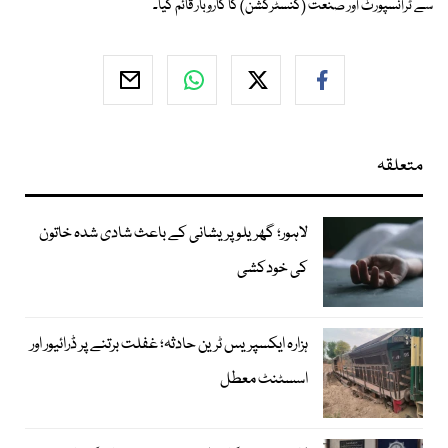
سے ٹرانسپورٹ اور صنعت (کنسٹرکشن) کا کاروبار قائم کیا۔
متعلقہ
لاہور؛ گھریلو پریشانی کے باعث شادی شدہ خاتون
کی خودکشی
ہزارہ ایکسپریس ٹرین حادثہ؛ غفلت برتنے پر ڈرائیور اور
اسسٹنٹ معطل