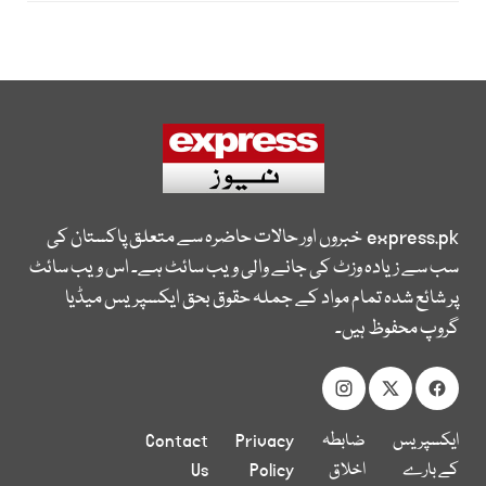
express.pk
خبروں اور حالات حاضرہ سے متعلق پاکستان کی
سب سے زیادہ وزٹ کی جانے والی ویب سائٹ ہے۔ اس ویب سائٹ
پر شائع شدہ تمام مواد کے جملہ حقوق بحق ایکسپریس میڈیا
گروپ محفوظ ہیں۔
ایکسپریس
ضابطہ
Privacy
Contact
کے بارے
اخلاق
Policy
Us