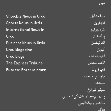
میں
صفحۂ اول
Showbiz News in Urdu
تازہ ترین
Sports News in Urdu
غزہ لہو لہو
International News in
پاکستان
Urdu
انٹر نیشنل
Business News in Urdu
کھیل
Urdu Magazine
انٹرٹینمنٹ
Urdu Blogs
لائف اسٹائل
The Express Tribune
ٹاپ ٹرینڈ
Express Entertainment
دلچسپ و عجیب
صحت
سونے کے نرخ
پیٹرولیم مصنوعات کی قیمتیں
سائنس و ٹیکنالوجی
بلاگ