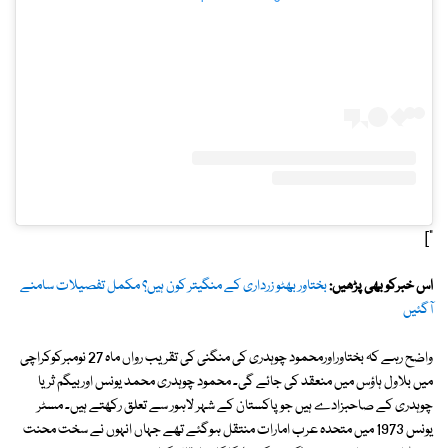
"]
اس خبرکو بھی پڑھیں:
بختاور بھٹو زرداری کے منگیتر کون ہیں؟ مکمل تفصیلات سامنے
آگئیں
واضح رہے کہ بختاوراورمحمود چوہدری کی منگنی کی تقریب رواں ماہ 27 نومبرکوکراچی
میں بلاول ہاؤس میں منعقد کی جائے گی۔ محمود چوہدری محمد یونس اوربیگم ثریا
چوہدری کے صاحبزادے ہیں جو پاکستان کے شہر لاہور سے تعلق رکھتے ہیں۔ مسٹر
یونس 1973 میں متحدہ عرب امارات منتقل ہوگئے تھے جہاں انہوں نے سخت محنت