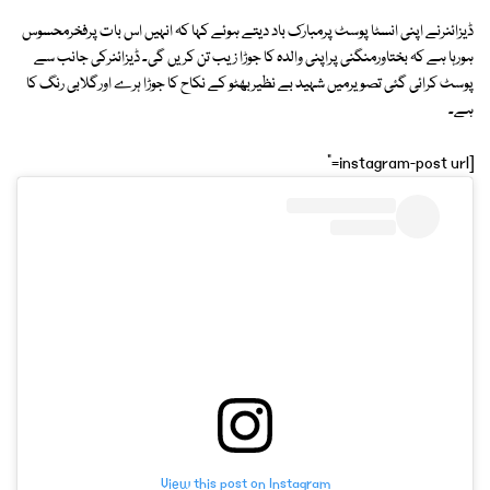
ڈیزائنرنے اپنی انسٹا پوسٹ پرمبارک باد دیتے ہوئے کہا کہ انہیں اس بات پرفخرمحسوس
ہورہا ہے کہ بختاورمنگنی پراپنی والدہ کا جوڑا زیب تن کریں گی۔ ڈیزائنرکی جانب سے
پوسٹ کرائی گئی تصویرمیں شہید بے نظیربھٹو کے نکاح کا جوڑا ہرے اورگلابی رنگ کا
ہے۔
[instagram-post url="
View this post on Instagram