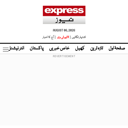
AUGUST 06, 2026
اشتہار لگائیں |
لائیو ٹی وی
| آج کا اخبار
صفحۂ اول
تازہ ترین
کھیل
خاص خبریں
پاکستان
انٹر نیشنل
ٹا