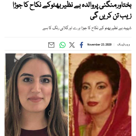
بختاورمنگنی پروالدہ بے نظیربھٹوکے نکاح کا جوڑا
زیب تن کریں گی
شہید بے نظیربھٹو کے نکاح کا جوڑا ہرے اورگلابی رنگ کا ہے
ویب ڈیسک
November 23, 2020