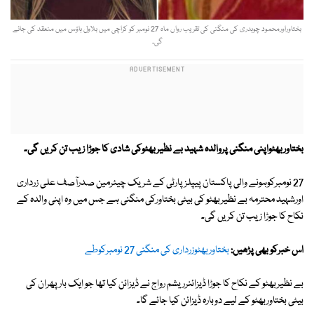
بختاوراورمحمود چوہدری کی منگنی کی تقریب رواں ماہ 27 نومبر کو کراچی میں بلاول ہاؤس میں منعقد کی جائے
گی۔
بختاوربھٹواپنی منگنی پروالدہ شہید بے نظیربھٹوکی شادی کا جوڑا زیب تن کریں گی۔
27 نومبرکوہونے والی پاکستان پیپلزپارٹی کے شریک چیئرمین صدرآصف علی زرداری
اورشہید محترمہ بے نظیربھٹو کی بیٹی بختاورکی منگنی ہے جس میں وہ اپنی والدہ کے
نکاح کا جوڑا زیب تن کریں گی۔
اس خبرکو بھی پڑھیں:
بختاوربھٹوزرداری کی منگنی 27 نومبرکوطے
بے نظیربھٹو کے نکاح کا جوڑا ڈیزائنرریشم رواج نے ڈیزائن کیا تھا جو ایک بارپھران کی
بیٹی بختاوربھٹو کے لیے دوبارہ ڈیزائن کیا جائے گا۔