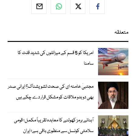
متعلقہ
امریکا کو 5 قسم کے میزائلوں کی شدید قلت کا
سامنا
مجتبیٰ خامنہ ای کی صحت تشویشناک؟ ایرانی صدر
بھی دوبدو ملاقات کو مشکل قرار دے چکے ہیں
آبنائے ہرمز کھولنے کا معاہدہ تقریباً مکمل؛ قومی
سلامتی کونسل سے منظوری باقی ہے؛ ایران