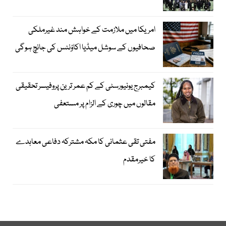
امریکا میں ملازمت کے خواہش مند غیرملکی
صحافیوں کے سوشل میڈیا اکاؤنٹس کی جانچ ہوگی
کیمبرج یونیورسٹی کے کم عمر ترین پروفیسر تحقیقی
مقالوں میں چوری کے الزام پر مستعفی
مفتی تقی عثمانی کا مکہ مشترکہ دفاعی معاہدے
کا خیرمقدم