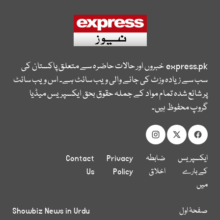
express.pk
خبروں اور حالات حاضرہ سے متعلق پاکستان کی
سب سے زیادہ وزٹ کی جانے والی ویب سائٹ ہے۔ اس ویب سائٹ
پر شائع شدہ تمام مواد کے جملہ حقوق بحق ایکسپریس میڈیا
گروپ محفوظ ہیں۔
ایکسپریس
ضابطہ
Privacy
Contact
کے بارے
اخلاق
Policy
Us
میں
صفحۂ اول
Showbiz News in Urdu