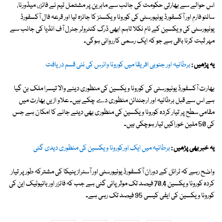
اس حوالے سے بھارتی حکومت کی جانب سے ماہرین پر مشتمل ٹیم نے فائزر، میڈورنا،
سائنو فارم اور آکسفورڈ یونیورسٹی کی کورونا ویکسنز کا جائزہ لیا اور قرعہ فال آکسفورڈ
یونیورسٹی کی ویکسین کے نام نکلا تاہم ابھی ڈرگ کنٹرولر جنرل آف انڈیا کی جانب سے
مہر ثبت کرنا باقی ہے جو کہ ایک رسمی کارروائی ہوگی۔
یہ پڑھیں :
برطانیہ اور جنوبی افریقا میں کورونا وائرس کی نئی قسم دریافت
بھارت آکسفورڈ یونیورسٹی کی کورونا ویکسین کی منظوری دینے والا تیسرا ملک بن گیا
ہے اس سے قبل برطانیہ اور ارجنٹائن منظوری دے چکے ہیں۔ علاو ازیں بھارت میں
مقامی سطح پر تیار کردہ کورونا ویکسین کی منظوری بھی دیئے جانے کا امکان ہے جس
کی 50 ملین خوراکیں تیار ہوچکی ہیں۔
یہ خبر بھی پڑھیں :
برطانیہ میں ایک اورکورونا ویکسین کی منظوری دیدی گئی
واضح رہے کہ ٹرائل کے دوران آکسفورڈ یونیورسٹی اور آسٹرازینیکا کی مشترکہ طور پر تیار
کردہ کورونا ویکسین 70.4 فیصد تک موثر پائی گئی ہے جب کہ فائزر اور بائیوٹیک این کی
کورونا ویکسین کی ایفی کیسی 95 فیصد تک رہی ہے۔