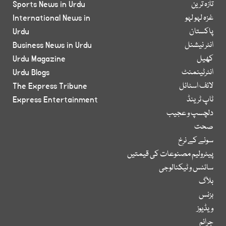
تازہ ترین
Sports News in Urdu
غزہ لہو لہو
International News in
پاکستان
Urdu
انٹر نیشنل
Business News in Urdu
کھیل
Urdu Magazine
انٹرٹینمنٹ
Urdu Blogs
لائف اسٹائل
The Express Tribune
ٹاپ ٹرینڈ
Express Entertainment
دلچسپ و عجیب
صحت
سونے کے نرخ
پیٹرولیم مصنوعات کی قیمتیں
سائنس و ٹیکنالوجی
بلاگ
بزنس
ویڈیوز
جرائم