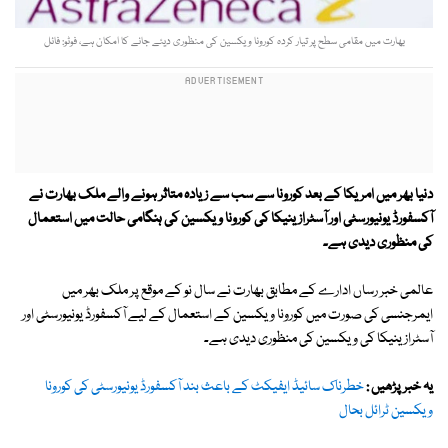
بھارت میں مقامی سطح پر تیار کردہ کورونا ویکسین کی منظوری دیئے جانے کا امکان ہے، فوٹو: فائل
دنیا بھر میں امریکا کے بعد کورونا سے سب سے زیادہ متاثر ہونے والے ملک بھارت نے
آکسفورڈ یونیورسٹی اور آسٹرازینیکا کی کورونا ویکسین کی ہنگامی حالت میں استعمال
کی منظوری دیدی ہے۔
عالمی خبر رساں ادارے کے مطابق بھارت نے سال نو کے موقع پر ملک بھر میں
ایمرجنسی کی صورت میں کورونا ویکسین کے استعمال کے لیے آکسفورڈ یونیورسٹی اور
آسٹرازینیکا کی ویکسین کی منظوری دیدی ہے۔
یہ خبر پڑھیں :
خطرناک سائیڈ ایفیکٹ کے باعث بند آکسفورڈ یونیورسٹی کی کورونا
ویکسین ٹرائل بحال