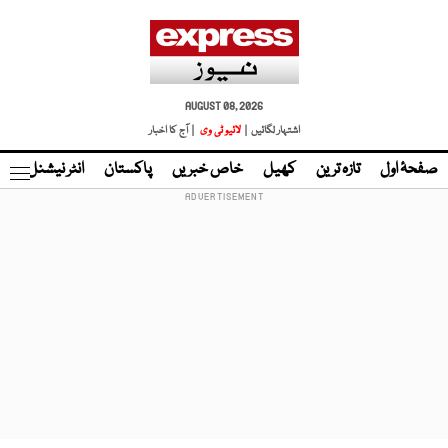
AUGUST 08, 2026
اشتہار لگائیں |
لائیو ٹی وی
| آج کا اخبار
صفحۂ اول
تازہ ترین
کھیل
خاص خبریں
پاکستان
انٹر نیشنل
ٹا