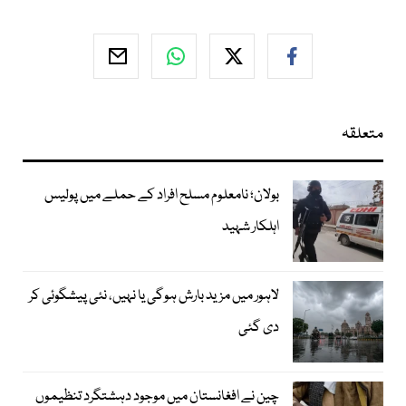
متعلقہ
بولان؛ نامعلوم مسلح افراد کے حملے میں پولیس
اہلکار شہید
لاہور میں مزید بارش ہوگی یا نہیں، نئی پیشگوئی کر
دی گئی
چین نے افغانستان میں موجود دہشتگرد تنظیموں