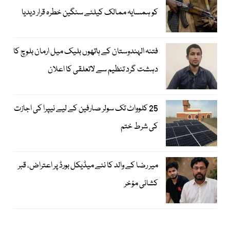
کو ہمسایہ ممالک کیلئے سنگین خطرہ قرار دیدیا
فتنہ الہندوستان کے ہاتھوں بلیک میل ارمان بلوچ کا
دہشت گرد تنظیم سے لاتعلقی کا اعلان
25 کلوواٹ تک سولر صارفین کے لیے نیپرا کی اجازت
کی شرط ختم
میر رضا کے والد کا نئے میڈیکل بورڈ پر اعتراض، قبر
کشائی مؤخر