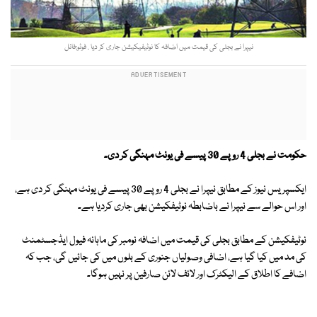
نیپرا نے بجلی کی قیمت میں اضافہ کا نوٹیفیکیشن جاری کر دیا . فوٹو:فائل
حکومت نے بجلی 4 روپے 30 پیسے فی یونٹ مہنگی کر دی۔
ایکسپریس نیوز کے مطابق نیپرا نے بجلی 4 روپے 30 پیسے فی یونٹ مہنگی کر دی ہے،
اور اس حوالے سے نیپرا نے باضابطہ نوٹیفکیشن بھی جاری کردیا ہے۔
نوٹیفکیشن کے مطابق بجلی کی قیمت میں اضافہ نومبر کی ماہانہ فیول ایڈجسٹمنٹ
کی مد میں کیا گیا ہے، اضافی وصولیاں جنوری کے بلوں میں کی جائیں گی، جب کہ
اضافے کا اطلاق کے الیکٹرک اور لائف لائن صارفین پر نہیں ہوگا۔