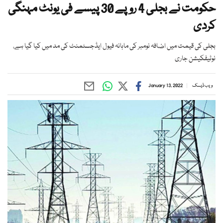
حکومت نے بجلی 4 روپے 30 پیسے فی یونٹ مہنگی
کردی
بجلی کی قیمت میں اضافہ نومبر کی ماہانہ فیول ایڈجسٹمنٹ کی مد میں کیا گیا ہے،
نوٹیفکیشن جاری
ویب ڈیسک
January 13, 2022