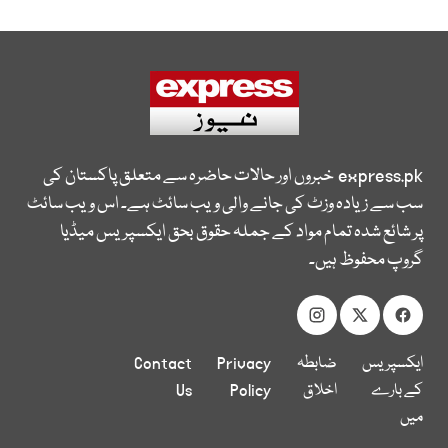
express.pk
خبروں اور حالات حاضرہ سے متعلق پاکستان کی
سب سے زیادہ وزٹ کی جانے والی ویب سائٹ ہے۔ اس ویب سائٹ
پر شائع شدہ تمام مواد کے جملہ حقوق بحق ایکسپریس میڈیا
گروپ محفوظ ہیں۔
ایکسپریس
ضابطہ
Privacy
Contact
کے بارے
اخلاق
Policy
Us
میں