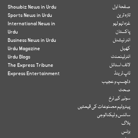
صفحۂ اول
Showbiz News in Urdu
تازہ ترین
Sports News in Urdu
غزہ لہو لہو
International News in
پاکستان
Urdu
انٹر نیشنل
Business News in Urdu
کھیل
Urdu Magazine
انٹرٹینمنٹ
Urdu Blogs
لائف اسٹائل
The Express Tribune
ٹاپ ٹرینڈ
Express Entertainment
دلچسپ و عجیب
صحت
سونے کے نرخ
پیٹرولیم مصنوعات کی قیمتیں
سائنس و ٹیکنالوجی
بلاگ
بزنس