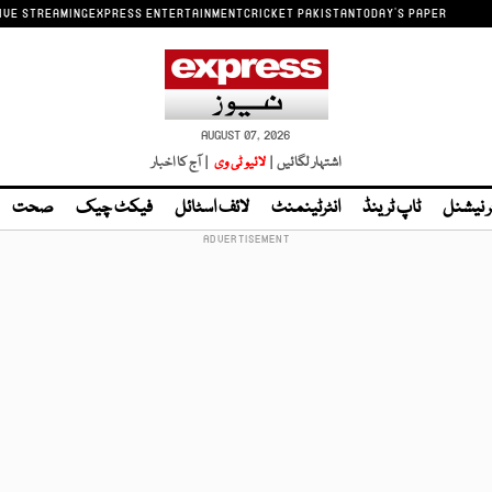
IVE STREAMING
EXPRESS ENTERTAINMENT
CRICKET PAKISTAN
TODAY'S PAPER
AUGUST 07, 2026
اشتہار لگائیں |
لائیو ٹی وی
| آج کا اخبار
ر نیشنل
ٹاپ ٹرینڈ
انٹرٹینمنٹ
لائف اسٹائل
فیکٹ چیک
صحت