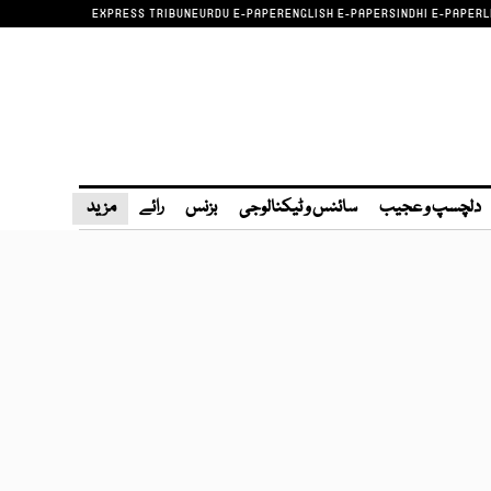
EXPRESS TRIBUNE
URDU E-PAPER
ENGLISH E-PAPER
SINDHI E-PAPER
L
دلچسپ و عجیب
سائنس و ٹیکنالوجی
بزنس
رائے
مزید