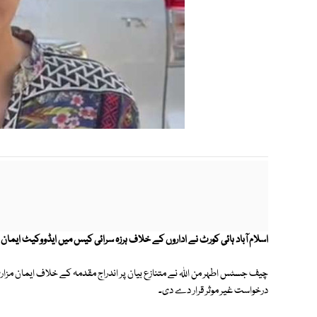
اسلام آباد ہائی کورٹ نے اداروں کے خلاف ہرزہ سرائی کیس میں ایڈووکیٹ ایمان 
چیف جسٹس اطہر من اللہ نے متنازع بیان پر اندراج مقدمہ کے خلاف ایمان م
درخواست غیر موثر قرار دے دی۔