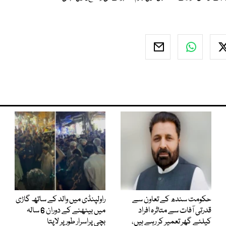
حکومت سندھ کے تعاون سے
راولپنڈی میں والد کے ساتھ گاڑی
قدرتی آفات سے متاثرہ افراد
میں بیٹھنے کے دوران 6 سالہ
کیلئے گھر تعمیر کر رہے ہیں،
بچی پراسرار طور پر لاپتا