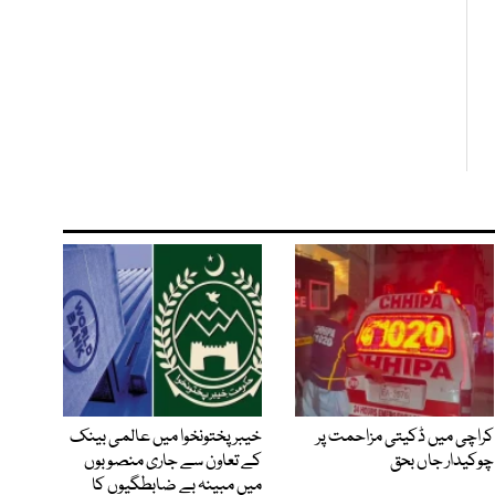
کراچی میں ڈکیتی مزاحمت پر
خیبرپختونخوا میں عالمی بینک
چوکیدار جاں بحق
کے تعاون سے جاری منصوبوں
میں مبینہ بے ضابطگیوں کا