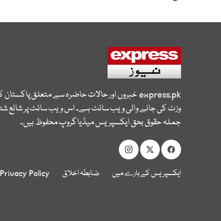
express.pk
خبروں اور حالات حاضرہ سے متعلق پاکستان 
وزٹ کی جانے والی ویب سائٹ ہے۔ اس ویب سائٹ پر شائع شدہ
جملہ حقوق بحق ایکسپریس میڈیا گروپ محفوظ ہیں۔
ایکسپریس کے بارے میں
ضابطہ اخلاق
Privacy Policy