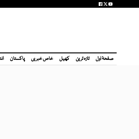
صفحۂ اول
تازہ ترین
کھیل
خاص خبریں
پاکستان
انٹ