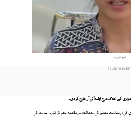
فوٹو انٹرنیٹ
مزاری کے خلاف درج ایف آئی آر خارج کر دی۔
زاری کی درخواست منظور کی۔ عدالت نے مقدمہ ختم کر کے ضمانت کی