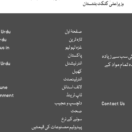
وزیراعلیٰ گلگت بلتستان
صفحۂ اول
 Urdu
تازہ ترین
rdu
غزہ لہو لہو
ws in
پاکستان
کی سب سے زیادہ
انٹر نیشنل
 Urdu
 تمام مواد کے
کھیل
انٹرٹینمنٹ
لائف اسٹائل
bune
ٹاپ ٹرینڈ
inment
دلچسپ و عجیب
Contact Us
صحت
سونے کے نرخ
پیٹرولیم مصنوعات کی قیمتیں