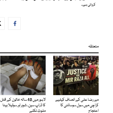
کروائی ہے۔
متعلقہ
میر رضا علی کے انصاف کیلیے
لاہور میں 40 سالہ خاتون کے قتل
کراچی میں سول سوسائٹی کا
کا ڈراپ سین، شوہر اور سوتیلا بیٹا
احتجاج
ملوث نکلے