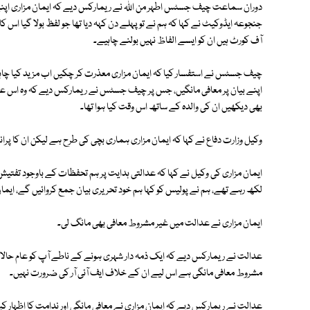
دوران سماعت چیف جسٹس اطہر من اللہ نے ریمارکس دیے کہ ایمان مزاری اپنے 
جنجوعہ ایڈوکیٹ نے کہا کہ ہم نے تو پہلے دن کہہ دیا تھا جو لفظ بولا گیا اس
آف کورٹ ہیں ان کو ایسے الفاظ نہیں بولنے چاہیے۔
چیف جسٹس نے استفسار کیا کہ ایمان مزاری معذرت کر چکیں اب مزید کیا چاہتے
اپنے بیان پر معافی مانگیں، جس پر چیف جسٹس نے ریمارکس دیے کہ وہ اس عدا
بھی دیکھیں ان کی والدہ کے ساتھ اس وقت کیا ہوا تھا۔
وکیل وزارت دفاع نے کہا کہ ایمان مزاری ہماری بچی کی طرح ہے لیکن ان کا پرا
ایمان مزاری کی وکیل نے کہا کہ عدالتی ہدایت پر ہم تحفظات کے باوجود تفتی
لکھ رہے تھے، ہم نے پولیس کو کہا ہم خود تحریری بیان جمع کروائیں گے، ایمان 
ایمان مزاری نے عدالت میں غیر مشروط معافی بھی مانگ لی۔
عدالت نے ریمارکس دیے کہ ایک ذمہ دار شہری ہونے کے ناطے آپ کو عام حالات
مشروط معافی مانگی ہے اس لیے ان کے خلاف ایف آئی آر کی ضرورت نہیں۔
عدالت نے ریمارکس دیے کہ ایمان مزاری نے معافی مانگی اور ندامت کا اظہار کیا