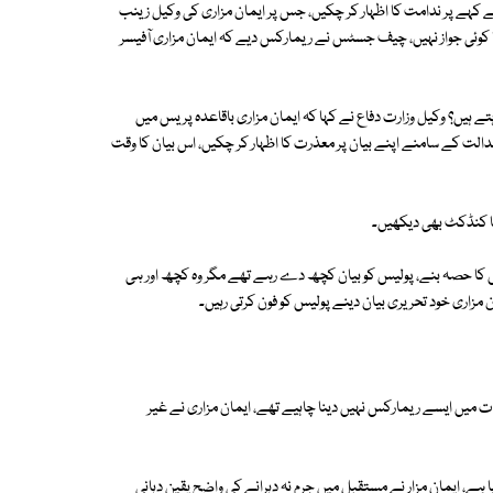
کہے پر ندامت کا اظہار کر چکیں، جس پر ایمان مزاری کی وکیل زینب
 کا کوئی جواز نہیں، چیف جسٹس نے ریمارکس دیے کہ ایمان مزاری آفیسر
 ہیں؟ وکیل وزارت دفاع نے کہا کہ ایمان مزاری باقاعدہ پریس میں
لت کے سامنے اپنے بیان پر معذرت کا اظہار کر چکیں، اس بیان کا وقت
نا کنڈکٹ بھی دیکھیں۔
ش کا حصہ بنے، پولیس کو بیان کچھ دے رہے تھے مگر وہ کچھ اور ہی
مزاری خود تحریری بیان دینے پولیس کو فون کرتی رہیں۔
 میں ایسے ریمارکس نہیں دینا چاہیے تھے، ایمان مزاری نے غیر
 ہے، ایمان مزار نے مستقبل میں جرم نہ دہرانے کی واضح یقین دہانی