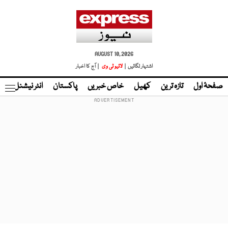
AUGUST 10, 2026
اشتہار لگائیں |
لائیو ٹی وی
| آج کا اخبار
صفحۂ اول
تازہ ترین
کھیل
خاص خبریں
پاکستان
انٹر نیشنل
ٹا