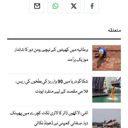
متعلقہ
برطانیہ میں کھیتوں کے نیچے رومن دور کا شاندار
موزیک برآمد
شکاگو دریا میں 90 ہزار ربڑ کی بطخوں کی ریس،
فلاحی مقصد کے لیے منفرد ایونٹ
اٹلی: لاکھوں ڈالر کا لاٹری ٹکٹ کچرے میں پھینک
دیا، صفائی کمپنی نے ڈھونڈ نکالی