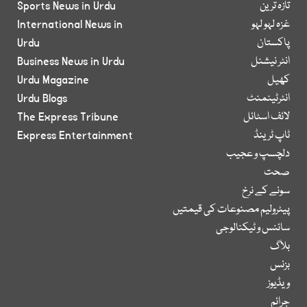
تازہ ترین
Sports News in Urdu
غزہ لہو لہو
International News in
پاکستان
Urdu
انٹر نیشنل
Business News in Urdu
کھیل
Urdu Magazine
انٹرٹینمنٹ
Urdu Blogs
لائف اسٹائل
The Express Tribune
ٹاپ ٹرینڈ
Express Entertainment
دلچسپ و عجیب
صحت
سونے کے نرخ
پیٹرولیم مصنوعات کی قیمتیں
سائنس و ٹیکنالوجی
بلاگ
بزنس
ویڈیوز
جرائم