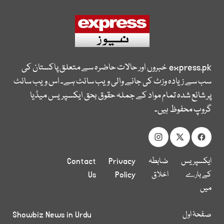
express.pk
خبروں اور حالات حاضرہ سے متعلق پاکستان کی
سب سے زیادہ وزٹ کی جانے والی ویب سائٹ ہے۔ اس ویب سائٹ
پر شائع شدہ تمام مواد کے جملہ حقوق بحق ایکسپریس میڈیا
گروپ محفوظ ہیں۔
ایکسپریس
ضابطہ
Privacy
Contact
کے بارے
اخلاق
Policy
Us
میں
صفحۂ اول
Showbiz News in Urdu