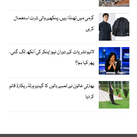
گرمی میں ٹھنڈا رہیں، پنکھے والی شرٹ استعمال
کریں
لائیو نشریات کے دوران نیوز اینکر کی آنکھ لگ گئی،
پھر کیا ہوا؟
بھارتی خاتون نے لمبے بالوں کا گینیز ورلڈ ریکارڈ قائم
کر دیا