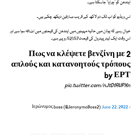
ایندھن کو 'چرایا' جاسکتا ہے۔
اس ویڈیو کو اب تک دو لاکھ کے قریب صارفین دیکھ چکے ہیں۔
خیال رہے کہ یونان میں حالیہ مہینوں میں ایندھن کی قیمتوں میں اضافہ ہوا ہے اور
اس وقت ایک لیٹر پیٹرول کی قیمت521.57 روپے ہے۔
Πως να κλέψετε βενζίνη με 2
απλούς και κατανοητούς τρόπους
by ΕΡΤ
pic.twitter.com/nJtDfAVPXn
June 22, 2022
- Ιερώνυμος boss (@JeronymoBoss2)