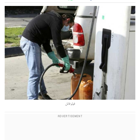
فوٹو فائل