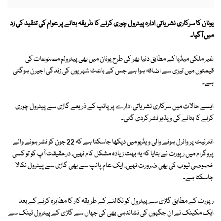
یونان کا سرکاری نشریاتی ادارہ پیٹرول چوری کرنے کا طریقہ بتانے پر عوام کی تنقید کی زد
میں آگیا۔
غیر ملکی میڈیا کے مطابق دنیا بھر کی طرح یونان میں بھی پیٹرولم مصنوعات کی
قیمتوں میں تیزی سے اضافہ ہوا ہے جس کے باعث شہریوں کی زندگی اجیرن ہوگئی
ہے۔
ایسے حالات میں سرکاری نشریاتی ادارے پر پائپ کے ذریعے گاڑی سے پیٹرول چوری
کرنے کا بتانے کی ویڈیو نشر کردی گئی۔
انٹرنیٹ پر وائرل ہونے والی ویڈیو میں دیکھا جاسکتا ہے کہ 22 جون کو نشر ہونے والے
پروگرام میں رپورٹ نے بتایا کہ یہ بہت زیادہ مشکل کام نہیں، درحقیقت آپ کو تو کسی
خصوصی ٹیوب کی بھی ضرورت نہیں، ایک عام پائپ سے بھی گاڑی سے پیٹرول نکالا
جاسکتا ہے۔
رپورٹ کے مطابق گاڑی سے پیٹرول کو نکالنے کے طریقہ کار کا مظاہرہ کرنے کے بعد
ایک مکینک نے ان جگہوں کی نشاندہی بھی کی جہاں سے گاڑی کے پیٹرول ٹینک سے