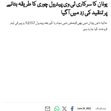
یونان کا سرکاری ٹی وی پیٹرول چوری کا طریقہ بتانے
پر تنقید کی زد میں آگیا
حالیہ دنوں یونان میں بھی قیمتوں میں ہوشربا کے بعد پیٹرول 521.57 روپے فی لیٹر
فروخت کیا جارہا ہے
ویب ڈیسک
June 24, 2022