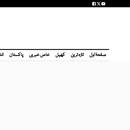
صفحۂ اول
تازہ ترین
کھیل
خاص خبریں
پاکستان
انٹ