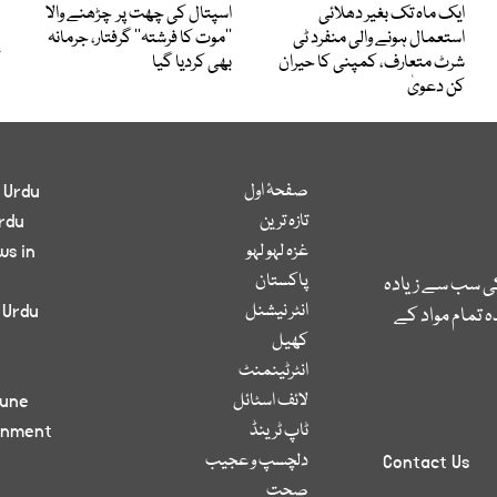
ایک ماہ تک بغیر دھلائی
اسپتال کی چھت پر چڑھنے والا
استعمال ہونے والی منفرد ٹی
’’موت کا فرشتہ‘‘ گرفتار، جرمانہ
شرٹ متعارف، کمپنی کا حیران
بھی کردیا گیا
کن دعویٰ
صفحۂ اول
 Urdu
تازہ ترین
rdu
غزہ لہو لہو
ws in
پاکستان
کی سب سے زیادہ
انٹر نیشنل
 Urdu
 تمام مواد کے
کھیل
انٹرٹینمنٹ
لائف اسٹائل
bune
ٹاپ ٹرینڈ
inment
دلچسپ و عجیب
Contact Us
صحت