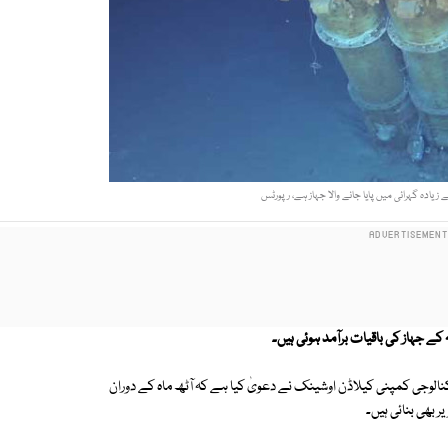
 زیادہ گہرائی میں پایا جانے والا جہاز ہے، رپورٹس
 جہاز کی باقیات برآمد ہوئی ہیں۔
الوجی کمپنی کیلاڈن اوشینک نے دعویٰ کیا ہے کہ آٹھ ماہ کے دوران
 بھی بنائی ہیں۔