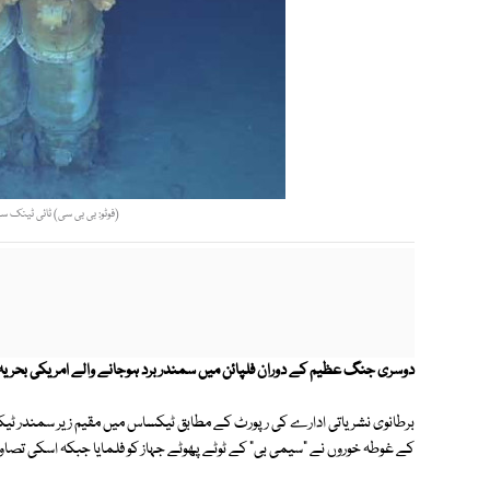
(فوٹو: بی بی سی) ٹائی ٹینک سے
دوسری جنگ عظیم کے دوران فلپائن میں سمندر برد ہوجانے والے امریکی بحریہ کے
برطانوی نشریاتی ادارے کی رپورٹ کے مطابق ٹیکساس میں مقیم زیر سمندر ٹیکن
کے غوطہ خوروں نے "سیمی بی" کے ٹوٹے پھوٹے جہاز کو فلمایا جبکہ اسکی تصاویر