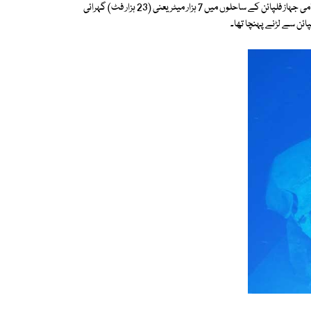
رپورٹ میں بتایا گیا ہے کہ دوسری جنگ عظیم کے دوران سیموئیل بی رابرٹس نامی جہاز فلپائن کے ساحلوں میں 7 ہزار میٹر یعنی (23 ہزار فٹ) گہرائی