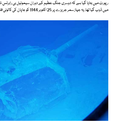
میں ڈوب گیا تھا، یہ جہاز سمر جریزے پر 25 اکتوبر 1944 کو جاپان کی کالونی فلپائن سے لڑنے پہنچا تھا۔