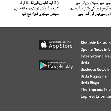
چین میں سیلاب: پانی میں
6 لاکھ فالوورز والے ٹک ٹاکر کا
مگرمچھوں کی وائرل ویڈیو اے
لائیو ویڈیو کے دوران بہیمانہ قتل،
آئی سے تیار کی گئی ہے
سوشل میڈیا پر کہرام مچ گیا
Showbiz News in
Sports News in U
International Ne
Urdu
Business News in
Urdu Magazine
Urdu Blogs
The Express Tri
Express Enterta