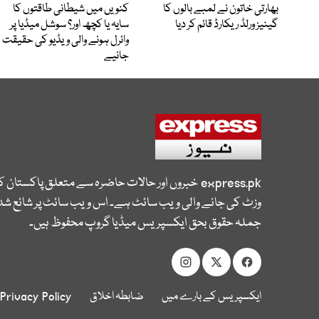
بھارتی خاتون نے لمبے بالوں کا
کنویں میں شیطانی طاقتوں کا
گینیز ورلڈ ریکارڈ قائم کر دیا
سایہ یا کچھ اور؟ سوشل میڈیا پر
وائرل ہونے والی ویڈیو کی حقیقت
جانیے
express.pk
خبروں اور حالات حاضرہ سے متعلق پاکستان 
وزٹ کی جانے والی ویب سائٹ ہے۔ اس ویب سائٹ پر شائع شدہ
جملہ حقوق بحق ایکسپریس میڈیا گروپ محفوظ ہیں۔
ایکسپریس کے بارے میں
ضابطہ اخلاق
Privacy Policy