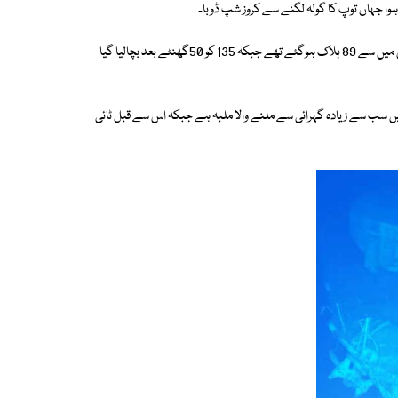
 ہوا جہاں توپ کا گولہ لگنے سے کروز شپ ڈوبا۔
امریکی بحریہ کے مطابق سیموئیل بی رابرٹس جہاز میں 224 افراد سوار تھے جس میں سے 89 ہلاک ہوگئے تھے جبکہ 135 کو 50گھنٹے بعد بچالیا گیا
ں سب سے زیادہ گہرائی سے ملنے والا ملبہ ہے جبکہ اس سے قبل ٹائی