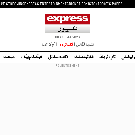
IVE STREAMING
EXPRESS ENTERTAINMENT
CRICKET PAKISTAN
TODAY'S PAPER
AUGUST 08, 2026
اشتہار لگائیں |
لائیو ٹی وی
| آج کا اخبار
ر نیشنل
ٹاپ ٹرینڈ
انٹرٹینمنٹ
لائف اسٹائل
فیکٹ چیک
صحت