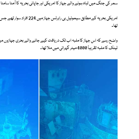
سمر کی جنگ میں تباہ ہونے والے جہاز کا امریکی اور جاپانی بحریہ کا آمنا سامنا
تھا۔
واضح رہے کہ اس جہاز کا ملبہ اب تک دریافت کیے جانے والے بحری جہازوں می
ٹینک کا ملبہ تقریباً 4000 میٹر گہرائی میں ملا تھا۔