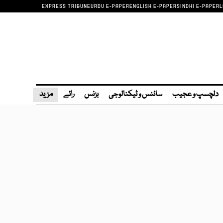
EXPRESS TRIBUNE
URDU E-PAPER
ENGLISH E-PAPER
SINDHI E-PAPER
L
دلچسپ و عجیب
سائنس و ٹیکنالوجی
بزنس
رائے
مزید