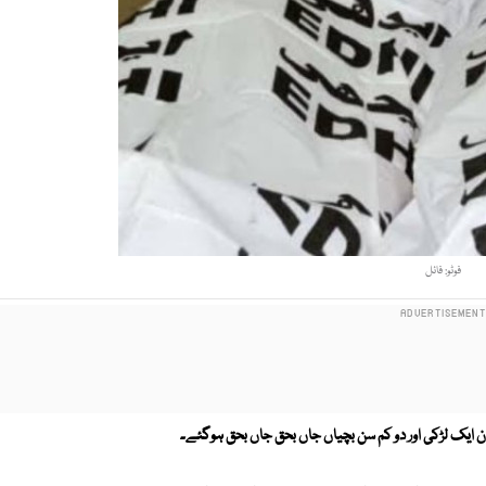
فوٹو: فائل
ن ایک لڑکی اور دو کم سن بچیاں جاں بحق جاں بحق ہوگئے۔