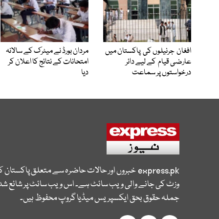
افغان جرنیلوں کی پاکستان میں
مردان بورڈ نے میٹرک کے سالانہ
عارضی قیام کے لیے دائر
امتحانات کے نتائج کا اعلان کر
درخواستوں پر سماعت
دیا
express.pk
خبروں اور حالات حاضرہ سے متعلق پاکستان 
وزٹ کی جانے والی ویب سائٹ ہے۔ اس ویب سائٹ پر شائع شدہ
جملہ حقوق بحق ایکسپریس میڈیا گروپ محفوظ ہیں۔