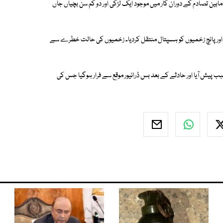
ین تصادم کے دوران کار میں موجود ایک لڑکی اور دو کم سن بچیاں جاں
ے اور پانچ زخمیوں کو ہسپتال منتقل کردیا۔ زخمیوں کی حالت خطرے سے
 پیش آیا اور حادثے کے بعد بس ڈرائیور موقع سے فرار ہوگیا جس کی