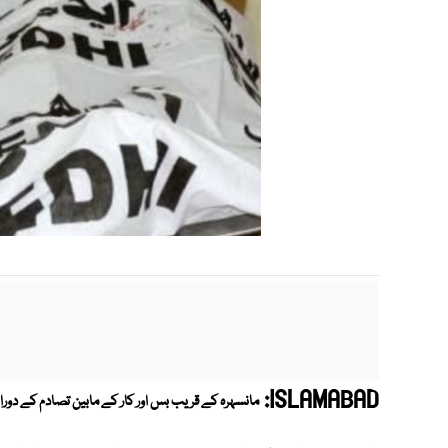
ISLAMABAD:
مانسہرہ کے قریب بس اور کار کے مابین تصادم کے دورا