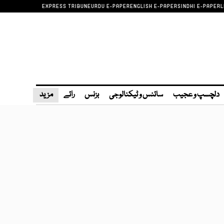
EXPRESS TRIBUNE
URDU E-PAPER
ENGLISH E-PAPER
SINDHI E-PAPER
L
دلچسپ و عجیب
سائنس و ٹیکنالوجی
بزنس
رائے
مزید