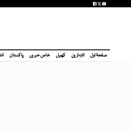
صفحۂ اول
تازہ ترین
کھیل
خاص خبریں
پاکستان
انٹ