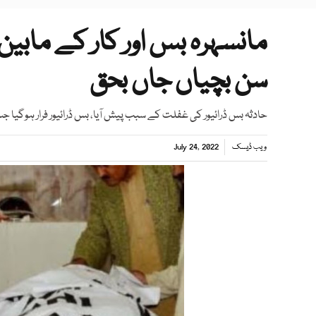
مانسہرہ بس اور کار کے مابین 
سن بچیاں جاں بحق
حادثہ بس ڈرائیور کی غفلت کے سبب پیش آیا، بس ڈرائیور فرار ہوگیا
ویب ڈیسک
July 24, 2022