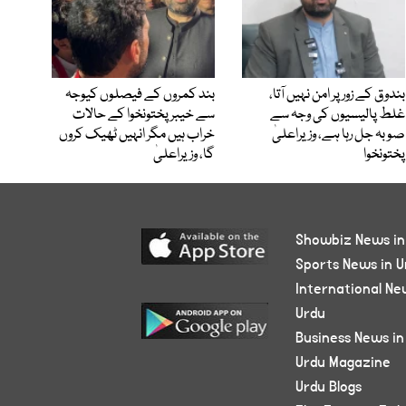
بندوق کے زور پر امن نہیں آتا،
بند کمروں کے فیصلوں کیوجہ
غلط پالیسیوں کی وجہ سے
سے خیبرپختونخوا کے حالات
صوبہ جل رہا ہے، وزیراعلیٰ
خراب ہیں مگر انہیں ٹھیک کروں
پختونخوا
گا، وزیراعلیٰ
Showbiz News in
Sports News in U
International Ne
Urdu
Business News in
Urdu Magazine
Urdu Blogs