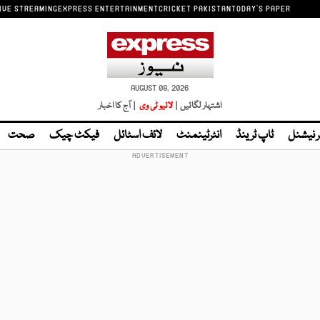
IVE STREAMING
EXPRESS ENTERTAINMENT
CRICKET PAKISTAN
TODAY'S PAPER
AUGUST 08, 2026
اشتہار لگائیں |
لائیو ٹی وی
| آج کا اخبار
ر نیشنل
ٹاپ ٹرینڈ
انٹرٹینمنٹ
لائف اسٹائل
فیکٹ چیک
صحت