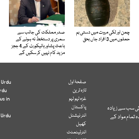
چمن اور لکی مروت میں دستی بم
صدر مملکت کی جانب سے
حملوں میں 3 افراد جاں بحق
سمری پر دستخط نہ ہونے کے
باعث پشاور ہائیکورٹ کے 4 ججز
مزید کام نہیں کر سکیں گے
صفحۂ اول
 Urdu
تازہ ترین
rdu
غزہ لہو لہو
ws in
پاکستان
کی سب سے زیادہ
انٹر نیشنل
 Urdu
 تمام مواد کے
کھیل
انٹرٹینمنٹ