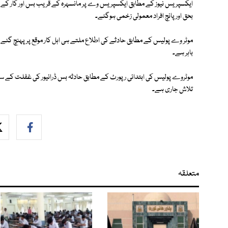
ایکسپریس نیوز کے مطابق ایکسپریس وے پر مانسہرہ کے قریب بس اور کار کے ماب
بحق اور پانچ افراد معمولی زخمی ہوگئے۔
موٹر وے پولیس کے مطابق حادثے کی اطلاع ملتے ہی اہل کار موقع پر پہنچ گئ
باہر ہے۔
موٹروے پولیس کی ابتدائی رپورٹ کے مطابق حادثہ بس ڈرائیور کی غفلت کے سبب
تلاش جاری ہے۔
متعلقہ