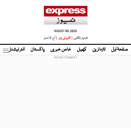
AUGUST 09, 2026
اشتہار لگائیں |
لائیو ٹی وی
| آج کا اخبار
صفحۂ اول
تازہ ترین
کھیل
خاص خبریں
پاکستان
انٹر نیشنل
ٹا