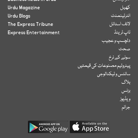
کھیل
Urdu Magazine
انٹرٹینمنٹ
Urdu Blogs
لائف اسٹائل
The Express Tribune
ٹاپ ٹرینڈ
Express Entertainment
دلچسپ و عجیب
صحت
سونے کے نرخ
پیٹرولیم مصنوعات کی قیمتیں
سائنس و ٹیکنالوجی
بلاگ
بزنس
ویڈیوز
جرائم