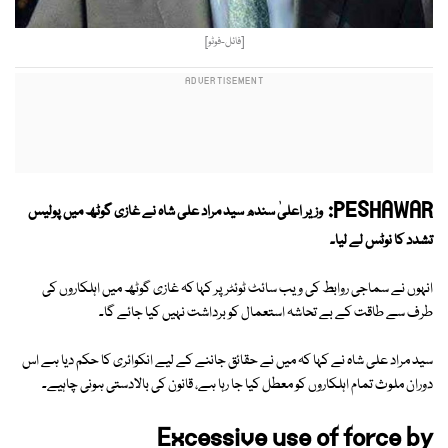
[فائل-فوٹو]
PESHAWAR:
وزیر اعلیٰ سندھ سید مراد علی شاہ نے غازی گوٹھ میں پولیس
تشدد کا نوٹس لے لیا۔
انہوں نے سماجی روابط کی ویب سائٹ ٹوئٹر پر کہا کہ غازی گوٹھ میں اہلکاروں کی
طرف سے طاقت کے بے تحاشہ استعمال کو برداشت نہیں کیا جائے گا۔
سید مراد علی شاہ نے کہا کہ میں نے حقائق جاننے کے لیے انکوائری کا حکم دیا ہے اس
دوران ملوث تمام اہلکاروں کو معطل کیا جا رہا ہے، قانون کی بالادستی ہونی چاہیے۔
Excessive use of force by