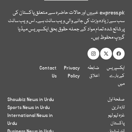
express.pk
خبروں اور حالات حاضرہ سے متعلق پاکستان کی
سب سے زیادہ وزٹ کی جانے والی ویب سائٹ ہے۔ اس ویب سائٹ
پر شائع شدہ تمام مواد کے جملہ حقوق بحق ایکسپریس میڈیا
گروپ محفوظ ہیں۔
ایکسپریس
ضابطہ
Privacy
Contact
کے بارے
اخلاق
Policy
Us
میں
صفحۂ اول
Showbiz News in Urdu
تازہ ترین
Sports News in Urdu
غزہ لہو لہو
International News in
پاکستان
Urdu
انٹر نیشنل
Business News in Urdu