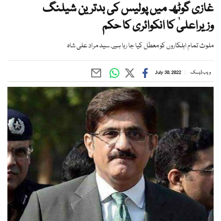
غازی گوٹھ میں پولیس کی بدترین شیلنگ
وزیراعلیٰ کا انکوائری کا حکم
ملوث تمام اہلکاروں کو معطل کیا جا رہا ہے، سید مراد علی شاہ
ویب ڈیسک
July 30, 2022