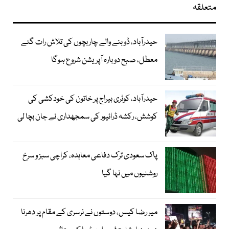
متعلقہ
حیدرآباد، ڈوبنے والے چار بچوں کی تلاش رات گئے
معطل، صبح دوبارہ آپریشن شروع ہوگا
حیدرآباد، کوٹری بیراج پر خاتون کی خودکشی کی
کوشش، رکشہ ڈرائیور کی سمجھداری نے جان بچا لی
پاک سعودی ترک دفاعی معاہدہ، کراچی سبز و سرخ
روشنیوں میں نہا گیا
میر رضا کیس، دوستوں نے نرسری کے مقام پر دھرنا