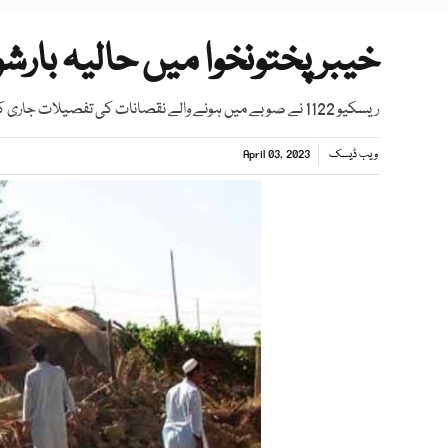
خیبر پختونخوا میں حالیہ بارشوں کے دورا
ریسکیو 1122 نے صوبے میں ہونے والے نقصانات کی تفصیلات جاری کر دیں
ویب ڈیسک
April 03, 2023