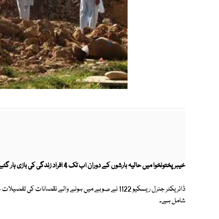
خیبر پختونخوا میں حالیہ بارشوں کے دوران اب تک 4 افراد زندگی کی بازی ہار گئے جبکہ 3 افراد زخمی ہوئے۔
شامل ہے۔