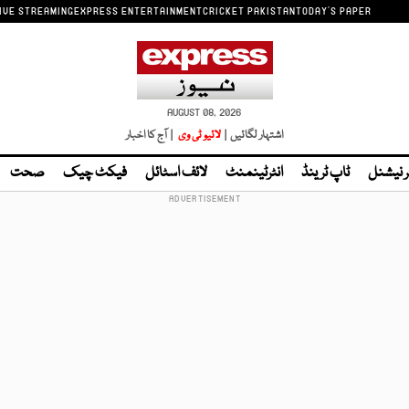
IVE STREAMING
EXPRESS ENTERTAINMENT
CRICKET PAKISTAN
TODAY'S PAPER
AUGUST 08, 2026
اشتہار لگائیں |
لائیو ٹی وی
| آج کا اخبار
ر نیشنل
ٹاپ ٹرینڈ
انٹرٹینمنٹ
لائف اسٹائل
فیکٹ چیک
صحت