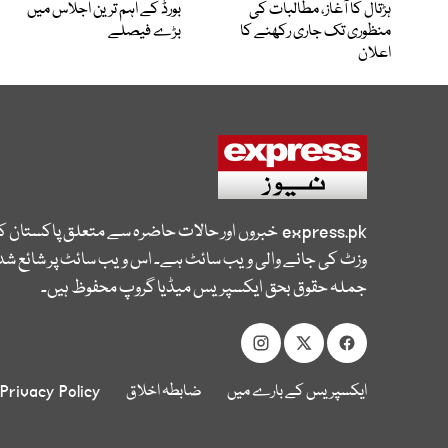
ہڑتال کا آغاز، مطالبات کی
بورڈ کے اہم ترین اجلاس میں
منظوری تک جاری رکھنے کا
بڑے فیصلے
اعلان
express.pk
خبروں اور حالات حاضرہ سے متعلق پاکستان 
وزٹ کی جانے والی ویب سائٹ ہے۔ اس ویب سائٹ پر شائع شدہ
جملہ حقوق بحق ایکسپریس میڈیا گروپ محفوظ ہیں۔
ایکسپریس کے بارے میں
ضابطہ اخلاق
Privacy Policy