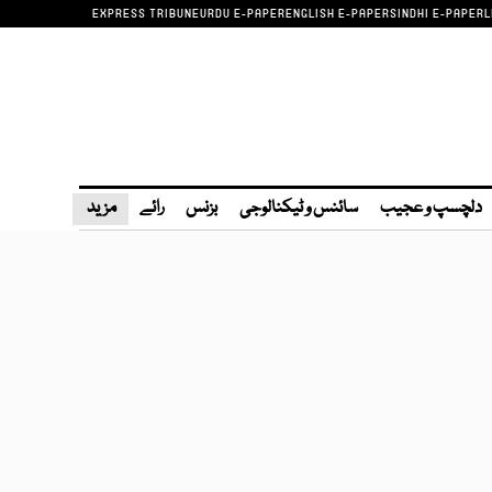
EXPRESS TRIBUNE
URDU E-PAPER
ENGLISH E-PAPER
SINDHI E-PAPER
L
دلچسپ و عجیب
سائنس و ٹیکنالوجی
بزنس
رائے
مزید