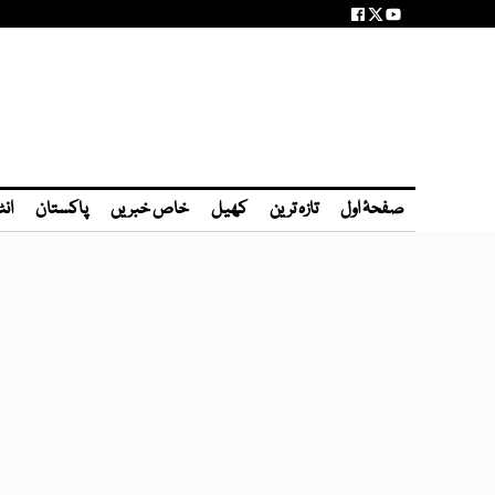
صفحۂ اول
تازہ ترین
کھیل
خاص خبریں
پاکستان
انٹ