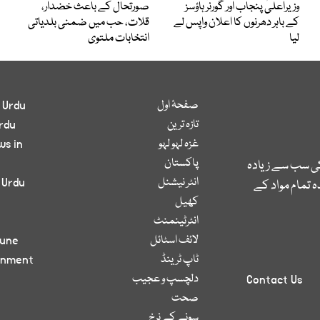
وزیراعلیٰ پنجاب اور گورنر ہاؤسز
صورتحال کے باعث خضدار،
کے باہر دھرنوں کا اعلان واپس لے
قلات، حب میں ضمنی بلدیاتی
لیا
انتخابات ملتوی
صفحۂ اول
 Urdu
تازہ ترین
rdu
غزہ لہو لہو
ws in
پاکستان
کی سب سے زیادہ
انٹر نیشنل
 Urdu
 تمام مواد کے
کھیل
انٹرٹینمنٹ
لائف اسٹائل
bune
ٹاپ ٹرینڈ
inment
دلچسپ و عجیب
Contact Us
صحت
سونے کے نرخ