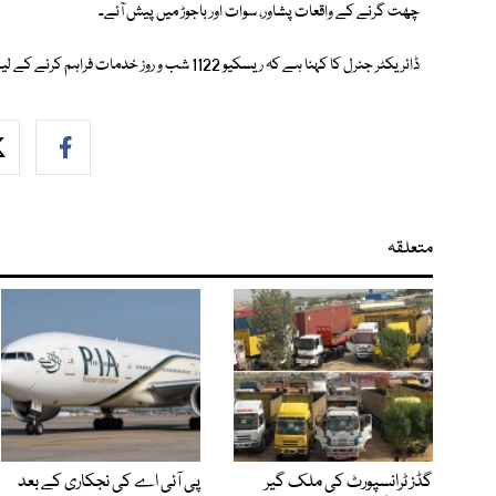
چھت گرنے کے واقعات پشاور، سوات اور باجوڑ میں پیش آئے۔
ڈائریکٹر جنرل کا کہنا ہے کہ ریسکیو 1122 شب و روز خدمات فراہم کرنے کے لیے موجود ہے۔
متعلقہ
گڈز ٹرانسپورٹ کی ملک گیر
پی آئی اے کی نجکاری کے بعد