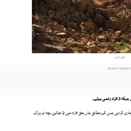
فوٹو : ٹویٹر
ڈائریکٹر جنرل ریسکیو 1122 نے صوبے میں ہونے والے نقصانات کی تفصیلات جاری کر دیں جس کے مطابق جاں بحق افراد میں 2 خواتین، بچہ اور بزرگ