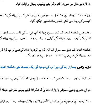
اداکارہ نے حال ہی میں 3 اکتوبر کو اپنے یوٹیوب چینل پر اپلوڈ کیا۔
26 منٹ کے دورانیے پر مشتمل انٹرویو میں یحییٰ صدیقی نے اپنی زندگی کے م
کینسر کی وجہ سے کافی کمزور حالت میں دیکھا گیا۔
ویڈیو میں شگفتہ اعجاز نے شوہر سے پوچھا کہ آپ کی زندگی کا سب سے اچھا اور
تعالیٰ کے کرم سے بہترین زندگی گزاری ہے، اسی وجہ سے مجھے اپنی پوری زندگ
شگفتہ اعجاز نے شوہر سے سوال کیا کہ اگر آپ کو دوبارہ زندگی ملی تو آپ کیا
دوسری زندگی میں بھی شگفتہ اعجاز کو ہی ڈھونڈوں گا۔
مزید پڑھیں:
ہماری زندگی میں آپ کی موجودگی ایک نعمت تھی، شگفتہ اعجاز کا
اداکارہ نے شوہر سے کہا کہ میں نے سنجیدہ سوال پوچھا تو لہٰذا آپ بھی سنجیدہ
دورانِ انٹرویو، یحییٰ صدیقی بار بار اللہ تعالیٰ کا شکر ادا کرتے ہوئے نظر آئے جب
سوشل میڈیا پر مرحوم یحییٰ صدیقی کا آخری انٹرویو وائرل ہورہا ہے جہاں صار