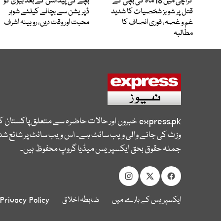
کراچی میں 18 ماہ کی بچی کے
بچے کی پیدائش کے بعد بیوی کو
قتل پر شوبز شخصیات کا شدید
ڈپریشن سے بچانے کیلئے شوہر
غم و غصہ، فوری انصاف کا
محبت اور وقت دیں، روبینہ اشرف
مطالبہ
express.pk
خبروں اور حالات حاضرہ سے متعلق پاکستان 
وزٹ کی جانے والی ویب سائٹ ہے۔ اس ویب سائٹ پر شائع شدہ
جملہ حقوق بحق ایکسپریس میڈیا گروپ محفوظ ہیں۔
ایکسپریس کے بارے میں
ضابطہ اخلاق
Privacy Policy