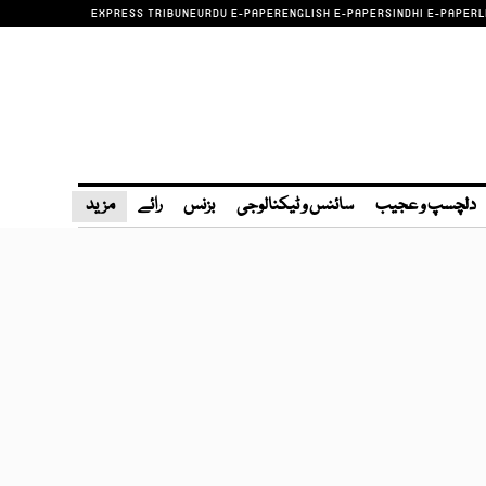
EXPRESS TRIBUNE
URDU E-PAPER
ENGLISH E-PAPER
SINDHI E-PAPER
L
دلچسپ و عجیب
سائنس و ٹیکنالوجی
بزنس
رائے
مزید