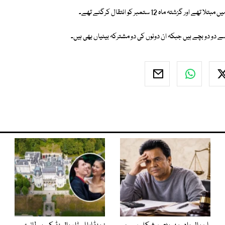
ے دو دو بچے ہیں جبکہ ان دونوں کی دو مشترکہ بیٹیاں بھی ہیں۔