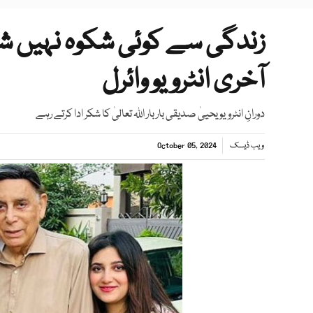
زندگی سے کوئی شکوہ نہیں شگ
آخری انٹرویو وائرل
دورانِ انٹرویو یحییٰ صدیقی بار بار اللہ تعالیٰ کا شکر ادا کرتے رہے
ویب ڈیسک
October 05, 2024