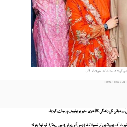
ییٰ کی یہ دوسری شادی تھی : فوٹو : فائل
 صدیقی کی زندگی کا آخری انٹرویو یوٹیوب پر جاری کردیا۔
یوٹ آف یورولاجی ٹرانسپلانٹ (ایس آئی یو ٹی) میں ریکارڈ کیا تھا جوکہ