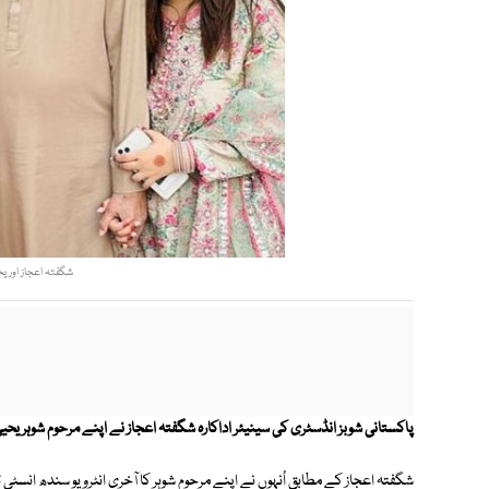
شگفتہ اعجاز اور یح
پاکستانی شوبز انڈسٹری کی سینیئر اداکارہ شگفتہ اعجاز نے اپنے مرحوم شوہر یحییٰ
شگفتہ اعجاز کے مطابق اُنہوں نے اپنے مرحوم شوہر کا آخری انٹرویو سندھ انسٹی ٹ