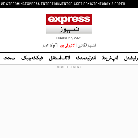
IVE STREAMING
EXPRESS ENTERTAINMENT
CRICKET PAKISTAN
TODAY'S PAPER
AUGUST 07, 2026
اشتہار لگائیں |
لائیو ٹی وی
| آج کا اخبار
ر نیشنل
ٹاپ ٹرینڈ
انٹرٹینمنٹ
لائف اسٹائل
فیکٹ چیک
صحت