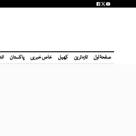
صفحۂ اول
تازہ ترین
کھیل
خاص خبریں
پاکستان
انٹ