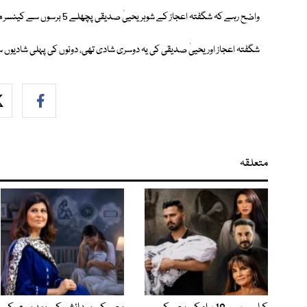
واضح رہے کہ شگفتہ اعجاز کے شوہر یحییٰ صدیقی پچھلے 5 برسوں سے کینسر میں مبتلا تھے اور گزشتہ ماہ 12 ستمبر کو انتقال کرگئے تھے۔
شگفتہ اعجاز اور یحییٰ صدیقی کی یہ دوسری شادی تھی، دونوں کی پہلی شادیوں س
متعلقہ