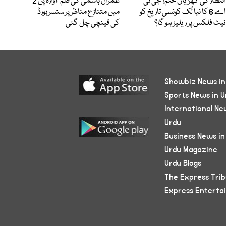
انتظار کی گھڑیاں ختم! جی ٹی
عمران ہاشمی کی فلم ’آوارہ پن 2‘
اے 6 کا نیا لُک کونسی تاریخ کو
میں متنازع مناظر پر سنسر بورڈ
نیٹ فلکس پر ریلیز ہو گا؟
کی قینچی چل گئی
Showbiz News in
Sports News in U
International Ne
Urdu
Business News in
Urdu Magazine
Urdu Blogs
The Express Tri
Express Enterta