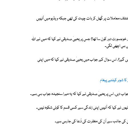
ختلف معاملات پر کُھل کر بات چیت کی تھی جبکہ ویڈیو میں اُنہیں
 خوبصورت دور کون سا تھا؟ جس پر یحییٰ صدیقی نے کہا کہ میں نے اللہ
ی ہی اچھی لگی۔
 کریں گے؟، اس سوال کے جواب میں یحییٰ صدیقی نے کہا کہ میں اپنی
 شوہر کیلئے پیغام
 جواب دیں، اس پر یحییٰ صدیقی نے کہا کہ یہ میرا سنجیدہ جواب ہی ہے۔
کہ اُنہوں نے کہا کہ اُنہیں اپنی زندگی سے کسی قسم کا کوئی شکوہ نہیں۔
فین کی جانب سے اُن کی مغفرت کی دُعا کی جارہی ہے۔