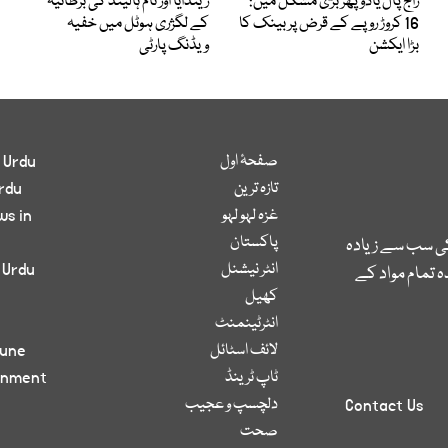
راج پال یادو پھر بڑی مشکل میں:
زینڈایا اور ٹام ہالینڈ کی برطانیہ
16 کروڑ روپے کے قرض پر بینک کا
کے لگژری ہوٹل میں خفیہ
بڑا ایکشن
ویڈنگ پارٹی
صفحۂ اول
 Urdu
تازہ ترین
rdu
غزہ لہو لہو
ws in
پاکستان
کی سب سے زیادہ
انٹر نیشنل
 Urdu
 تمام مواد کے
کھیل
انٹرٹینمنٹ
لائف اسٹائل
bune
ٹاپ ٹرینڈ
inment
دلچسپ و عجیب
Contact Us
صحت