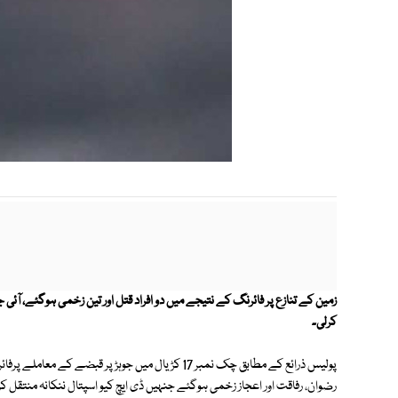
زمین کے تنازع پر فائرنگ کے نتیجے میں دو افراد قتل اور تین زخمی ہوگئے، آئ
کرلی۔
رضوان، رفاقت اور اعجاز زخمی ہوگئے جنہیں ڈی ایچ کیو اسپتال ننکانہ منتقل کرد