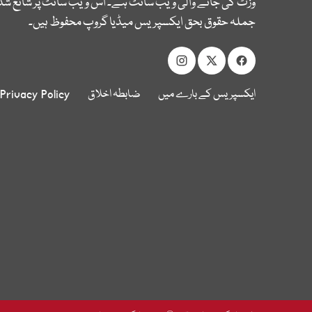
وزٹ کی جانے والی ویب سائٹ ہے۔ اس ویب سائٹ پر شائع شدہ
جملہ حقوق بحق ایکسپریس میڈیا گروپ محفوظ ہیں۔
ایکسپریس کے بارے میں
ضابطہ اخلاق
Privacy Policy