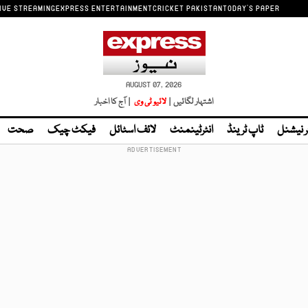
IVE STREAMING
EXPRESS ENTERTAINMENT
CRICKET PAKISTAN
TODAY'S PAPER
AUGUST 07, 2026
اشتہار لگائیں |
لائیو ٹی وی
| آج کا اخبار
ر نیشنل
ٹاپ ٹرینڈ
انٹرٹینمنٹ
لائف اسٹائل
فیکٹ چیک
صحت