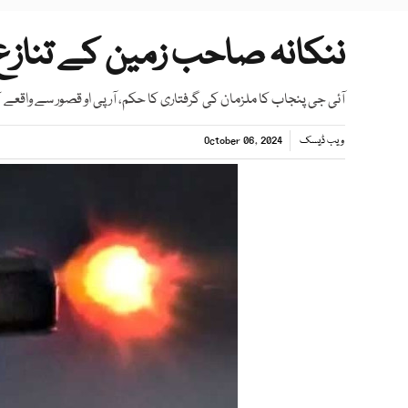
ننکانہ صاحب زمین کے تنازع پ
آئی جی پنجاب کا ملزمان کی گرفتاری کا حکم، آر پی او قصور سے واقعے
ویب ڈیسک
October 06, 2024