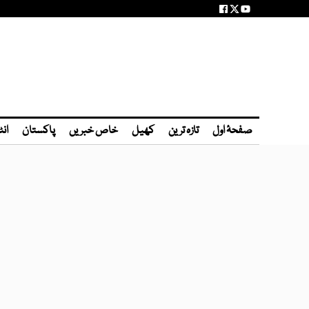
صفحۂ اول
تازہ ترین
کھیل
خاص خبریں
پاکستان
انٹ