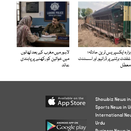
ہزارہ ایکسپریس ٹرین حادثہ؛
لاہور میں مغرب کے بعد تھانوں
غفلت برتنے پر ڈرائیور اور اسسٹنٹ
میں خواتین کو رکھنے پر پابندی
معطل
عائد
Showbiz News in
Sports News in U
International Ne
Urdu