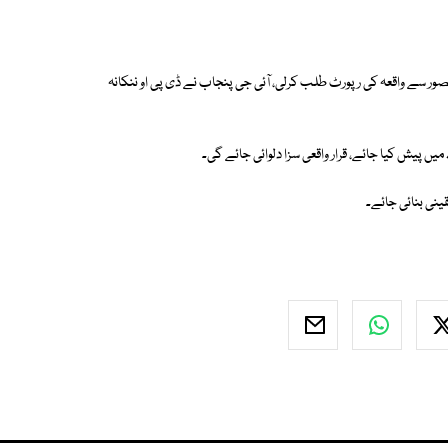
و قصور سے واقعہ کی رپورٹ طلب کرلی، آئی جی پنجاب نے ڈی پی او ننکانہ
میں پیش کیا جائے، قرار واقعی سزا دلوائی جائے گی۔
ینی بنائی جائے۔