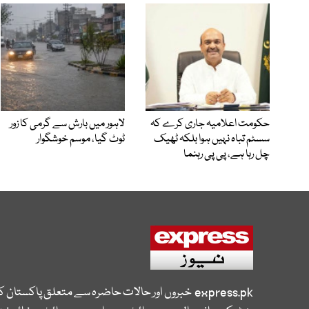
حکومت اعلامیہ جاری کرے کہ
لاہور میں بارش سے گرمی کا زور
سسٹم تباہ نہیں ہوا بلکہ ٹھیک
ٹوٹ گیا، موسم خوشگوار
چل رہا ہے، پی پی رہنما
express.pk
خبروں اور حالات حاضرہ سے متعلق پاکستان 