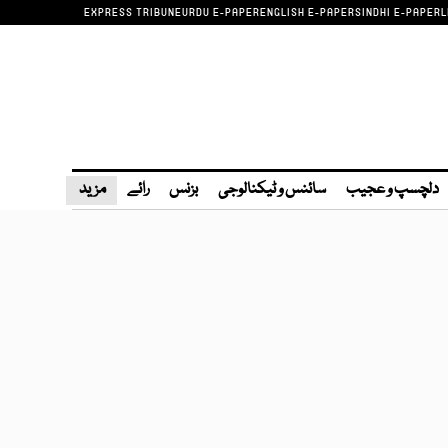
EXPRESS TRIBUNE
URDU E-PAPER
ENGLISH E-PAPER
SINDHI E-PAPER
L
دلچسپ و عجیب
سائنس و ٹیکنالوجی
بزنس
رائے
مزید