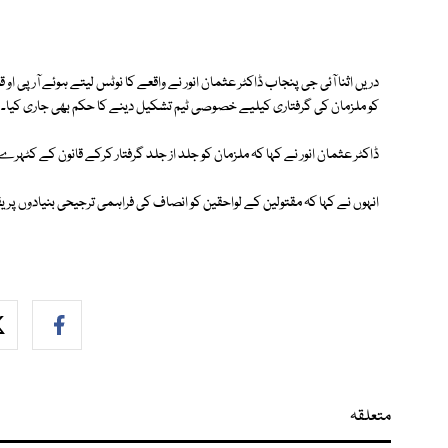
دریں اثنا آئی جی پنجاب ڈاکٹر عثمان انور نے واقعے کا نوٹس لیتے ہوئے آر پی ا
کو ملزمان کی گرفتاری کیلیے خصوصی ٹیم تشکیل دینے کا حکم بھی جاری کیا۔
ڈاکٹر عثمان انور نے کہا کہ ملزمان کو جلد از جلد گرفتار کرکے قانون کے کٹہرے 
انہوں نے کہا کہ مقتولین کے لواحقین کو انصاف کی فراہمی ترجیحی بنیادوں پر یق
متعلقہ