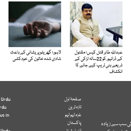
عبداللہ طاہر قتل کیس؛ مقتول
لاہور؛ گھریلو پریشانی کے باعث
کے ڈرائیور کو 22سالہ لڑکی کے
شادی شدہ خاتون کی خودکشی
ذریعے ہنی ٹریپ کیے جانے کا
انکشاف
صفحۂ اول
 Urdu
تازہ ترین
rdu
غزہ لہو لہو
ws in
پاکستان
کی سب سے زیادہ