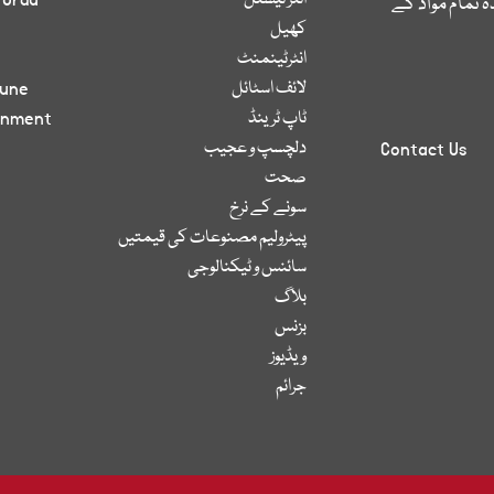
انٹر نیشنل
 Urdu
 تمام مواد کے
کھیل
انٹرٹینمنٹ
لائف اسٹائل
bune
ٹاپ ٹرینڈ
inment
دلچسپ و عجیب
Contact Us
صحت
سونے کے نرخ
پیٹرولیم مصنوعات کی قیمتیں
سائنس و ٹیکنالوجی
بلاگ
بزنس
ویڈیوز
جرائم