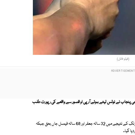
(فوٹو: فائل)
ی جی پنجاب نے نوٹس لیتے ہوئے آر پی او قصور سے واقعے کی رپورٹ طلب
پولیس ذرائع کے مطابق چک نمبر 17 کڑیال میں جوہڑ پر قبضے کے معاملے پرفائرنگ کے نتیجے میں 32 سالہ جعفر اور 40 سالہ فیصل جاں بحق جبکہ
یا گیا۔