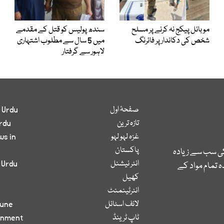
موبائل پیکج نہ کرنے پر مسلح
سندھ پولیس کو قتل کے مقدمے
شخص کی دکاندار پر فائرنگ
میں 5 سال سے مطلوب اشتہاری
لاہور سے گرفتار
صفحۂ اول
 Urdu
تازہ ترین
rdu
غزہ لہو لہو
ws in
پاکستان
کی سب سے زیادہ
انٹر نیشنل
 Urdu
 تمام مواد کے
کھیل
انٹرٹینمنٹ
لائف اسٹائل
bune
ٹاپ ٹرینڈ
inment