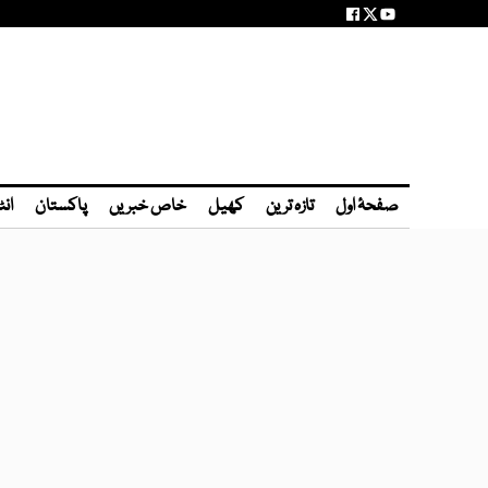
صفحۂ اول
تازہ ترین
کھیل
خاص خبریں
پاکستان
انٹ