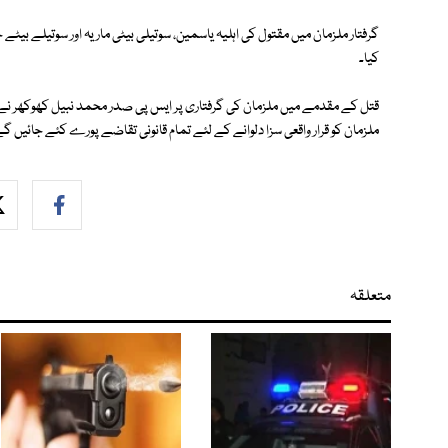
گرفتار ملزمان میں مقتول کی اہلیہ یاسمین، سوتیلی بیٹی ماریہ اور سوتیلے بیٹ
کیا۔
قتل کے مقدمے میں ملزمان کی گرفتاری پر ایس پی صدر محمد نبیل کھوکھر نے ا
ملزمان کو قرار واقعی سزا دلوانے کے لئے تمام قانونی تقاضے پورے کئے جائیں گے
متعلقہ