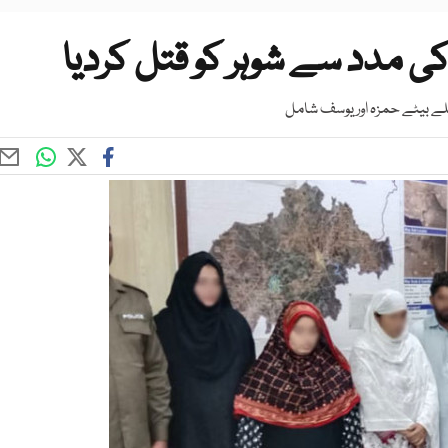
ی مدد سے شوہر کو قتل کردیا
یلے بیٹے حمزہ اور یوسف شامل