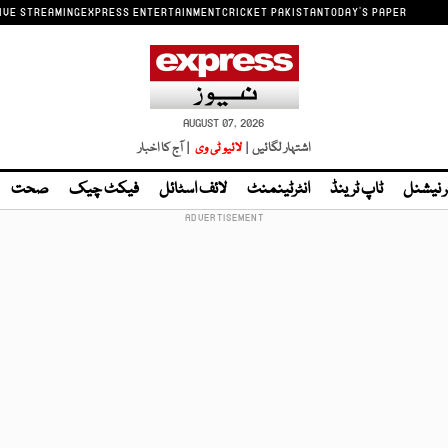
IVE STREAMING
EXPRESS ENTERTAINMENT
CRICKET PAKISTAN
TODAY'S PAPER
AUGUST 07, 2026
اشتہار لگائیں |
لائیو ٹی وی
| آج کا اخبار
ر نیشنل
ٹاپ ٹرینڈ
انٹرٹینمنٹ
لائف اسٹائل
فیکٹ چیک
صحت