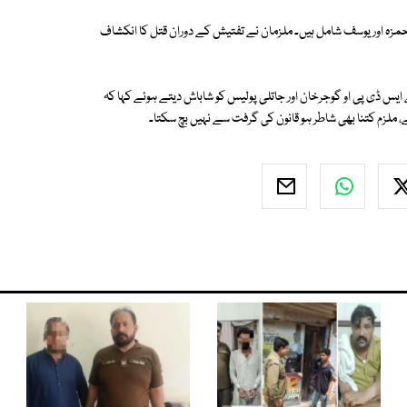
ے حمزہ اور یوسف شامل ہیں۔ ملزمان نے تفتیش کے دوران قتل کا انکشاف
یس ڈی پی او گوجرخان اور جاتلی پولیس کو شاباش دیتے ہوئے کہا کہ
، ملزم کتنا بھی شاطر ہو قانون کی گرفت سے نہیں بچ سکتا۔