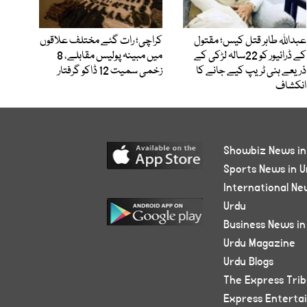
عبداللہ طاہر قتل کیس؛ مقتول
کراچی؛ رات گئے مختلف علاقوں
کے ڈرائیور کو 22سالہ لڑکی کے
میں مبینہ پولیس مقابلے، 8
ذریعے ہنی ٹریپ کیے جانے کا
زخمی سمیت 12 ڈاکو گرفتار
انکشاف
Showbiz News in
Sports News in U
International Ne
Urdu
Business News in
Urdu Magazine
Urdu Blogs
The Express Tri
Express Enterta