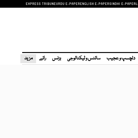
EXPRESS TRIBUNE
URDU E-PAPER
ENGLISH E-PAPER
SINDHI E-PAPER
L
دلچسپ و عجیب
سائنس و ٹیکنالوجی
بزنس
رائے
مزید