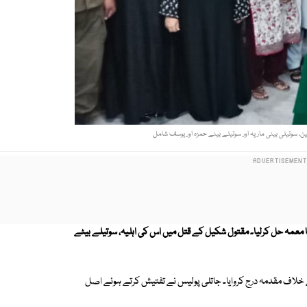
ین، سوتیلی بیٹی ماریہ اور سوتیلے بیٹے حمزہ اور یوسف شامل
بل گھر میں شہری کے قتل کا معمہ حل کرلیا۔ مقتول شکیل کے قتل میں اس کی اہلیہ، سوتیلے بیٹے
کے خلاف مقدمہ درج کروایا۔ جاتلی پولیس نے تفتیش کرتے ہوئے اصل