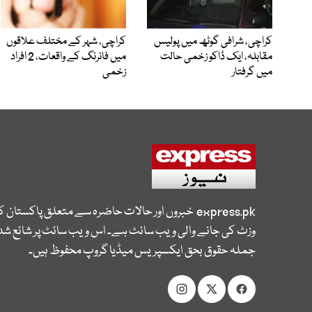
کراچی، شرافی گوٹھ میں پولیس
کراچی، شہر کے مختلف علاقوں
مقابلہ، ایک ڈاکو زخمی حالت
میں فائرنگ کے واقعات، 2 افراد
میں گرفتار
زخمی
express.pk
خبروں اور حالات حاضرہ سے متعلق پاکستان 
وزٹ کی جانے والی ویب سائٹ ہے۔ اس ویب سائٹ پر شائع شدہ
جملہ حقوق بحق ایکسپریس میڈیا گروپ محفوظ ہیں۔