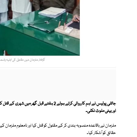
گرفتار ملزمان میں مقتول کی اہلیہ یاسم
جاتلی پولیس نے اہم کارروائی کرتے ہوئے 2 ہفتے ق
اور بیٹی ملوث نکلی۔
ملزمان نے باقاعدہ منصوبہ بندی کر کے مقتول کو قتل کیا اور نامعلوم ملزمان 
حقائق کو آشکار کیا۔