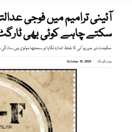
آئینی ترامیم میں فوجی عدا
سکتے چاہے کوئی بھی ٹارگٹ ہ
حکومت نے جے یو آئی کا غلط اندازہ لگایا اور سمجھا مولوی ہیں سادگی میں م
ویب ڈیسک
October 10, 2024