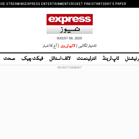
IVE STREAMING
EXPRESS ENTERTAINMENT
CRICKET PAKISTAN
TODAY'S PAPER
AUGUST 08, 2026
اشتہار لگائیں |
لائیو ٹی وی
| آج کا اخبار
ر نیشنل
ٹاپ ٹرینڈ
انٹرٹینمنٹ
لائف اسٹائل
فیکٹ چیک
صحت