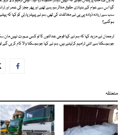
سب سے زیادہ ذیادہ پی پی نے مخالفت کی تھی، 
ہوگئے؟
جو ہوسکتا ہے اتنی ترامیم کرلیتے ہیں، ‎ہم نے کہا جو ہوسکتا والا کام کریں گے تو کھچڑی پک جائے گی اس لیے ہم نے مسودے کو مسترد کردیا۔
متعلقہ