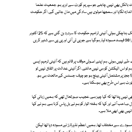
اپنے بیان میں ترجمان جے یو آئی اسلم غوری نے کہا ہے کہ ‎ہم ایسی آئینی عدالت بالکل بھی نہیں چاہتے جو سپریم کورٹ سے اوپر ہو، ‎جمعیت علما
اسلام کا حکومت سے کوئی معاملہ طے نہیں ہوا، ‎حکومت نے جے یو آئی کا غلط اندازہ لگایا اور سمجھا مولوی ہیں سادگی میں مان جائیں گے، ‎اگر حکومت
ترجمان نے کہا کہ ‎اگر حکومت علیحدہ سے آئینی عدالت بناسکتی ہوتی تو اب تک بناچکی ہوتی، ‎آئینی ترامیم حکومت کا سردرد بن گئی ہے کہ 25 اکتوبر
سے پہلے منظور کرانی ہے جب کہ ہماری ایسی کوئی ترجیح نہیں، اس وقت ہمارا 90 فیصد مسودہ تیار ہوگیا ہے جو پی ٹی آئی اور پی پی سے شئیر کریں
انہوں نے کہا کہ ‎کوئی بھی آئینی عہدہ یا کوئی ایسی چیز ہماری حکومت کے ساتھ طے نہیں ہوئی، ‎ہم اپنے اصولی موقف پر قائم ہیں کہ آئینی ترمیم ایسی
ہونی چاہئیں جو سب کو قبول ہوں، ‎اب ہم بھی تھوڑا بہت قانون جان گئے ہیں اور ہم تو اس الیکشن کو ہی نہیں مانتے، ‎اگر آئینی عدالت پر اتفاق نہیں تو
مسودے میں تجویز دی ہے کہ سپریم کورٹ میں علیحدہ بنچ بنادیا جائے، ‎چار یا 5 ججز پر مشتمل آئینی بینچ ہو جو چیف جسٹس کے ماتحت ہی ہو،
انہوں نے کہا کہ ‎ترامیم کا سلسلہ طویل عرصے سے چل رہا ہے اور پہلے ہمیں بھی نہیں پتا تھا کہ کیا چیز ہے، ‎عجیب صورتحال تھی کہ ہمیں زبانی کہا
گیا کہ بس آپ نے ہمارے ساتھ تعاون کرنا ہے، ‎پھر جمعہ کی رات 12 بجے بلاول صاحب آئے اور کہا کہ ہفتہ اتوار کو ہم نے بل پاس کرنا ہے، ‎ہم نے کہا
انہیں بھی ابھی ملا ہے۔
ترجمان کے مطابق ‎جب مسودہ دیکھا تو ہمیں دیا گیا مسودہ بلاول صاحب کے مسودے سے مختلف تھا، ‎ہمیں اعظم نذیرتارڑ نے مسودہ دیا تھا لیکن