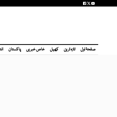
صفحۂ اول
تازہ ترین
کھیل
خاص خبریں
پاکستان
انٹ