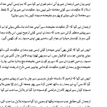
سے معاملات طے ہوتے تو پھر ہم علیحدہ مسودہ کیوں بنا رہے ہوتے؟
گے، ‎ہم بار کونسلز، میڈیا اور عوام کے سامنے بھی اپنے مسودے کو رکھیں گے۔
مسودہ کہاں ہے تو پھر کامران مرتضیٰ کو مسودہ دیا گیا اور بلاول صاحب نے کہا 