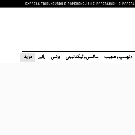
EXPRESS TRIBUNE
URDU E-PAPER
ENGLISH E-PAPER
SINDHI E-PAPER
L
دلچسپ و عجیب
سائنس و ٹیکنالوجی
بزنس
رائے
مزید