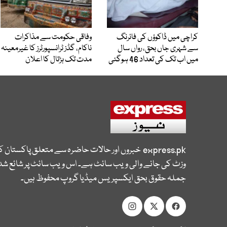
کراچی میں ڈاکوؤں کی فائرنگ
وفاقی حکومت سے مذاکرات
سے شہری جاں بحق، رواں سال
ناکام، گڈز ٹرانسپورٹرز کا غیرمعینہ
میں اب تک کی تعداد 46 ہوگئی
مدت تک ہڑتال کا اعلان
express.pk
خبروں اور حالات حاضرہ سے متعلق پاکستان 
وزٹ کی جانے والی ویب سائٹ ہے۔ اس ویب سائٹ پر شائع شدہ
جملہ حقوق بحق ایکسپریس میڈیا گروپ محفوظ ہیں۔