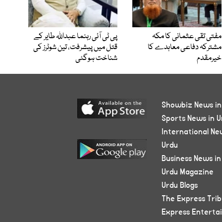
مفتی تقی عثمانی کا مکہ
پی ٹی آئی رہنما عبداللہ طایر کے
مشترکہ دفاعی معاہدے کا
قتل میں پیشرفت، تین شوٹرز کی
خیرمقدم
شناخت ہوگئی
Showbiz News in
Sports News in U
International Ne
Urdu
Business News in
Urdu Magazine
Urdu Blogs
The Express Tri
Express Enterta