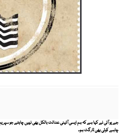
جے یو آئی نے کہا ہے کہ ‎ہم ایسی آئینی عدالت بالکل بھی نہیں
چاہے کوئی بھی ٹارگٹ ہو۔