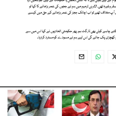
بلاول صاحب پریشان ہوئے کہ انہیں دوسرا مسودہ دیاگیا، ‎آئینی ترمیم 25 کروڑ عوام کے لیے ہوتی ہے نا کہ کسی شخص یا حکومت کے لیے، ‎جو ہمیں دیا
گیا اس سے عوام کے بنیادی حقوق متاثر ہو رہے تھے اور پھر ججز کی عمر اور ٹرانسفر وغیرہ تھی، ‎17ویں ترمیم میں ہم نے ججوں کی عمر بڑھانے کا کہا تو
‎ہم نے پیپلزپارٹی کو کہا کہ پہلے آپ مخالف تھے تو اب اچانک ججز کی عمر بڑھانے کے حق میں کیسے
ترجمان نے مزید کہا کہ ‎ہم نے کہا فوجی عدالتوں کا تو کسی صورت نہیں مان سکتے چاہے کوئی بھی ٹارگٹ ہو، ‎پھر حکومتی اتحادیوں نے کہا اس میں سے