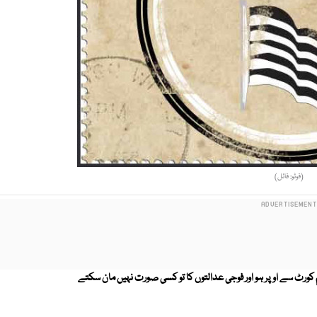
(فوٹو: فائل)
 چاہتے جو سپریم کورٹ سے اوپر ہو اور فوجی عدالتوں کا تو کسی صورت نہیں مان سکتے