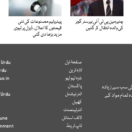
چئیرمین پی ٹی آئی بیرسٹر گوہر
پیٹرولیم مصنوعات کی نئی
کی والدہ انتقال کر گئیں
قیمتوں کا اعلان، ڈیزل پر لیوی
مزید بڑھا دی گئی
صفحۂ اول
 Urdu
تازہ ترین
rdu
غزہ لہو لہو
ws in
پاکستان
کی سب سے زیادہ
انٹر نیشنل
 Urdu
 تمام مواد کے
کھیل
انٹرٹینمنٹ
لائف اسٹائل
bune
ٹاپ ٹرینڈ
inment