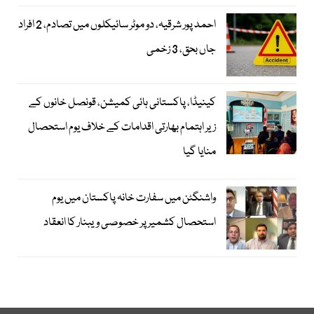
احمد پور شرقیہ، دو موٹر سائیکلوں میں تصادم، 2 افراد
جاں بحق، 3 زخمی
کینیڈا، پاکستانی ہائی کمیشن، قونصل خانوں کے
زیر اہتمام بھارتی اقدامات کے خلاف یوم استحصال
منایا گیا
واشنگٹن میں سفارت خانہ پاکستان میں یوم
استحصال کشمیر پر خصوصی ویبنار کا انعقاد