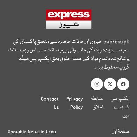
express.pk
خبروں اور حالات حاضرہ سے متعلق پاکستان کی
سب سے زیادہ وزٹ کی جانے والی ویب سائٹ ہے۔ اس ویب سائٹ
پر شائع شدہ تمام مواد کے جملہ حقوق بحق ایکسپریس میڈیا
گروپ محفوظ ہیں۔
ایکسپریس
ضابطہ
Privacy
Contact
کے بارے
اخلاق
Policy
Us
میں
صفحۂ اول
Showbiz News in Urdu