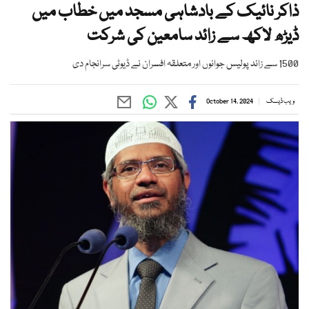
ذاکر نائیک کے بادشاہی مسجد میں خطاب میں
ڈیڑھ لاکھ سے زائد سامعین کی شرکت
1500 سے زائد پولیس جوانوں اور متعلقہ افسران نے ڈیوٹی سرانجام دی
ویب ڈیسک
October 14, 2024