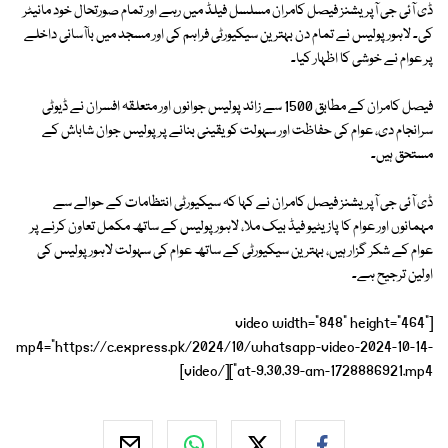
ڈی آئی جی آپریشنز فیصل کامران مسلسل فیلڈ میں رہے اور تمام صورتحال خود مانیٹر
کی۔ لاہور پولیس نے تمام دن بہترین سیکیورٹی فراہم کی اور مسجد میں باآسانی داخلے
پر عوام نے خوشی کا اظہار کیا۔
فیصل کامران کے مطابق 1500 سے زائد پولیس جوانوں اور متعلقہ افسران نے ڈیوٹی
سرانجام دی، عوام کی حفاظت اور سہولت کو یقینی بنانے پر پولیس جوان شاباش کے
مستحق ہیں۔
ڈی آئی جی آپریشنز فیصل کامران نے کہا کہ سیکیورٹی انتظامات کے حوالے سے
مہمانوں اور عوام کا پازیٹیو فیڈ بیک ملا، لاہور پولیس کے ساتھ مکمل تعاون کرنے پر
عوام کے شکر گزار ہیں، بہترین سیکیورٹی کے ساتھ عوام کی سہولت لاہور پولیس کی
اولین ترجیح ہے۔
[video width="848" height="464"
mp4="https://c.express.pk/2024/10/whatsapp-video-2024-10-14-
at-9.30.39-am-1728886921.mp4"][/video]