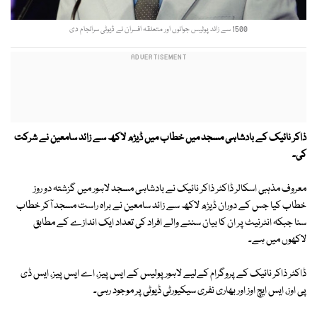
1500 سے زائد پولیس جوانوں اور متعلقہ افسران نے ڈیوٹی سرانجام دی
ذاکر نائیک کے بادشاہی مسجد میں خطاب میں ڈیڑھ لاکھ سے زائد سامعین نے شرکت
کی۔
معروف مذہبی اسکالر ڈاکٹر ذاکر نائیک نے بادشاہی مسجد لاہور میں گزشتہ دو روز
خطاب کیا جس کے دوران ڈیڑھ لاکھ سے زائد سامعین نے براہ راست مسجد آکر خطاب
سنا جبکہ انٹرنیٹ پر ان کا بیان سننے والے افراد کی تعداد ایک اندازے کے مطابق
لاکھوں میں ہے۔
ڈاکٹر ذاکر نائیک کے پروگرام کےلیے لاہور پولیس کے ایس پیز، اے ایس پیز، ایس ڈی
پی اوز، ایس ایچ اوز اور بھاری نفری سیکیورٹی ڈیوٹی پر موجود رہی۔