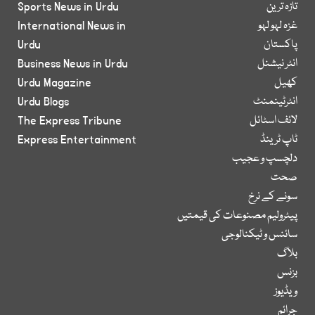
تازہ ترین
Sports News in Urdu
غزہ لہو لہو
International News in
پاکستان
Urdu
انٹر نیشنل
Business News in Urdu
کھیل
Urdu Magazine
انٹرٹینمنٹ
Urdu Blogs
لائف اسٹائل
The Express Tribune
ٹاپ ٹرینڈ
Express Entertainment
دلچسپ و عجیب
صحت
سونے کے نرخ
پیٹرولیم مصنوعات کی قیمتیں
سائنس و ٹیکنالوجی
بلاگ
بزنس
ویڈیوز
جرائم