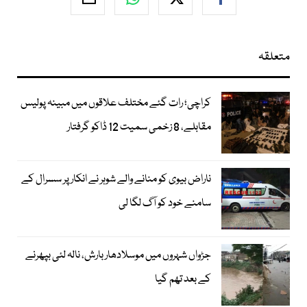
متعلقہ
کراچی؛ رات گئے مختلف علاقوں میں مبینہ پولیس
مقابلے، 8 زخمی سمیت 12 ڈاکو گرفتار
ناراض بیوی کو منانے والے شوہر نے انکار پر سسرال کے
سامنے خود کو آگ لگا لی
جڑواں شہروں میں موسلادھار بارش، نالہ لئی بپھرنے
کے بعد تھم گیا