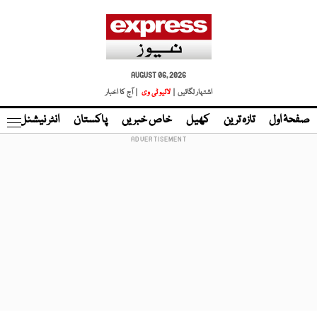
AUGUST 06, 2026
اشتہار لگائیں |
لائیو ٹی وی
| آج کا اخبار
صفحۂ اول
تازہ ترین
کھیل
خاص خبریں
پاکستان
انٹر نیشنل
ٹا