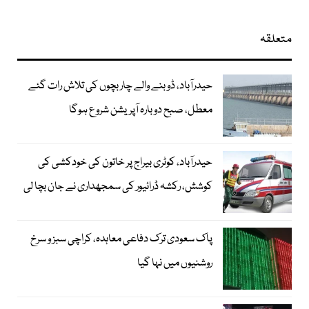
متعلقہ
حیدرآباد، ڈوبنے والے چار بچوں کی تلاش رات گئے
معطل، صبح دوبارہ آپریشن شروع ہوگا
حیدرآباد، کوٹری بیراج پر خاتون کی خودکشی کی
کوشش، رکشہ ڈرائیور کی سمجھداری نے جان بچا لی
پاک سعودی ترک دفاعی معاہدہ، کراچی سبز و سرخ
روشنیوں میں نہا گیا