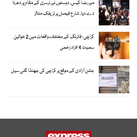
میر رضا کیس، دوستوں نے نرسری کے مقام پر دھرنا
دے دیا، شارع فیصل پر ٹریفک متاثر
کراچی: فائرنگ کے مختلف واقعات میں 2 خواتین
سمیت 4 افراد زخمی
جشن آزادی کے موقع پر کراچی کی جھنڈا گلی سیل