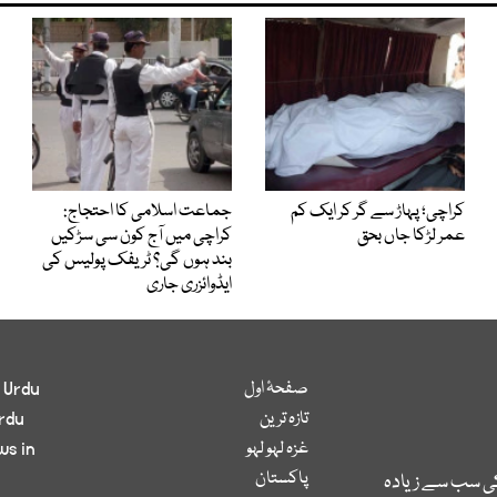
کراچی؛ پہاڑ سے گر کر ایک کم
جماعت اسلامی کا احتجاج:
عمر لڑکا جاں بحق
کراچی میں آج کون سی سڑکیں
بند ہوں گی؟ ٹریفک پولیس کی
ایڈوائزری جاری
صفحۂ اول
 Urdu
تازہ ترین
rdu
غزہ لہو لہو
ws in
پاکستان
کی سب سے زیادہ