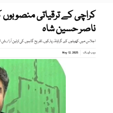
کراچی کے ترقیاتی منصوبوں ک
ناصر حسین شاہ
اجلاس میں کھیلوں کے گراؤنڈ، پارکوں، تفریح گاہوں کی تزئین آراٸش او
ویب ڈیسک
May 12, 2025