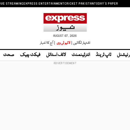
IVE STREAMING
EXPRESS ENTERTAINMENT
CRICKET PAKISTAN
TODAY'S PAPER
AUGUST 07, 2026
اشتہار لگائیں |
لائیو ٹی وی
| آج کا اخبار
ر نیشنل
ٹاپ ٹرینڈ
انٹرٹینمنٹ
لائف اسٹائل
فیکٹ چیک
صحت