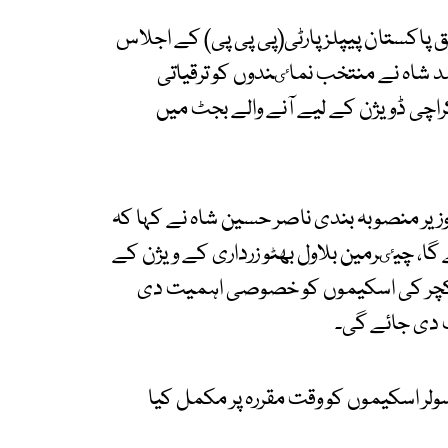
 پاکستان پیپلز پارٹی(پی پی پی) کے اجلاس
د شاہ نے منتخب نماٸندوں کو ترقیاتی
اچی ڈویژن کے لیے آنے والے بجٹ میں
یر منصوبہ بندی ناصر حسین شاہ نے کہا کہ
گا، چیٸرمین بلاول بھٹو زرداری کے ویژن کے
سٹرکچر کی اسکیموں کو خصوصی اہمیت دی
 دی جائے گی۔
لر اسکیموں کو وقت مقررہ پر مکمل کیا