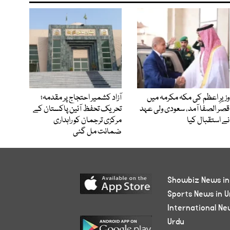
وزیرِ اعظم کی مکہ مکرمہ میں
آزاد کشمیر احتجاج پر مقدمہ؛
قصر الصفا آمد، سعودی ولی عہد
تحریک تحفظ آئین پاکستان کے
نے استقبال کیا
مرکزی ترجمان کو راہداری
ضمانت مل گئی
Showbiz News in
Sports News in U
International Ne
Urdu