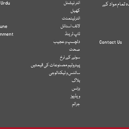
انٹر نیشنل
 Urdu
 تمام مواد کے
کھیل
انٹرٹینمنٹ
لائف اسٹائل
bune
ٹاپ ٹرینڈ
inment
دلچسپ و عجیب
Contact Us
صحت
سونے کے نرخ
پیٹرولیم مصنوعات کی قیمتیں
سائنس و ٹیکنالوجی
بلاگ
بزنس
ویڈیوز
جرائم