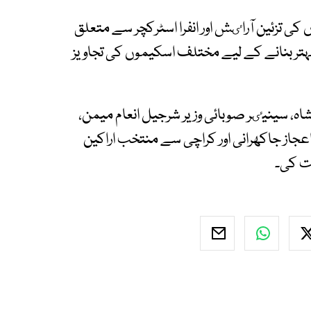
 کی تزئین آراٸش اور انفرا اسٹرکچر سے متعلق
بہتر بنانے کے لیے مختلف اسکیموں کی تجاویز
اہ، سینیٸر صوبائی وزیر شرجیل انعام میمن،
عجاز جاکھرانی اور کراچی سے منتخب اراکین
کت کی۔