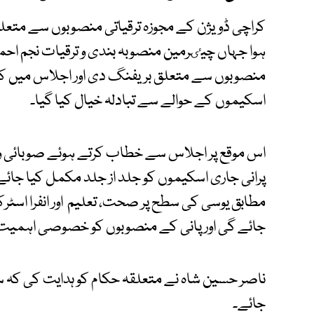
کراچی ڈویژن کے مجوزہ ترقیاتی منصوبوں سے متعلق
ہوا جہاں چیٸرمین منصوبہ بندی و ترقیات نجم احم
منصوبوں سے متعلق بریفنگ دی اور اجلاس میں کر
اسکیموں کے حوالے سے تبادلہ خیال کیا گیا۔
اس موقع پر اجلاس سے خطاب کرتے ہوئے صوبائی وز
پرانی جاری اسکیموں کو جلد از جلد مکمل کیا جائے 
مطابق یوسی کی سطح پر صحت، تعلیم اور انفرا ا
جائے گی اور پانی کے منصوبوں کو خصوصی اہمیت
ناصر حسین شاہ نے متعلقہ حکام کو ہدایت کی کہ سو
جائے۔