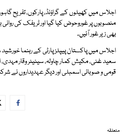
اجلاس میں کھیلوں کے گراؤنڈ، پارکوں، تفریح گاہوں
منصوبوں پر غوروحوض کیا گیا اور ٹریفک کی روانی 
بھی زیر غور آئیں۔
اجلاس میں پاکستان پیپلز پارٹی کے رہنما خورشید ش
سعید غنی، مکیش کمار چاولہ، سینیٹر وقار مہدی، ا
قومی و صوبائی اسمبلی اور دیگر عہدیداروں نے شر
متعلقہ