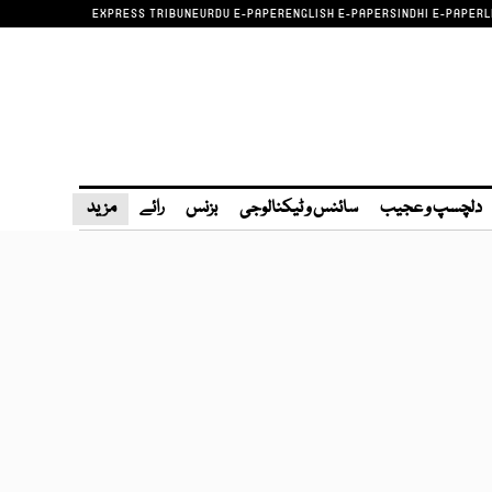
EXPRESS TRIBUNE
URDU E-PAPER
ENGLISH E-PAPER
SINDHI E-PAPER
L
دلچسپ و عجیب
سائنس و ٹیکنالوجی
بزنس
رائے
مزید