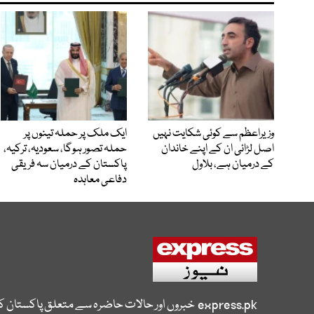
وزیراعظم سے کوئی شکایت نہیں
ایک ملک پر حملہ تینوں پر
اصل لڑائی ان کے اپنے خاندان
حملہ تصور ہوگا، سعودیہ، ترکیہ،
کے درمیان ہے، بلاول
پاکستان کے درمیان سہ فریقی
دفاعی معاہدہ
express.pk
خبروں اور حالات حاضرہ سے متعلق پاکستان 