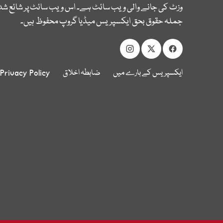
وزٹ کی جانے والی ویب سائٹ ہے۔ اس ویب سائٹ پر شائع شدہ
جملہ حقوق بحق ایکسپریس میڈیا گروپ محفوظ ہیں۔
ایکسپریس کے بارے میں
ضابطہ اخلاق
Privacy Policy