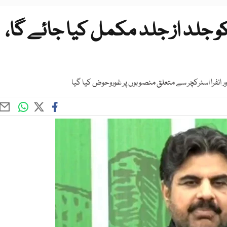
و جلد از جلد مکمل کیا جائے گا،
ر انفرا اسٹرکچر سے متعلق منصوبوں پر غوروحوض کیا گیا