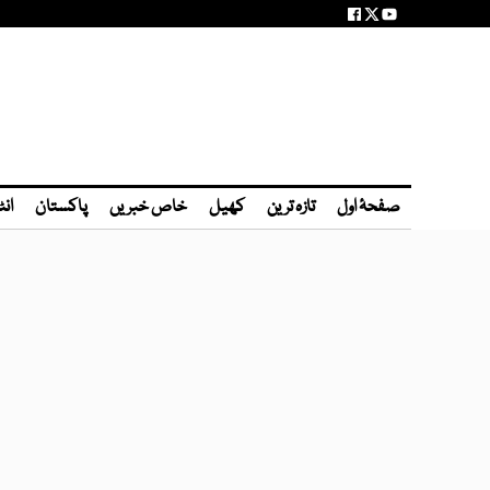
صفحۂ اول
تازہ ترین
کھیل
خاص خبریں
پاکستان
انٹ