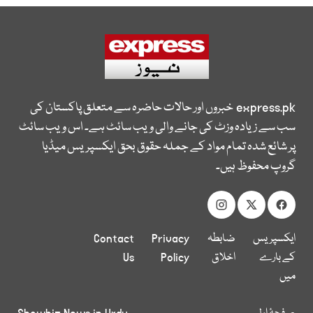
express.pk
خبروں اور حالات حاضرہ سے متعلق پاکستان کی
سب سے زیادہ وزٹ کی جانے والی ویب سائٹ ہے۔ اس ویب سائٹ
پر شائع شدہ تمام مواد کے جملہ حقوق بحق ایکسپریس میڈیا
گروپ محفوظ ہیں۔
ایکسپریس
ضابطہ
Privacy
Contact
کے بارے
اخلاق
Policy
Us
میں