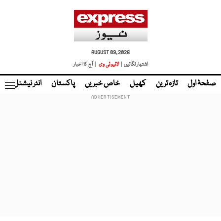
AUGUST 09, 2026
اشتہار لگائیں |
لائیو ٹی وی
| آج کا اخبار
صفحۂ اول
تازہ ترین
کھیل
خاص خبریں
پاکستان
انٹر نیشنل
ٹا