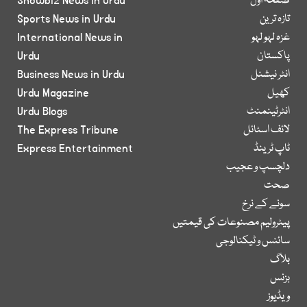
صفحۂ اول
Showbiz News in Urdu
تازہ ترین
Sports News in Urdu
غزہ لہو لہو
International News in
پاکستان
Urdu
انٹر نیشنل
Business News in Urdu
کھیل
Urdu Magazine
انٹرٹینمنٹ
Urdu Blogs
لائف اسٹائل
The Express Tribune
ٹاپ ٹرینڈ
Express Entertainment
دلچسپ و عجیب
صحت
سونے کے نرخ
پیٹرولیم مصنوعات کی قیمتیں
سائنس و ٹیکنالوجی
بلاگ
بزنس
ویڈیوز