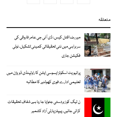
متعلقہ
میر رضا قتل کیس: ڈی آئی جی عامر فاروقی کی
سربراہی میں نئی تحقیقاتی کمیٹی تشکیل، نوٹی
فکیشن جاری
پرائیویٹ اسکولز ایسوسی ایشن کا راولپنڈی ڈویژن میں
تعلیمی ادارے فوری کھولنے کا مطالبہ
ن لیگ کو زبردستی جتوایا جا رہا ہے شفاف تحقیقات
کرائی جائیں، پیپلز پارٹی آزاد کشمیر