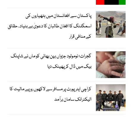
پاکستان سے افغانستان میں ہتھیاروں کی
اسمگلنگ کا افغان طالبان کا دعویٰ بے بنیاد، حقائق
کے منافی قرار
گجرات؛ نومولود جڑواں بہن بھائی کو ماں نے شاپنگ
بیگ میں ڈال کر پھینک دیا
کراچی ایئرپورٹ پر مسافر سے لاکھوں روپے مالیت کا
الیکٹرانک سامان برآمد