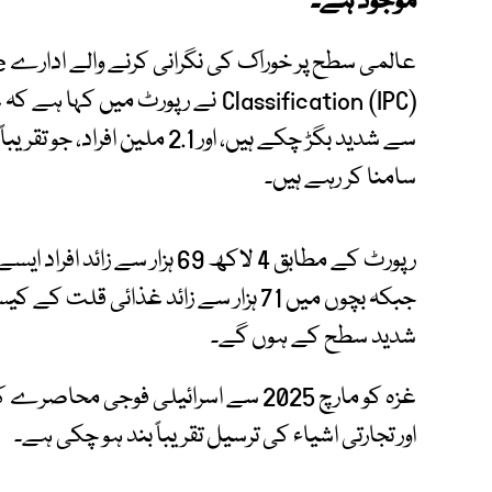
موجود ہے۔
عا
سے شدید بگڑ چکے ہیں، اور 2.1 مل
سامنا کر رہے ہیں۔
رپورٹ کے مطابق 4 لاکھ 69 ہزار
شدید سطح کے ہوں گے۔
غزہ کو مارچ 2025 سے اسرائیلی فوجی
اور تجارتی اشیاء کی ترسیل تقریباً بند ہو چکی ہے۔