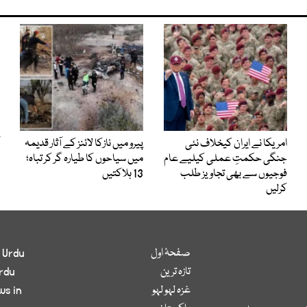
امریکا نے ایران کیخلاف نئی
پیرو میں نازکا لائنز کے آثار قدیمہ
جنگی حکمتِ عملی کیلیے عام
میں سیاحوں کا طیارہ گر کر تباہ؛
فوجیوں سے بھی تجاویز طلب
13 ہلاکتیں
کرلیں
صفحۂ اول
 Urdu
تازہ ترین
rdu
غزہ لہو لہو
ws in