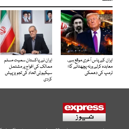
ایران کے پاس آخری موقع ہے،
ایران نے پاکستان سمیت مسلم
معاہدہ کرلے ورنہ پچھتائے گا؛
ممالک کی افواج پر مشتمل
ٹرمپ کی دھمکی
سیکیورٹی اتحاد کی تجویز پیش
کردی