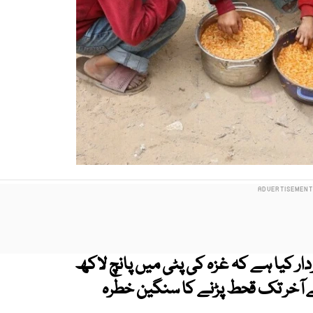
دار کیا ہے کہ غزہ کی پٹی میں پانچ لاکھ
کے آخر تک قحط پڑنے کا سنگین خطرہ