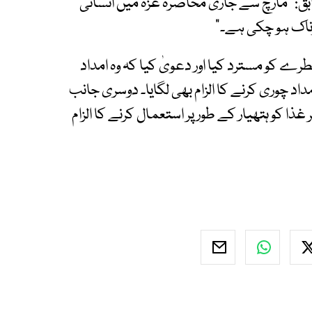
ابق: "مارچ سے جاری محاصرہ غزہ میں انسانی
طرناک ہو چکی ہے۔"
ے کو مسترد کیا اور دعویٰ کیا کہ وہ امداد
د چوری کرنے کا الزام بھی لگایا۔ دوسری جانب
ذا کو ہتھیار کے طور پر استعمال کرنے کا الزام