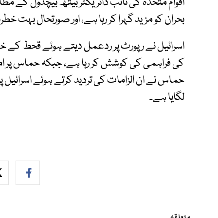
اقوام متحدہ کی نائب ڈائریکٹر بیتھ بیچڈول کے مط
بحران کو مزید گہرا کر رہا ہے، اور صورتحال بہت خ
اسرائیل نے رپورٹ پر ردعمل دیتے ہوئے قحط کے خطر
کی فراہمی کی کوشش کر رہا ہے، جبکہ حماس پر امدا
حماس نے ان الزامات کی تردید کرتے ہوئے اسرائیل پر غ
لگایا ہے۔
متعلقہ