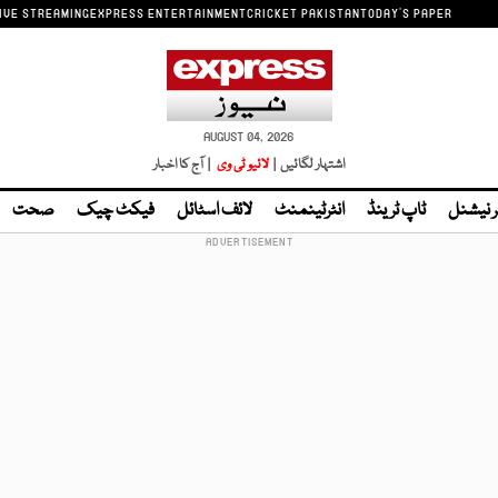
IVE STREAMING
EXPRESS ENTERTAINMENT
CRICKET PAKISTAN
TODAY'S PAPER
AUGUST 04, 2026
اشتہار لگائیں |
لائیو ٹی وی
| آج کا اخبار
ر نیشنل
ٹاپ ٹرینڈ
انٹرٹینمنٹ
لائف اسٹائل
فیکٹ چیک
صحت