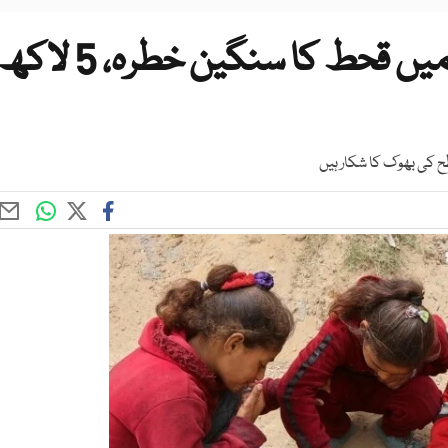
اقوام متحدہ کی وارننگ: غزہ میں قحط کا سنگین خطرہ، 5 لا