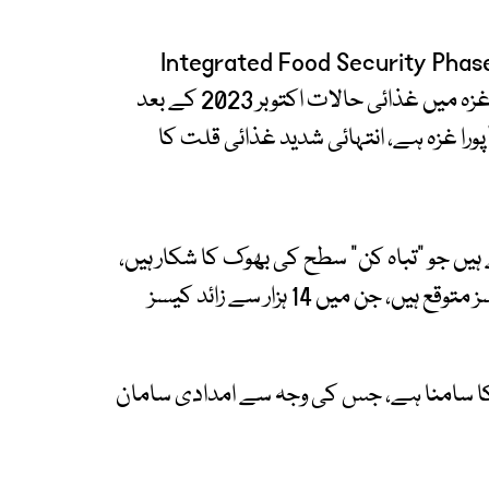
لمی سطح پر خوراک کی نگرانی کرنے والے ادارے Integrated Food Security Phase
Classification (IPC) نے رپورٹ میں کہا ہے کہ غزہ میں غذائی حالات اکتوبر 2023 کے بعد
ین افراد، جو تقریباً پورا غزہ ہے، انتہائی شدید غذائی قلت کا
 سے زائد افراد ایسے ہیں جو "تباہ کن" سطح کی بھوک کا شکار ہیں،
جبکہ بچوں میں 71 ہزار سے زائد غذائی قلت کے کیسز متوقع ہیں، جن میں 14 ہزار سے زائد کیسز
 محاصرے کا سامنا ہے، جس کی وجہ سے امدادی سامان