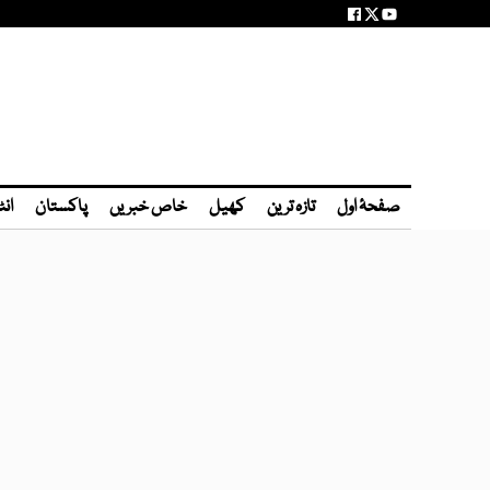
صفحۂ اول
تازہ ترین
کھیل
خاص خبریں
پاکستان
انٹ