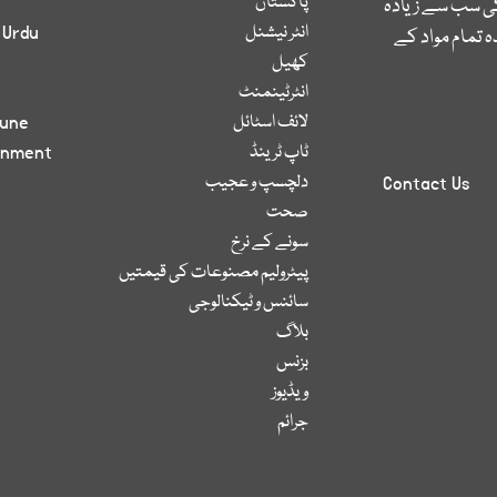
پاکستان
کی سب سے زیادہ
انٹر نیشنل
 Urdu
 تمام مواد کے
کھیل
انٹرٹینمنٹ
لائف اسٹائل
bune
ٹاپ ٹرینڈ
inment
دلچسپ و عجیب
Contact Us
صحت
سونے کے نرخ
پیٹرولیم مصنوعات کی قیمتیں
سائنس و ٹیکنالوجی
بلاگ
بزنس
ویڈیوز
جرائم