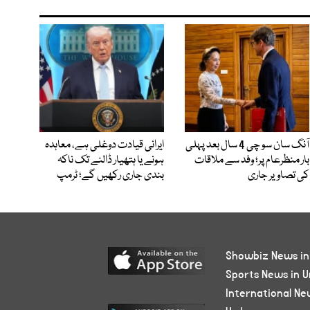
آنگ سان سو چی 4 سال بعد پہلی
ایرانی قیادت دوغلی ہے، معاہدہ
بار منظرعام پر؛ وفد سے ملاقات
ہونے یا ہتھیار ڈالنے تک ناکہ
کی تصاویر جاری
بندی جاری رکھیں گے؛ ٹرمپ
Showbiz News in
Sports News in U
International Ne