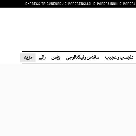
EXPRESS TRIBUNE
URDU E-PAPER
ENGLISH E-PAPER
SINDHI E-PAPER
L
دلچسپ و عجیب
سائنس و ٹیکنالوجی
بزنس
رائے
مزید