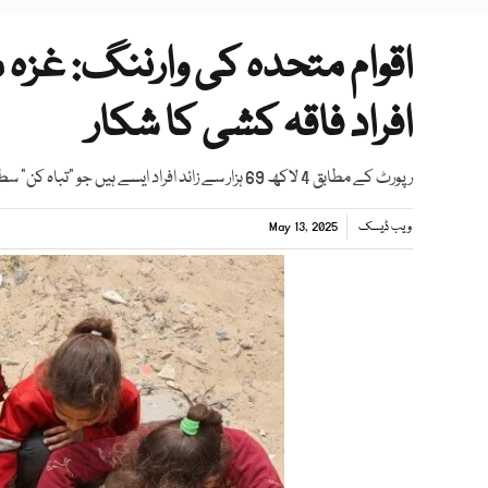
افراد فاقہ کشی کا شکار
رپورٹ کے مطابق 4 لاکھ 69 ہزار سے زائد افراد ایسے ہیں جو "تباہ کن" سطح کی بھوک کا شکار ہیں
ویب ڈیسک
May 13, 2025