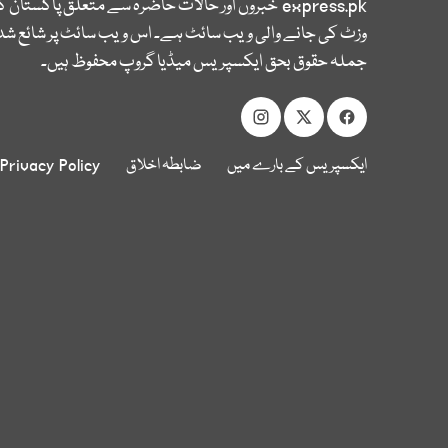
express.pk
خبروں اور حالات حاضرہ سے متعلق پاکستان 
وزٹ کی جانے والی ویب سائٹ ہے۔ اس ویب سائٹ پر شائع شدہ
جملہ حقوق بحق ایکسپریس میڈیا گروپ محفوظ ہیں۔
ایکسپریس کے بارے میں
ضابطہ اخلاق
Privacy Policy