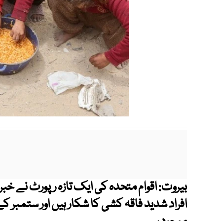
بیروت: اقوام متحدہ کی ایک تازہ رپورٹ نے خبر
افراد شدید فاقہ کشی کا شکار ہیں اور ستمبر 