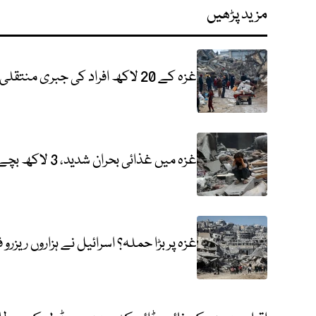
مزید پڑھیں
غزہ کے 20 لاکھ افراد کی جبری منتقلی کی تیاری؟ اسرائیل نے خطرناک منصوبہ بنالیا
غزہ میں غذائی بحران شدید، 3 لاکھ بچے موت کے دہانے پر پہنچ گئے
غزہ پر بڑا حملہ؟ اسرائیل نے ہزاروں ریزر