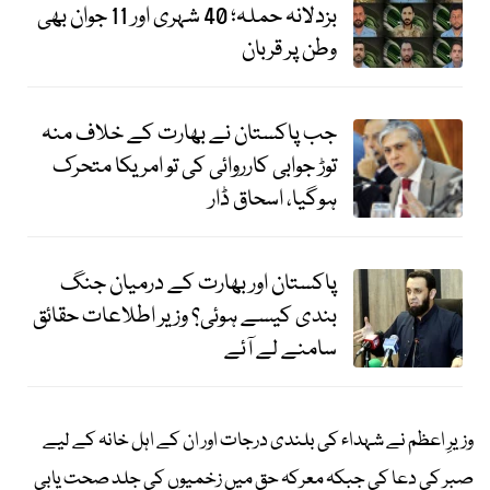
بزدلانہ حملہ؛ 40 شہری اور 11 جوان بھی
وطن پر قربان
جب پاکستان نے بھارت کے خلاف منہ
توڑ جوابی کارروائی کی تو امریکا متحرک
ہوگیا، اسحاق ڈار
پاکستان اور بھارت کے درمیان جنگ
بندی کیسے ہوئی؟ وزیر اطلاعات حقائق
سامنے لے آئے
وزیرِ اعظم نے شہداء کی بلندی درجات اور ان کے اہل خانہ کے لیے
صبر کی دعا کی جبکہ معرکہ حق میں زخمیوں کی جلد صحت یابی