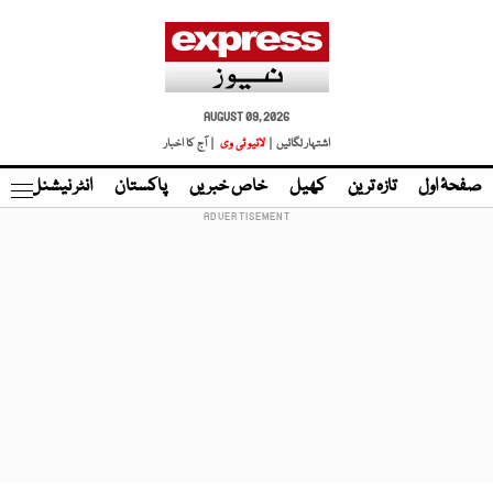
AUGUST 09, 2026
اشتہار لگائیں |
لائیو ٹی وی
| آج کا اخبار
صفحۂ اول
تازہ ترین
کھیل
خاص خبریں
پاکستان
انٹر نیشنل
ٹا