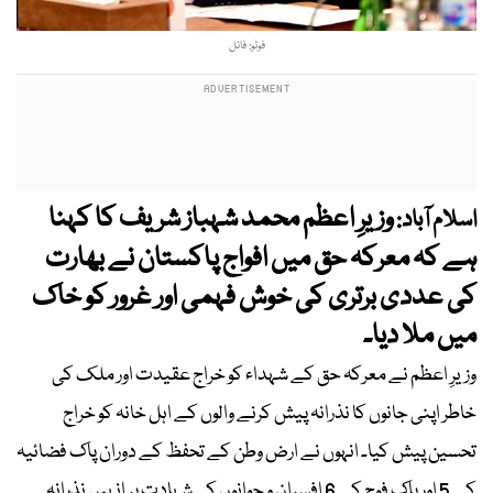
فوٹو: فائل
وزیرِ اعظم محمد شہباز شریف کا کہنا
اسلام آباد:
ہے کہ معرکہ حق میں افواج پاکستان نے بھارت
کی عددی برتری کی خوش فہمی اور غرور کو خاک
میں ملا دیا۔
وزیرِ اعظم نے معرکہ حق کے شہداء کو خراج عقیدت اور ملک کی
خاطر اپنی جانوں کا نذرانہ پیش کرنے والوں کے اہل خانہ کو خراج
تحسین پیش کیا۔ انہوں نے ارض وطن کے تحفظ کے دوران پاک فضائیہ
کے 5 اور پاک فوج کے 6 افسران و جوانوں کی شہادت پر انہیں نذرانہ