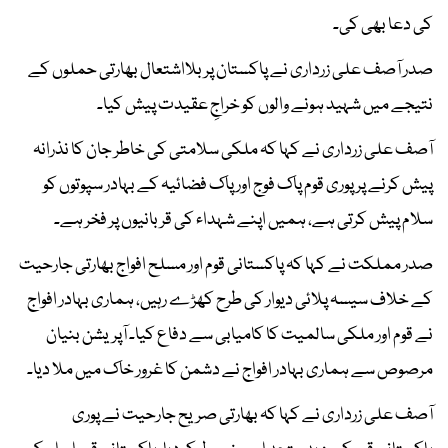
کی دعا بھی کی۔
صدر آصف علی زرداری نے پاکستان پر بلااشتعال بھارتی حملوں کے
نتیجے میں شہید ہونے والوں کو خراجِ عقیدت پیش کیا۔
آصف علی زرداری نے کہا کہ ملکی سلامتی کی خاطر جان کا نذرانہ
پیش کرنے پر پوری قوم پاک فوج اور پاک فضائیہ کے بہادر سپوتوں کو
سلام پیش کرتی ہے، ہمیں اپنے شہداء کی قربانیوں پر فخر ہے۔
صدر مملکت نے کہا کہ پاکستانی قوم اور مسلح افواج بھارتی جارحیت
کے خلاف سیسہ پلائی دیوار کی طرح کھڑے رہیں، ہماری بہادر افواج
نے قوم اور ملکی سالمیت کا کامیابی سے دفاع کیا۔ آپریشن بنیان
مرصوص سے ہماری بہادر افواج نے دشمن کا غرور خاک میں ملا دیا۔
آصف علی زرداری نے کہا کہ بھارتی صریح جارحیت نے پوری