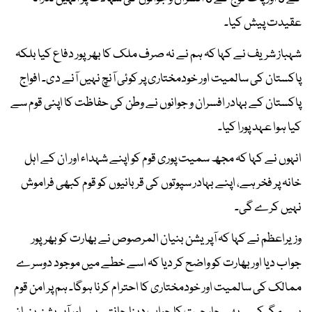
عقیدت پیش کیا۔
شہباز شریف نے کہا کہ ہم نے نہ صرف ملک کا بھرپور دفاع کیا بلکہ
پاکستان کی سالمیت اور خودمختاری پر کوئی آنچ نہیں آنے دی۔ افواج
پاکستان کے بہادر افسران و جوانوں نے وطن کی حفاظت کا اپنی قوم سے
کیا ہوا عہد پورا کیا۔
انہوں نے کہا کہ مجھ سمیت پوری قوم کو اپنے شہداء اور ان کے اہل
خانہ پر فخر ہے، اپنے بہادر سپوتوں کی قربانیوں کو قوم کبھی فراموش
نہیں کرے گی۔
وزیراعظم نے کہا کہ آپریشن بنیان المرصوص نے بھارت کو بھرپور
جواب دیا اور بھارت کو واضح کر دیا کہ اسے خطے میں موجود دوسرے
ممالک کی سالمیت اور خودمختاری کا احترام کرنا ہوگا۔ ہم پر امن قوم