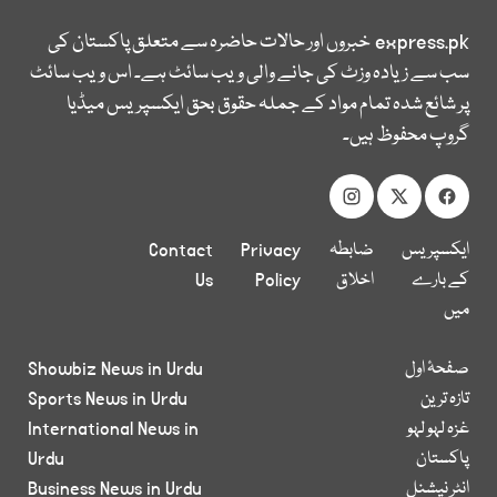
express.pk
خبروں اور حالات حاضرہ سے متعلق پاکستان کی
سب سے زیادہ وزٹ کی جانے والی ویب سائٹ ہے۔ اس ویب سائٹ
پر شائع شدہ تمام مواد کے جملہ حقوق بحق ایکسپریس میڈیا
گروپ محفوظ ہیں۔
ایکسپریس
ضابطہ
Privacy
Contact
کے بارے
اخلاق
Policy
Us
میں
صفحۂ اول
Showbiz News in Urdu
تازہ ترین
Sports News in Urdu
غزہ لہو لہو
International News in
پاکستان
Urdu
انٹر نیشنل
Business News in Urdu