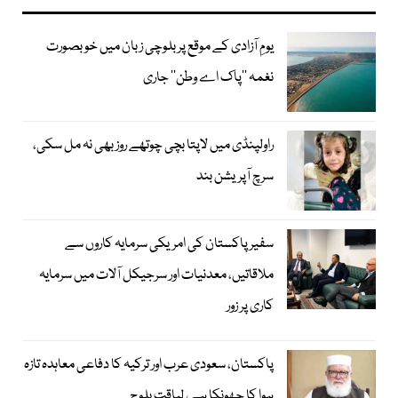
یومِ آزادی کے موقع پر بلوچی زبان میں خوبصورت
نغمہ ’’پاک اے وطن‘‘ جاری
راولپنڈی میں لاپتا بچی چوتھے روز بھی نہ مل سکی،
سرچ آپریشن بند
سفیر پاکستان کی امریکی سرمایہ کاروں سے
ملاقاتیں، معدنیات اور سرجیکل آلات میں سرمایہ
کاری پر زور
پاکستان، سعودی عرب اور ترکیہ کا دفاعی معاہدہ تازہ
ہوا کا جھونکا ہے، لیاقت بلوچ