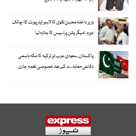
وزیر داخلہ محسن نقوی کا لاہور ایئر پورٹ کا اچانک
دورہ، امیگریشن پراسیس کا جائزہ لیا
پاکستان، سعودی عرب اور ترکیہ کا مکہ باہمی
دفاعی معاہدے کے بعد خصوصی نغمہ جاری