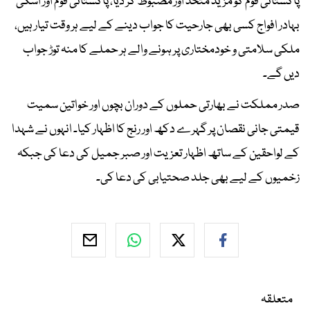
پاکستانی قوم کو مزید متحد اور مضبوط کر دیا، پاکستانی قوم اور اسکی
بہادر افواج کسی بھی جارحیت کا جواب دینے کے لیے ہر وقت تیار ہیں،
ملکی سلامتی و خودمختاری پر ہونے والے ہر حملے کا منہ توڑ جواب
دیں گے۔
صدر مملکت نے بھارتی حملوں کے دوران بچوں اور خواتین سمیت
قیمتی جانی نقصان پر گہرے دکھ اور رنج کا اظہار کیا۔ انہوں نے شہدا
کے لواحقین کے ساتھ اظہار تعزیت اور صبر جمیل کی دعا کی جبکہ
زخمیوں کے لیے بھی جلد صحتیابی کی دعا کی۔
متعلقہ