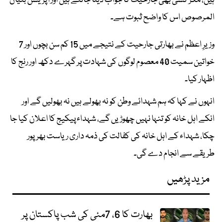
ہیں، مگر کسی بھی جارحیت کا جواب دینا جانتے ہیں اور آپریشن بنیان
المرصوص اس کا واضح ثبوت ہے۔
وزیرِ اعظم نے بھارتی جارحیت کے نتیجے میں 15 کم سن بچوں اور 7
خواتین سمیت 40 معصوم لوگوں کی شہادت پر گہرے دکھ اور رنج کا
اظہار کیا۔
انہوں نے کہا کہ ہم شہدائے وطن کو نہ بھولے ہیں نہ بھولیں گے اور
انکے اہل خانہ کو تنہا نہیں چھوڑیں گے، شہداء پیکیج کا اعلان کیا جا
چکا، شہداء کے اہل خانہ کی کفالت کی ذمہ داری ریاست بھرپور
طریقے سے انجام دے گی۔
مزید پڑھیں
بھارت کا 6، 7مئی کی شب پاکستان پر