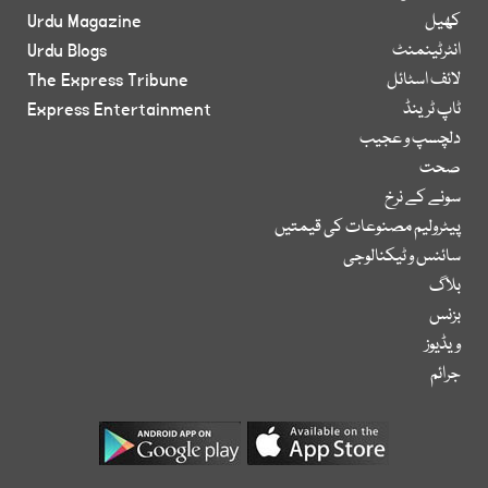
کھیل
Urdu Magazine
انٹرٹینمنٹ
Urdu Blogs
لائف اسٹائل
The Express Tribune
ٹاپ ٹرینڈ
Express Entertainment
دلچسپ و عجیب
صحت
سونے کے نرخ
پیٹرولیم مصنوعات کی قیمتیں
سائنس و ٹیکنالوجی
بلاگ
بزنس
ویڈیوز
جرائم