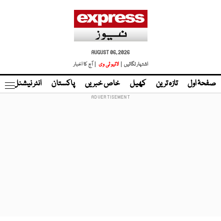
AUGUST 06, 2026
اشتہار لگائیں |
لائیو ٹی وی
| آج کا اخبار
صفحۂ اول
تازہ ترین
کھیل
خاص خبریں
پاکستان
انٹر نیشنل
ٹا