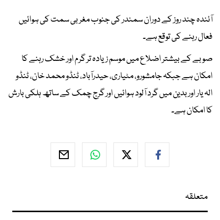
آئندہ چند روز کے دوران سمندر کی جنوب مغربی سمت کی ہوائیں
فعال رہنے کی توقع ہے۔
صوبے کے بیشتر اضلاع میں موسم زیادہ تر گرم اور خشک رہنے کا
امکان ہے جبکہ جامشورو، مٹیاری، حیدرآباد، ٹنڈو محمد خان، ٹنڈو
الہ یار اور بدین میں گرد آلود ہوائیں اور گرج چمک کے ساتھ ہلکی بارش
کا امکان ہے۔
متعلقہ