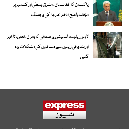
پاکستان کا افغانستان، مشرق وسطیٰ اور کشمیر پر
مؤقف واضح؛ دفتر خارجہ کی بریفنگ
لاہور ریلوے اسٹیشن پر صفائی کا بحران، تعفن، تاخیر
اور بند برقی زینوں سے مسافروں کی مشکلات بڑھ
گئیں