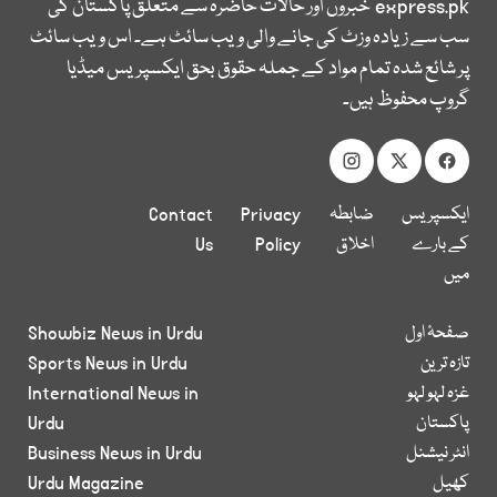
express.pk
خبروں اور حالات حاضرہ سے متعلق پاکستان کی
سب سے زیادہ وزٹ کی جانے والی ویب سائٹ ہے۔ اس ویب سائٹ
پر شائع شدہ تمام مواد کے جملہ حقوق بحق ایکسپریس میڈیا
گروپ محفوظ ہیں۔
ایکسپریس
ضابطہ
Privacy
Contact
کے بارے
اخلاق
Policy
Us
میں
صفحۂ اول
Showbiz News in Urdu
تازہ ترین
Sports News in Urdu
غزہ لہو لہو
International News in
پاکستان
Urdu
انٹر نیشنل
Business News in Urdu
کھیل
Urdu Magazine