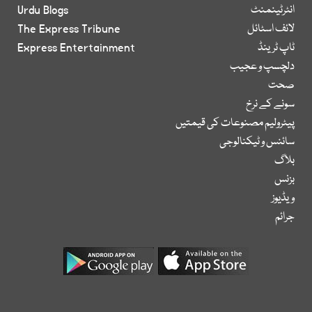
انٹرٹینمنٹ
Urdu Blogs
لائف اسٹائل
The Express Tribune
ٹاپ ٹرینڈ
Express Entertainment
دلچسپ و عجیب
صحت
سونے کے نرخ
پیٹرولیم مصنوعات کی قیمتیں
سائنس و ٹیکنالوجی
بلاگ
بزنس
ویڈیوز
جرائم