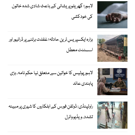
لاہور؛ گھریلو پریشانی کے باعث شادی شدہ خاتون
کی خودکشی
ہزارہ ایکسپریس ٹرین حادثہ؛ غفلت برتنے پر ڈرائیور اور
اسسٹنٹ معطل
لاہور پولیس کا خواتین سے متعلق نیا حکم نامہ، بڑی
پابندی عائد
راولپنڈی: ڈولفن فورس کے اہلکاروں کا شہری پر مبینہ
تشدد، ویڈیو وائرل