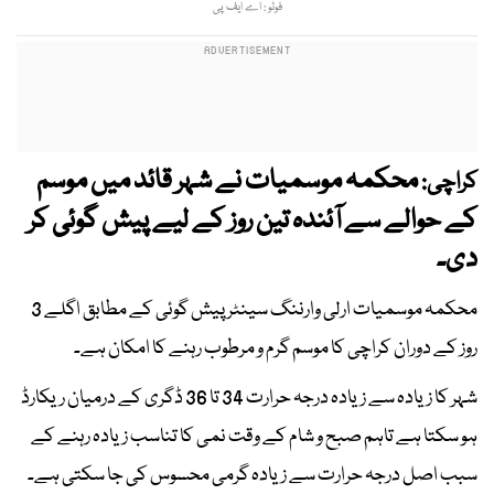
فوٹو : اے ایف پی
محکمہ موسمیات نے شہر قائد میں موسم
کراچی:
کے حوالے سے آئندہ تین روز کے لیے پیش گوئی کر
دی۔
محکمہ موسمیات ارلی وارننگ سینٹر پیش گوئی کے مطابق اگلے 3
روز کے دوران کراچی کا موسم گرم و مرطوب رہنے کا امکان ہے۔
شہر کا زیادہ سے زیادہ درجہ حرارت 34 تا 36 ڈگری کے درمیان ریکارڈ
ہو سکتا ہے تاہم صبح و شام کے وقت نمی کا تناسب زیادہ رہنے کے
سبب اصل درجہ حرارت سے زیادہ گرمی محسوس کی جا سکتی ہے۔