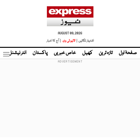
AUGUST 09, 2026
اشتہار لگائیں |
لائیو ٹی وی
| آج کا اخبار
صفحۂ اول
تازہ ترین
کھیل
خاص خبریں
پاکستان
انٹر نیشنل
ٹا