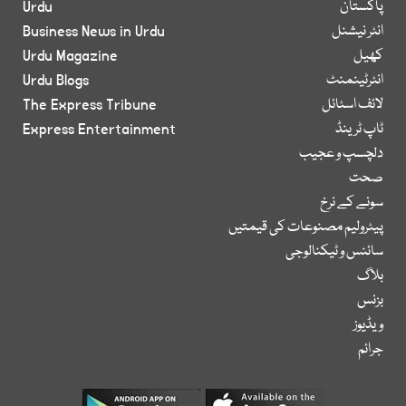
پاکستان
Urdu
انٹر نیشنل
Business News in Urdu
کھیل
Urdu Magazine
انٹرٹینمنٹ
Urdu Blogs
لائف اسٹائل
The Express Tribune
ٹاپ ٹرینڈ
Express Entertainment
دلچسپ و عجیب
صحت
سونے کے نرخ
پیٹرولیم مصنوعات کی قیمتیں
سائنس و ٹیکنالوجی
بلاگ
بزنس
ویڈیوز
جرائم