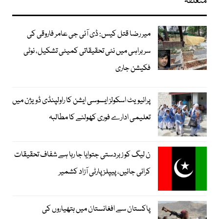
متعلقہ
میر رضا قتل کیس: ڈی آئی جی عامر فاروقی کی
سربراہی میں نئی تحقیقاتی کمیٹی تشکیل، نوٹی
فکیشن جاری
پرائیویٹ اسکولز ایسوسی ایشن کا راولپنڈی ڈویژن میں
تعلیمی ادارے فوری کھولنے کا مطالبہ
ن لیگ کو زبردستی جتوایا جا رہا ہے شفاف تحقیقات
کرائی جائیں، پیپلز پارٹی آزاد کشمیر
پاکستان سے افغانستان میں ہتھیاروں کی