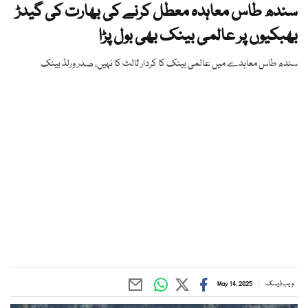
سندھ طاس معاہدہ معطل کرنے کی بھارت کی گیدڑ
بھبکیوں پر عالمی بینک بھی بول پڑا
سندھ طاس معاہدے میں عالمی بینک کا کردار ثالث کا نہیں، صدر ورلڈ بینک
ویب ڈیسک
May 14, 2025