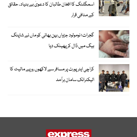
اسمگلنگ کا افغان طالبان کا دعویٰ بے بنیاد، حقائق
کے منافی قرار
گجرات؛ نومولود جڑواں بہن بھائی کو ماں نے شاپنگ
بیگ میں ڈال کر پھینک دیا
کراچی ایئرپورٹ پر مسافر سے لاکھوں روپے مالیت کا
الیکٹرانک سامان برآمد