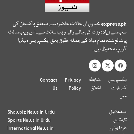
express.pk
خبروں اور حالات حاضرہ سے متعلق پاکستان کی
سب سے زیادہ وزٹ کی جانے والی ویب سائٹ ہے۔ اس ویب سائٹ
پر شائع شدہ تمام مواد کے جملہ حقوق بحق ایکسپریس میڈیا
گروپ محفوظ ہیں۔
ایکسپریس
ضابطہ
Privacy
Contact
کے بارے
اخلاق
Policy
Us
میں
صفحۂ اول
Showbiz News in Urdu
تازہ ترین
Sports News in Urdu
غزہ لہو لہو
International News in