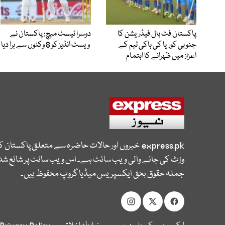
پاکستان فٹ بال فیڈریشن کا
دوسرا ٹیسٹ میچ: پاکستان نے
جنوبی کوریا کی ہاکی ٹیم کے
ویسٹ انڈیز کو 8 وکٹوں سے ہرا دیا
اعزاز میں ظہرانے کا اہتمام
express.pk
خبروں اور حالات حاضرہ سے متعلق پاکستان 
وزٹ کی جانے والی ویب سائٹ ہے۔ اس ویب سائٹ پر شائع شدہ
جملہ حقوق بحق ایکسپریس میڈیا گروپ محفوظ ہیں۔