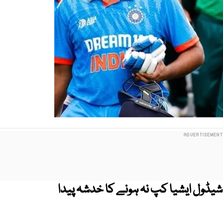
یڈول ایشیا کپ نہ ہونے کا خدشہ پیدا