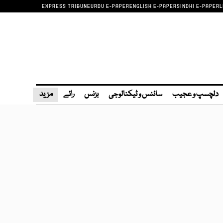
EXPRESS TRIBUNE
URDU E-PAPER
ENGLISH E-PAPER
SINDHI E-PAPER
L
دلچسپ و عجیب
سائنس و ٹیکنالوجی
بزنس
رائے
مزید