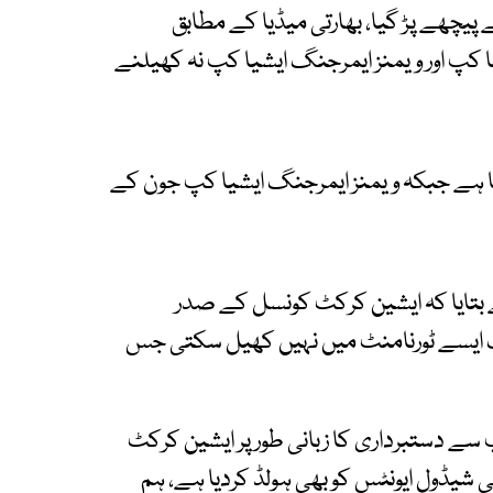
 پیچھے پڑ گیا، بھارتی میڈیا کے مطابق
کپ اور ویمنز ایمرجنگ ایشیا کپ نہ کھیلنے
نا ہے جبکہ ویمنز ایمرجنگ ایشیا کپ جون کے
سے بتایا کہ ایشین کرکٹ کونسل کے صدر
یک ایسے ٹورنامنٹ میں نہیں کھیل سکتی جس
 سے دستبرداری کا زبانی طور پر ایشین کرکٹ
شیڈول ایونٹس کو بھی ہولڈ کردیا ہے، ہم