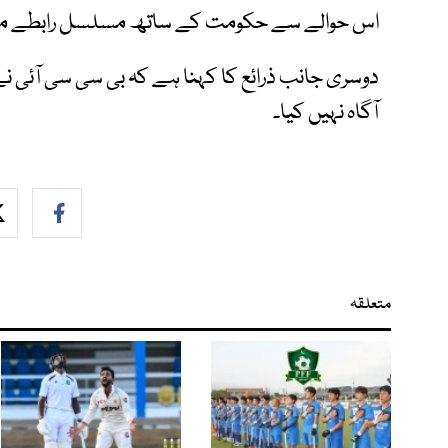
اس حوالے سے حکومت کے ساتھ مسلسل رابطے می
دوسری جانب ذرائع کا کہنا ہے کہ بی سی سی آئی ن
آگاہ نہیں کیا۔
متعلقہ