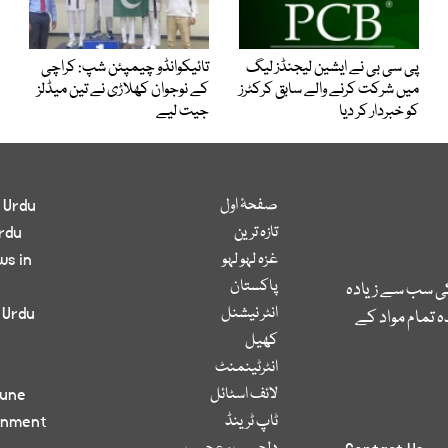
پی سی بی نے ایشین لیجنڈز لیگ
تائیکوانڈو چیمپئن شپ: کراچی
میں شرکت کرنے والے سابق کرکٹرز
کے نوجوان کھلاڑی نے تین میڈلز
کو خبردار کر دیا
جیت لیے
صفحۂ اول
 Urdu
تازہ ترین
rdu
غزہ لہو لہو
ws in
پاکستان
کی سب سے زیادہ
انٹر نیشنل
 Urdu
 تمام مواد کے
کھیل
انٹرٹینمنٹ
لائف اسٹائل
bune
ٹاپ ٹرینڈ
inment