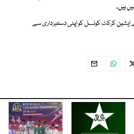
ں ہیں۔
ے ایشین کرکٹ کونسل کو اپنی دستبرداری سے