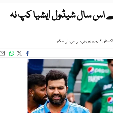
 اس سال شیڈول ایشیا کپ نہ
تان کے وزیر ہیں، بی سی سی آئی اہلکار