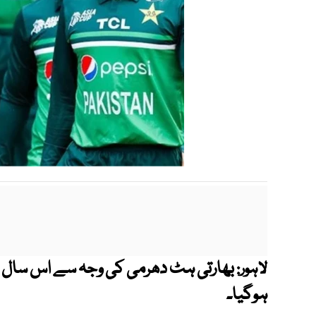
بھارتی ہٹ دھرمی کی وجہ سے اس سال ش
لاہور:
ہوگیا۔