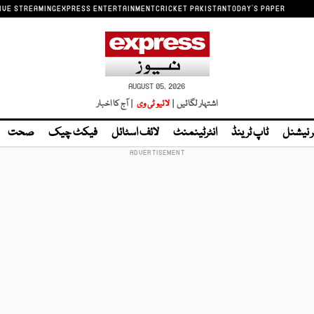
IVE STREAMING
EXPRESS ENTERTAINMENT
CRICKET PAKISTAN
TODAY'S PAPER
AUGUST 05, 2026
اشتہار لگائیں |
لائیو ٹی وی
| آج کا اخبار
ر نیشنل
ٹاپ ٹرینڈ
انٹرٹینمنٹ
لائف اسٹائل
فیکٹ چیک
صحت