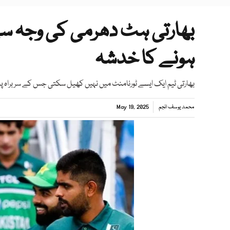
بھارتی ہٹ دھرمی کی وجہ سے
ہونے کا خدشہ
بھارتی ٹیم ایک ایسے ٹورنامنٹ میں نہیں کھیل سکتی جس کے سربراہ پاکس
محمد یوسف انجم
May 19, 2025