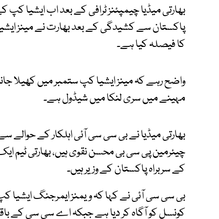
بھارتی میڈیا چیمپئنز ٹرافی کے بعد اب ایشیا کپ کے
پاکستان سے کشیدگی کے بعد بھارت نے مینز ایشیا 
کا فیصلہ کیا ہے۔
واضح رہے کہ مینز ایشیا کپ ستمبر میں کھیلا جا
مہینے میں سری لنکا میں شیڈول ہے۔
بھارتی میڈیا نے بی سی سی آئی اہلکار کے حوالے 
چیئرمین پی سی بی محسن نقوی ہیں، بھارتی ٹیم ا
کے سربراہ پاکستان کے وزیر ہیں۔
بی سی سی آئی نے کہا کہ ویمنز ایمرجنگ ایشیا کپ
کونسل کو آگاہ کر دیا ہے جبکہ اے سی سی کے باقی 