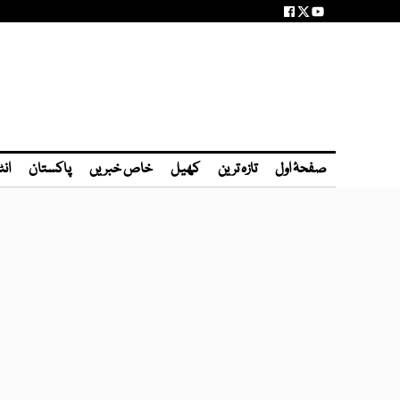
صفحۂ اول
تازہ ترین
کھیل
خاص خبریں
پاکستان
انٹ