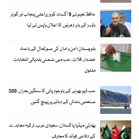
حافظ نعیم نے 9 اگست کو وزیراعلیٰ پنجاب اور گورنر
ہاؤسز کے باہر دھرنوں کا اعلان واپس لے لیا
بلوچستان؛ امن و امان کی صورتحال کے باعث
خضدار، قلات، حب میں ضمنی بلدیاتی انتخابات
ملتوی
حب ڈیم بھرنے کے باوجود پانی کا سنگین بحران، 300
صنعتیں بندش کے دہانے پر پہنچ گئیں
بھارتی میڈیا پاکستان، سعودی عرب، ترکیہ معاہدے
کے دفاعی فوائد کا معترف