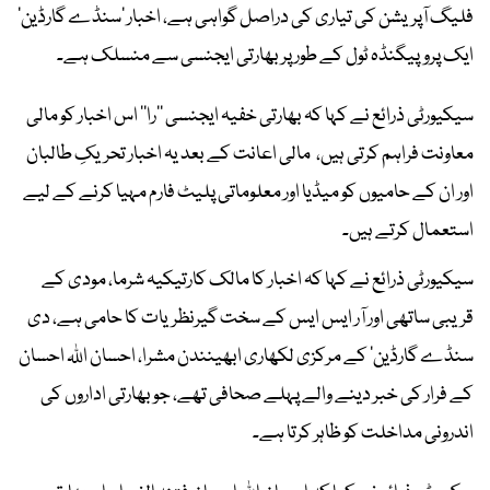
فلیگ آپریشن کی تیاری کی دراصل گواہی ہے، اخبار 'سنڈے گارڈین'
ایک پروپیگنڈہ ٹول کے طور پر بھارتی ایجنسی سے منسلک ہے۔
سیکیورٹی ذرائع نے کہا کہ بھارتی خفیہ ایجنسی ’’را‘‘ اس اخبار کو مالی
معاونت فراہم کرتی ہیں، مالی اعانت کے بعد یہ اخبار تحریکِ طالبان
اور ان کے حامیوں کو میڈیا اور معلوماتی پلیٹ فارم مہیا کرنے کے لیے
استعمال کرتے ہیں۔
سیکیورٹی ذرائع نے کہا کہ اخبار کا مالک کارتیکیہ شرما، مودی کے
قریبی ساتھی اور آر ایس ایس کے سخت گیرنظریات کا حامی ہے، دی
سنڈے گارڈین’ کے مرکزی لکھاری ابھینندن مشرا، احسان اللہ احسان
کے فرار کی خبر دینے والے پہلے صحافی تھے، جو بھارتی اداروں کی
اندرونی مداخلت کو ظاہر کرتا ہے۔