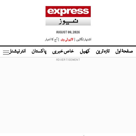
AUGUST 08, 2026
اشتہار لگائیں |
لائیو ٹی وی
| آج کا اخبار
صفحۂ اول
تازہ ترین
کھیل
خاص خبریں
پاکستان
انٹر نیشنل
ٹا