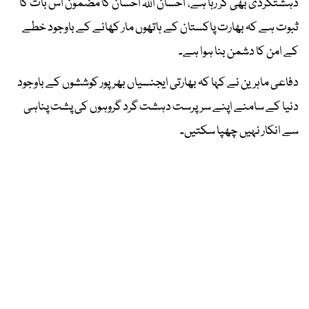
دہشتگردی بھی کر رہا ہے، احسان اللہ احسان کا مضمون اس بات کا
ثبوت ہے کہ بھارت پاکستان کے ہاتھوں مار کھانے کے باوجود خطے
کے امن کا دشمن بنا ہوا ہے۔
دفاعی ماہرین نے کہا کہ بھارتی ایجنسیاں بھرپور کوششوں کے باوجود
دنیا کے سامنے اپنے سرپرست دہشت گرد گروہوں کی پشت پناہی
سے انکار نہیں چھپا سکتیں۔