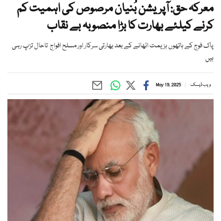
معرکہ حق: آپریشن بُنیان مرصوص کی اہمیت کم
کرنے کیلئے بھارت کا بڑا منصوبہ بے نقاب
پاک فوج کے ہاتھوں ہزیمت اٹھانے کے بعد بھارتی سرکار اور مسلح افواج تاحال تڑپ رہی
ہیں
ویب ڈیسک
May 19, 2025