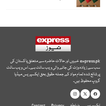
express.pk
خبروں اور حالات حاضرہ سے متعلق پاکستان کی
سب سے زیادہ وزٹ کی جانے والی ویب سائٹ ہے۔ اس ویب سائٹ
پر شائع شدہ تمام مواد کے جملہ حقوق بحق ایکسپریس میڈیا
گروپ محفوظ ہیں۔
ایکسپریس
ضابطہ
Privacy
Contact