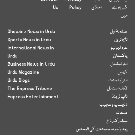
کے بارے
اخلاق
Policy
Us
میں
صفحۂ اول
Showbiz News in Urdu
تازہ ترین
Sports News in Urdu
غزہ لہو لہو
International News in
پاکستان
Urdu
انٹر نیشنل
Business News in Urdu
کھیل
Urdu Magazine
انٹرٹینمنٹ
Urdu Blogs
لائف اسٹائل
The Express Tribune
ٹاپ ٹرینڈ
Express Entertainment
دلچسپ و عجیب
صحت
سونے کے نرخ
پیٹرولیم مصنوعات کی قیمتیں