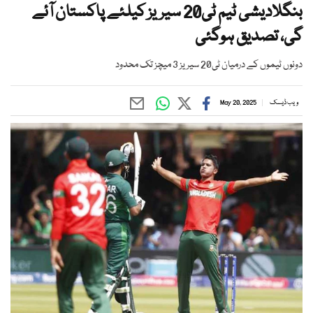
بنگلادیشی ٹیم ٹی20 سیریز کیلئے پاکستان آئے
گی، تصدیق ہوگئی
دونوں ٹیموں کے درمیان ٹی20 سیریز 3 میچز تک محدود
ویب ڈیسک
May 20, 2025