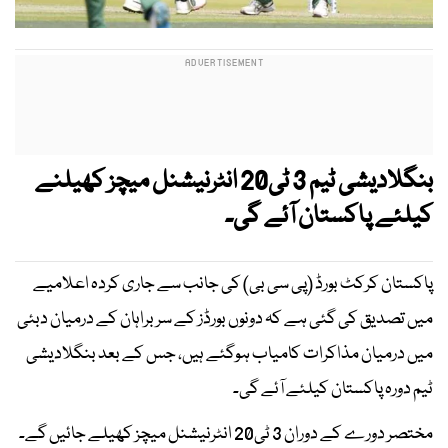
بنگلادیشی ٹیم 3 ٹی20 انٹرنیشنل میچز کھیلنے
کیلئے پاکستان آئے گی۔
پاکستان کرکٹ بورڈ (پی سی بی) کی جانب سے جاری کردہ اعلامیے
میں تصدیق کی گئی ہے کہ دونوں بورڈز کے سربراہان کے درمیان دبئی
میں درمیان مذاکرات کامیاب ہوگئے ہیں، جس کے بعد بنگلادیشی
ٹیم دورہ پاکستان کیلئے آئے گی۔
مختصر دورے کے دوران 3 ٹی20 انٹرنیشنل میچز کھیلے جائیں گے۔