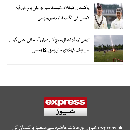
پاکستان کیخلاف ٹیسٹ سیریز، اولی پوپ اور ڈین
لارنس کی انگلینڈ ٹیم میں واپسی
تھائی لینڈ: فٹبال میچ کے دوران آسمانی بجلی گرنے
سے ایک کھلاڑی جاں بحق، 12 زخمی
express.pk
خبروں اور حالات حاضرہ سے متعلق پاکستان کی