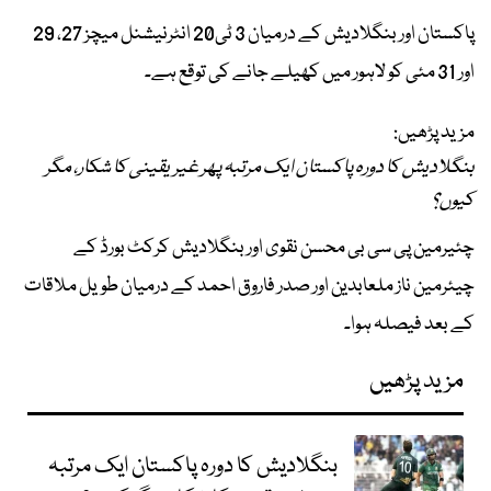
پاکستان اور بنگلادیش کے درمیان 3 ٹی20 انٹرنیشنل میچز 27، 29
اور 31 مئی کو لاہور میں کھیلے جانے کی توقع ہے۔
مزید پڑھیں:
بنگلادیش کا دورہ پاکستان ایک مرتبہ پھر غیریقینی کا شکار، مگر
کیوں؟
چئیرمین پی سی بی محسن نقوی اور بنگلادیش کرکٹ بورڈ کے
چیئرمین ناز ملعابدین اور صدر فاروق احمد کے درمیان طویل ملاقات
کے بعد فیصلہ ہوا۔
مزید پڑھیں
بنگلادیش کا دورہ پاکستان ایک مرتبہ