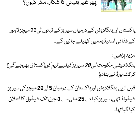
پھر غیریقینی کا شکار، مگر کیوں؟
پاکستان اور بنگادیش کے درمیان سیریز کے تینوں ٹی20 میچز لاہور
کے قذافی اسٹیڈیم میں کھیلے جائیں گے۔
مزید پڑھیں:
بنگلادیشی حکومت ٹی 20 سیریز کیلیے ٹیم کو پاکستان بھیجے گی؟
کرکٹ بورڈ نے بتادیا
قبل ازیں بنگلادیش اور پاکستان کے درمیان 5 ٹی20 میچز کی سیریز
شیڈولڈ تھی، سیریز کیلئے 25 مئی سے 3 جون تک شیڈول کا اعلان
کیا گیا تھا۔