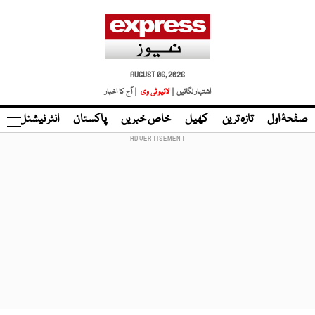
AUGUST 06, 2026
اشتہار لگائیں |
لائیو ٹی وی
| آج کا اخبار
صفحۂ اول
تازہ ترین
کھیل
خاص خبریں
پاکستان
انٹر نیشنل
ٹا