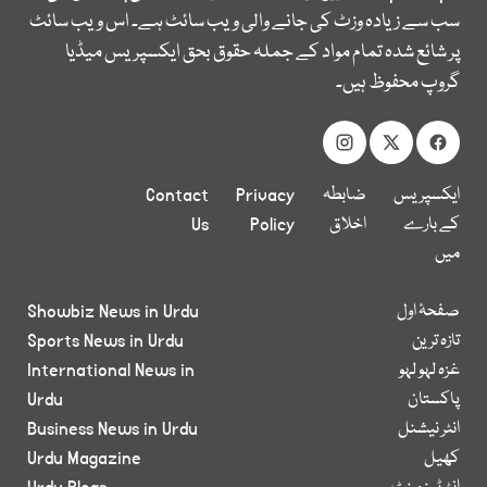
سب سے زیادہ وزٹ کی جانے والی ویب سائٹ ہے۔ اس ویب سائٹ
پر شائع شدہ تمام مواد کے جملہ حقوق بحق ایکسپریس میڈیا
گروپ محفوظ ہیں۔
ایکسپریس
ضابطہ
Privacy
Contact
کے بارے
اخلاق
Policy
Us
میں
صفحۂ اول
Showbiz News in Urdu
تازہ ترین
Sports News in Urdu
غزہ لہو لہو
International News in
پاکستان
Urdu
انٹر نیشنل
Business News in Urdu
کھیل
Urdu Magazine