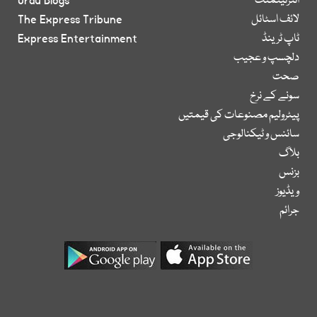
انٹرٹینمنٹ
Urdu Blogs
لائف اسٹائل
The Express Tribune
ٹاپ ٹرینڈ
Express Entertainment
دلچسپ و عجیب
صحت
سونے کے نرخ
پیٹرولیم مصنوعات کی قیمتیں
سائنس و ٹیکنالوجی
بلاگ
بزنس
ویڈیوز
جرائم