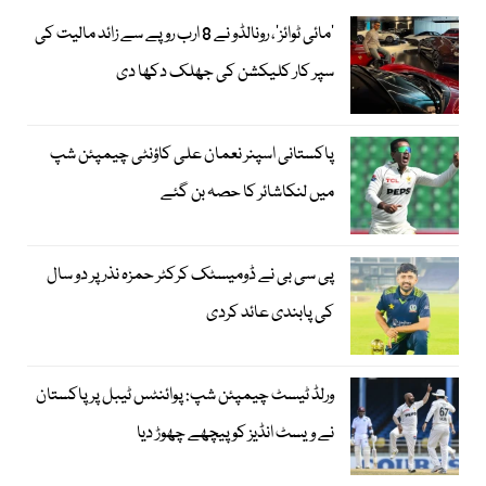
’مائی ٹوائز‘، رونالڈو نے 8 ارب روپے سے زائد مالیت کی
سپر کار کلیکشن کی جھلک دکھا دی
پاکستانی اسپنر نعمان علی کاؤنٹی چیمپئن شپ
میں لنکاشائر کا حصہ بن گئے
پی سی بی نے ڈومیسٹک کرکٹر حمزہ نذر پر دو سال
کی پابندی عائد کردی
ورلڈ ٹیسٹ چیمپئن شپ: پوائنٹس ٹیبل پر پاکستان
نے ویسٹ انڈیز کو پیچھے چھوڑ دیا