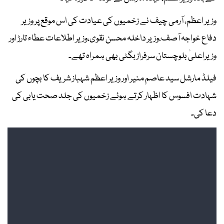
وزیر اعظم، آرمی چیف نے زخمیوں کی عیادت کی اس موقع پر وزیر
دفاع خواجہ آصف،وزیر داخلہ محسن نقوی،وزیر اطلاعات عطاء تارڑ اور
وزیراعلیٰ بلوچستان سرفراز بگٹی بھی ہمراہ تھے۔
فیلڈ مارشل سید عاصم منیر اور وزیر اعظم شہباز شریف کا بچوں کی
شہادت افسوس کا اظہار کرتے ہوئے زخمیوں کی جلد صحت یابی کی
دعا کی۔