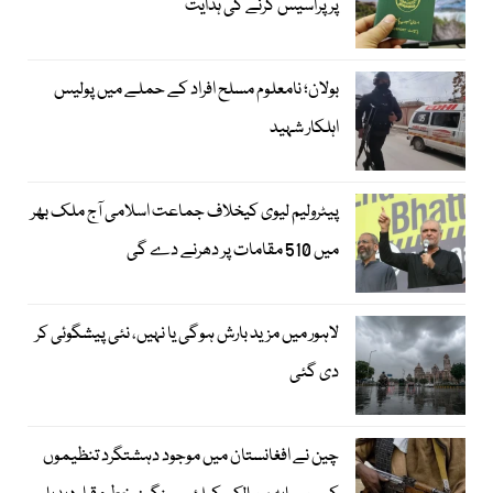
پر پراسیس کرنے کی ہدایت
بولان؛ نامعلوم مسلح افراد کے حملے میں پولیس
اہلکار شہید
پیٹرولیم لیوی کیخلاف جماعت اسلامی آج ملک بھر
میں 510 مقامات پر دھرنے دے گی
لاہور میں مزید بارش ہوگی یا نہیں، نئی پیشگوئی کر
دی گئی
چین نے افغانستان میں موجود دہشتگرد تنظیموں