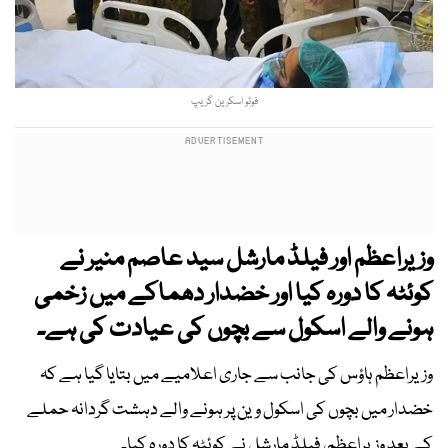
فوٹو اسکرین گریپ
وزیراعظم اور فیلڈ مارشل سید عاصم منیر نے
کوئٹہ کا دورہ کیا اور خضدار دھماکے میں زخمی
ہونے والے اسکول سے بچوں کی عیادت کی ہے۔
وزیراعظم ہاؤس کی جانب سے جاری اعلامیے میں بتایا گیا ہے کہ
خضدار میں بچوں کی اسکول وین پر ہونے والے دہشت گردانہ حملے
کے بعد وزیراعظم، فیلڈ مارشل نے کوئٹہ کا دورہ کیا۔