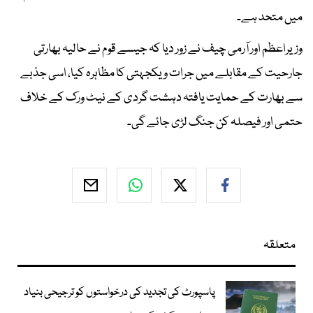
میں متحد ہے۔
وزیراعظم اور آرمی چیف نے زور دیا کہ جیسے قوم نے حالیہ بھارتی
جارحیت کے مقابلے میں جرات و یکجہتی کا مظاہرہ کیا، اسی جذبے
سے بھارت کے حمایت یافتہ دہشت گردی کے نیٹ ورک کے خلاف
حتمی اور فیصلہ کن جنگ لڑی جائے گی۔
متعلقہ
پاسپورٹ کی تجدید کی درخواستوں کو ترجیحی بنیاد