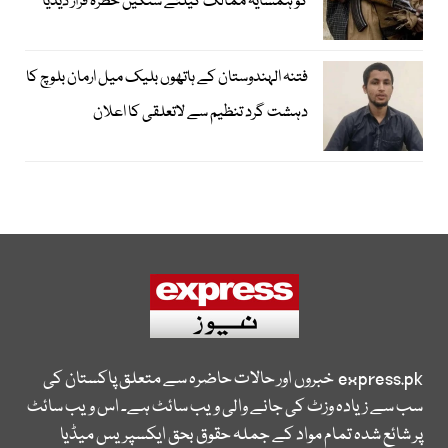
کو ہمسایہ ممالک کیلئے سنگین خطرہ قرار دیدیا
فتنہ الہندوستان کے ہاتھوں بلیک میل ارمان بلوچ کا
دہشت گرد تنظیم سے لاتعلقی کا اعلان
express.pk
خبروں اور حالات حاضرہ سے متعلق پاکستان کی
سب سے زیادہ وزٹ کی جانے والی ویب سائٹ ہے۔ اس ویب سائٹ
پر شائع شدہ تمام مواد کے جملہ حقوق بحق ایکسپریس میڈیا