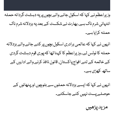
وزیراعظم نے کہا کہ اسکول جانے والے بچوں پر یہ دہشت گردانہ حملہ
انتہائی شرم ناک ہے، بھارت نے شکست کے بعد یہ بزدلانہ شرم ناک
حملہ کرایا ہے۔
انہوں نے کہا کہ عالمی برادری اسکول بچوں پر کئے جانے والے بزدلانہ
حملہ کا نوٹس لے۔ وزیراعظم کا کہنا تھا کہ پوری قوم دہشت گردی
کے خاتمہ کے لئے افواج پاکستان، قانون نافذ کرنے والے اداروں کے
ساتھ کھڑی ہے۔
انہوں نے کہا کہ ایسے بزدلانہ حملوں سے بلوچوں اور پٹھانوں کے
حوصلے پست نہیں کئے جاسکتے۔
مزید پڑھیں