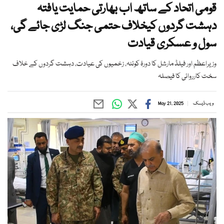
قومی اتحاد کے ساتھ اب بھارتی حمایت یافتہ
دہشت گردوں کیخلاف حتمی جنگ لڑی جائے گی،
سول و عسکری قیادت
وزیراعظم اور فیلڈ مارشل کا دورۂ کوئٹہ، زخمیوں کی عیادت، دہشت گردوں کے خلاف
سخت کارروائی کا فیصلہ
ویب ڈیسک
May 21, 2025