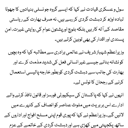
سول و عسکری قیادت نے کہا کہ ایسے گروہ جو نسلی بنیادوں کا جھوٹا
لبادہ اوڑھ کر دہشت گردی کر رہے ہیں، نہ صرف بھارت کے ریاستی
مقاصد کے آلہ کار ہیں بلکہ بلوچ اور پشتون عوام کی روایتی غیرت، امن
پسندی اور اقدار کی بھی توہین کرتے ہیں۔
وزیراعظم شہباز شریف نے عالمی برادری سے مطالبہ کیا کہ وہ بچوں
کو نشانہ بنانے جیسے غیر انسانی فعل کی شدید مذمت کرے اور
بھارت کی جانب سے دہشت گردی کو بطور خارجہ پالیسی استعمال
کرنے کے رجحان کا نوٹس لے۔
انہوں نے کہا کہ پاکستان کی سیکیورٹی فورسز اور قانون نافذ کرنے والے
ادارے اس بربریت میں ملوث عناصر کو انصاف کے کٹہرے میں
لائیں گے۔ وزیراعظم نے کہا کہ پوری قوم اپنی مسلح افواج اور اداروں کے
ساتھ یکجہتی میں کھڑی ہے اور دہشت گردی کے خاتمے کے عزم