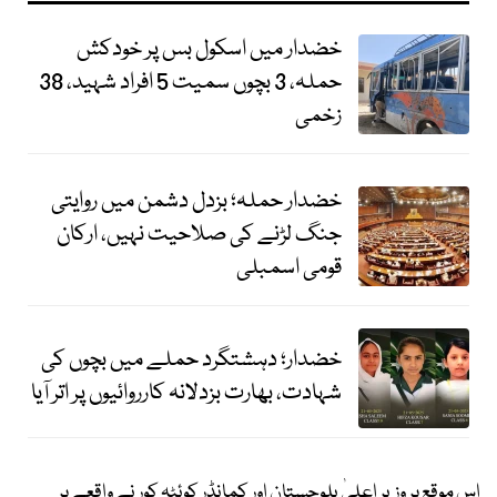
خضدار میں اسکول بس پر خودکش
حملہ، 3 بچوں سمیت 5 افراد شہید، 38
زخمی
خضدار حملہ؛ بزدل دشمن میں روایتی
جنگ لڑنے کی صلاحیت نہیں، ارکان
قومی اسمبلی
خضدار؛ دہشتگرد حملے میں بچوں کی
شہادت، بھارت بزدلانہ کارروائیوں پر اتر آیا
اس موقع پر وزیر اعلیٰ بلوچستان اور کمانڈر کوئٹہ کور نے واقعے پر