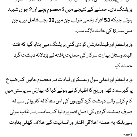
بریفنگ دی۔ حملے کے نتیجے میں 3 معصوم بچے اور 2 جوان شہید
ہوئے جبکہ 53 افراد زخمی ہوئے، جن میں 39 بچے شامل ہیں، جن
میں سے 8 کی حالت نازک ہے۔
وزیراعظم اور فیلڈمارشل کو دی گئی بریفنگ میں بتایا گیا کہ فتنہ
الہندوستان بھارت سرکار کی حمایت یافتہ نے بزدلانہ دہشت گرد
حملہ کیا۔
وزیراعظم اور اعلیٰ سول و عسکری قیادت نے معصوم جانوں کے ضیاع
پر گہرے دکھ اور رنج کا اظہار کرتے ہوئے کہا کہ بھارتی سرپرستی میں
کام کرنے والے دہشت گرد گروہوں کی اس سفاکانہ کارروائی سے نہ
صرف دہشت گردی کی اصل تصویر دنیا کے سامنے بے نقاب ہوئی
ہے بلکہ یہ حملہ اخلاقی اقدار اور انسانیت کے خلاف کھلی بغاوت
ہے۔