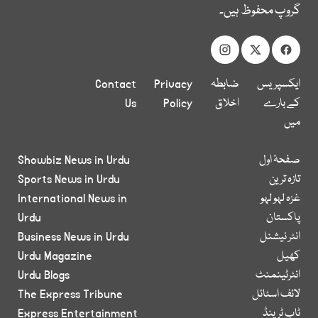
گروپ محفوظ ہیں۔
ایکسپریس
ضابطہ
Privacy
Contact
کے بارے
اخلاق
Policy
Us
میں
صفحۂ اول
Showbiz News in Urdu
تازہ ترین
Sports News in Urdu
غزہ لہو لہو
International News in
پاکستان
Urdu
انٹر نیشنل
Business News in Urdu
کھیل
Urdu Magazine
انٹرٹینمنٹ
Urdu Blogs
لائف اسٹائل
The Express Tribune
ٹاپ ٹرینڈ
Express Entertainment