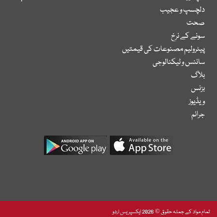
دلچسپ و عجیب
صحت
سونے کے نرخ
پیٹرولیم مصنوعات کی قیمتیں
سائنس و ٹیکنالوجی
بلاگ
بزنس
ویڈیوز
جرائم
تمام مواد کے جملہ حقوق © 2026 ایکسپریس اردو