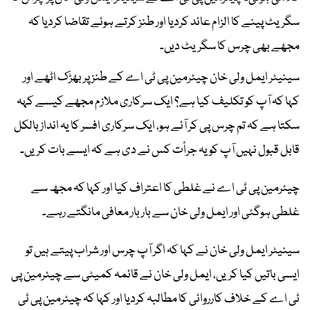
سگریٹ پینے کا الزام عائد کردیا اور طنز کرتے ہوئے تقاضا کردیا کہ
مجھے بھی چرس کا سگریٹ دیں۔
سینیٹر ایمل ولی خان چیئرمین پی ٹی اے کے طنز پر بھڑک اٹھے اور
کہا کہ آپ کو تکلیف کیا ہے؟ ایک سرکاری ملازم مجھے کیسے کہہ
سکتا ہے کہ تم چرس پی کر آئے ہو، ایک سرکاری افسر کا یہ انداز بالکل
قابل قبول نہیں آپ کو یہ جرأت کس نے دی ہے کہ ایسے بات کریں۔
چیئرمین پی ٹی اے نے غلطی کا اعتراف کیا اور کہا کہ مجھ سے
غلطی ہوگئی اور ایمل ولی خان سے بار بار معافی مانگتے رہے۔
سینیٹر ایمل ولی خان نے کہا کہ اگر آپ چرس اور شراب پیتے ہیں تو
ایسی باتیں کیا کریں، ایمل ولی خان نے قائمہ کمیٹی سے چیئرمین پی
ٹی اے کے خلاف کارروائی کا مطالبہ کردیا اور کہا کہ چیئرمین پی ٹی