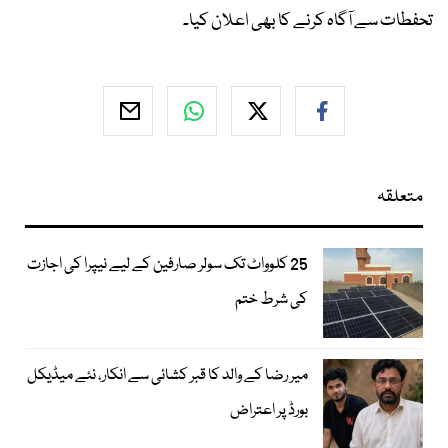
تحفطات سے آگاہ کرنے کا بھی اعلان کیا۔
متعلقہ
25 کلوواٹ تک سولر صارفین کے لیے نیپرا کی اجازت
کی شرط ختم
میر رضا کے والد کا قبر کشائی سے انکار، نئے میڈیکل
بورڈ پر اعتراض