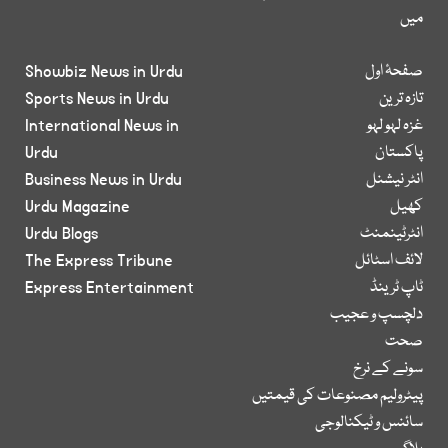
میں
صفحۂ اول
Showbiz News in Urdu
تازہ ترین
Sports News in Urdu
غزہ لہو لہو
International News in
پاکستان
Urdu
انٹر نیشنل
Business News in Urdu
کھیل
Urdu Magazine
انٹرٹینمنٹ
Urdu Blogs
لائف اسٹائل
The Express Tribune
ٹاپ ٹرینڈ
Express Entertainment
دلچسپ و عجیب
صحت
سونے کے نرخ
پیٹرولیم مصنوعات کی قیمتیں
سائنس و ٹیکنالوجی