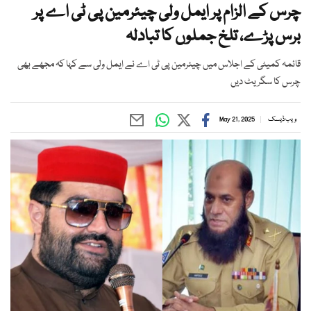
چرس کے الزام پر ایمل ولی چیئرمین پی ٹی اے پر
برس پڑے، تلخ جملوں کا تبادلہ
قائمہ کمیٹی کے اجلاس میں چیئرمین پی ٹی اے نے ایمل ولی سے کہا کہ مجھے بھی
چرس کا سگریٹ دیں
ویب ڈیسک
May 21, 2025