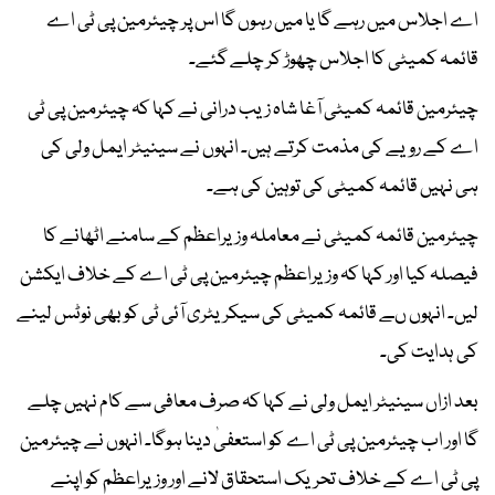
اے اجلاس میں رہے گا یا میں رہوں گا اس پر چیئرمین پی ٹی اے
قائمہ کمیٹی کا اجلاس چھوڑ کر چلے گئے۔
چیئرمین قائمہ کمیٹی آغا شاہ زیب درانی نے کہا کہ چیئرمین پی ٹی
اے کے رویے کی مذمت کرتے ہیں۔ انہوں نے سینیٹر ایمل ولی کی
ہی نہیں قائمہ کمیٹی کی توہین کی ہے۔
چیئرمین قائمہ کمیٹی نے معاملہ وزیراعظم کے سامنے اٹھانے کا
فیصلہ کیا اور کہا کہ وزیراعظم چیئرمین پی ٹی اے کے خلاف ایکشن
لیں۔ انہوں ںے قائمہ کمیٹی کی سیکریٹری آئی ٹی کو بھی نوٹس لینے
کی ہدایت کی۔
بعد ازاں سینیٹر ایمل ولی نے کہا کہ صرف معافی سے کام نہیں چلے
گا اور اب چیئرمین پی ٹی اے کو استعفیٰ دینا ہوگا۔ انہوں نے چیئرمین
پی ٹی اے کے خلاف تحریک استحقاق لانے اور وزیراعظم کو اپنے