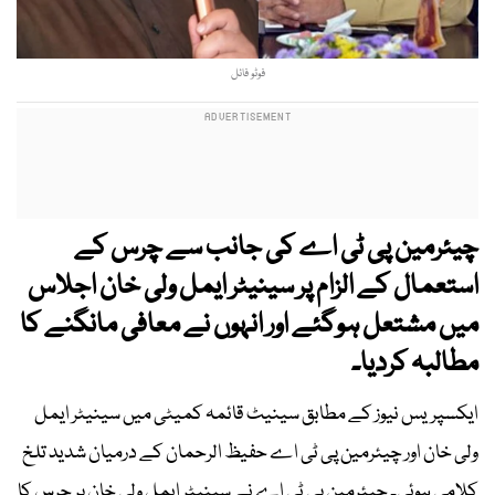
فوٹو فائل
چیئرمین پی ٹی اے کی جانب سے چرس کے
استعمال کے الزام پر سینیٹر ایمل ولی خان اجلاس
میں مشتعل ہوگئے اور انہوں نے معافی مانگنے کا
مطالبہ کردیا۔
ایکسپریس نیوز کے مطابق سینیٹ قائمہ کمیٹی میں سینیٹر ایمل
ولی خان اور چیئرمین پی ٹی اے حفیظ الرحمان کے درمیان شدید تلخ
کلامی ہوئی۔ چیئرمین پی ٹی اے نے سینیٹر ایمل ولی خان پر چرس کا