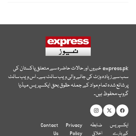
express.pk
خبروں اور حالات حاضرہ سے متعلق پاکستان کی
سب سے زیادہ وزٹ کی جانے والی ویب سائٹ ہے۔ اس ویب سائٹ
پر شائع شدہ تمام مواد کے جملہ حقوق بحق ایکسپریس میڈیا
گروپ محفوظ ہیں۔
ایکسپریس
ضابطہ
Privacy
Contact
کے بارے
اخلاق
Policy
Us