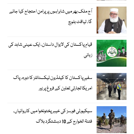
آج ملک بھر میں شاہراہوں پر پرامن احتجاج کیا جائے
گا، لیاقت بلوچ
قیامِ پاکستان کی لازوال داستان، ایک عینی شاہد کی
زبانی
سفیرِ پاکستان کا کیلڈرون ٹیکسٹائلز کا دورہ، پاک
امریکا تجارتی تعاون کے فروغ پر زور
سیکیورٹی فورسز کی خیبر پختونخوا میں کارروائیاں،
فتنۃ الخوارج کے 10 دہشتگرد ہلاک